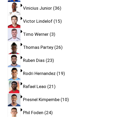
Vinicius Junior
36
Victor Lindelof
15
Timo Werner
3
Thomas Partey
26
Ruben Dias
23
Rodri Hernandez
19
Rafael Leao
21
Presnel Kimpembe
10
Phil Foden
24