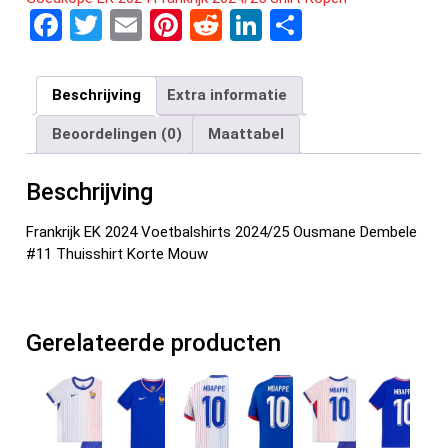
F
T
E
Pi
R
Li
D
a
wi
m
nt
e
n
el
ce
tt
ail
er
d
ke
e
Beschrijving
Extra informatie
b
er
es
di
dI
n
Beoordelingen (0)
Maattabel
o
t
t
n
o
Beschrijving
k
Frankrijk EK 2024 Voetbalshirts 2024/25 Ousmane Dembele
#11 Thuisshirt Korte Mouw
Gerelateerde producten