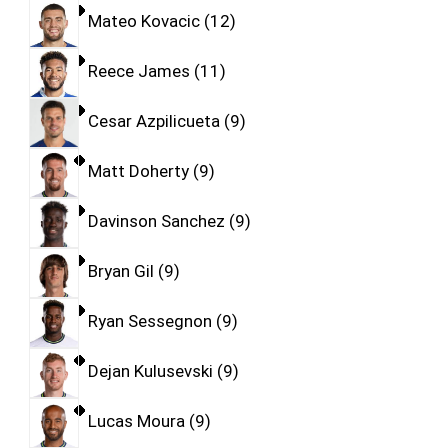
Mateo Kovacic
12
Reece James
11
Cesar Azpilicueta
9
Matt Doherty
9
Davinson Sanchez
9
Bryan Gil
9
Ryan Sessegnon
9
Dejan Kulusevski
9
Lucas Moura
9