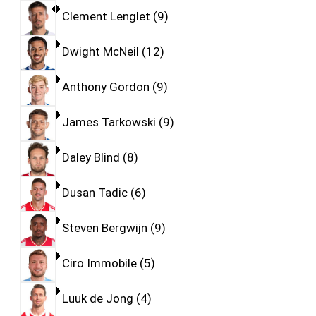
Clement Lenglet
9
Dwight McNeil
12
Anthony Gordon
9
James Tarkowski
9
Daley Blind
8
Dusan Tadic
6
Steven Bergwijn
9
Ciro Immobile
5
Luuk de Jong
4