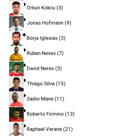
Orkun Kokcu
3
Jonas Hofmann
9
Borja Iglesias
3
Ruben Neves
7
David Neres
3
Thiago Silva
15
Sadio Mane
11
Roberto Firmino
13
Raphael Varane
21