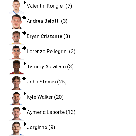
Valentin Rongier
7
Andrea Belotti
3
Bryan Cristante
3
Lorenzo Pellegrini
3
Tammy Abraham
3
John Stones
25
Kyle Walker
20
Aymeric Laporte
13
Jorginho
9