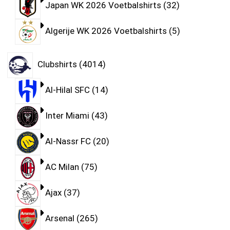
Japan WK 2026 Voetbalshirts
32
Algerije WK 2026 Voetbalshirts
5
Clubshirts
4014
Al-Hilal SFC
14
Inter Miami
43
Al-Nassr FC
20
AC Milan
75
Ajax
37
Arsenal
265