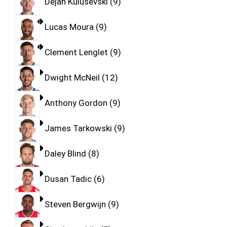
Dejan Kulusevski
9
Lucas Moura
9
Clement Lenglet
9
Dwight McNeil
12
Anthony Gordon
9
James Tarkowski
9
Daley Blind
8
Dusan Tadic
6
Steven Bergwijn
9