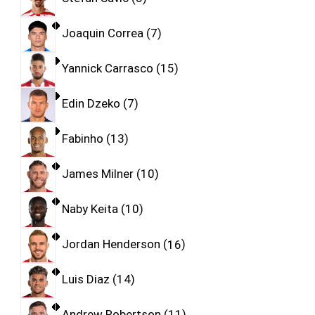
Joaquin Correa
7
Yannick Carrasco
15
Edin Dzeko
7
Fabinho
13
James Milner
10
Naby Keita
10
Jordan Henderson
16
Luis Diaz
14
Andrew Robertson
11