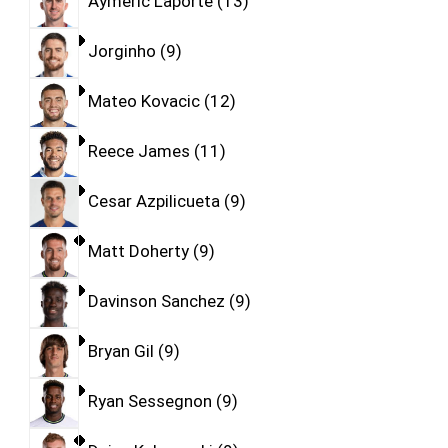
Aymeric Laporte
13
Jorginho
9
Mateo Kovacic
12
Reece James
11
Cesar Azpilicueta
9
Matt Doherty
9
Davinson Sanchez
9
Bryan Gil
9
Ryan Sessegnon
9