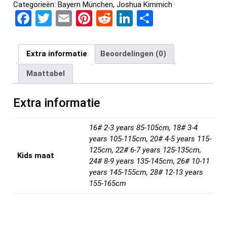
Categorieën:
Bayern München
,
Joshua Kimmich
F
T
E
Pi
R
Li
D
a
wi
m
nt
e
n
el
ce
tt
ail
er
d
ke
e
Extra informatie
Beoordelingen (0)
b
er
es
di
dI
n
Maattabel
o
t
t
n
o
Extra informatie
k
16# 2-3 years 85-105cm, 18# 3-4
years 105-115cm, 20# 4-5 years 115-
125cm, 22# 6-7 years 125-135cm,
Kids maat
24# 8-9 years 135-145cm, 26# 10-11
years 145-155cm, 28# 12-13 years
155-165cm