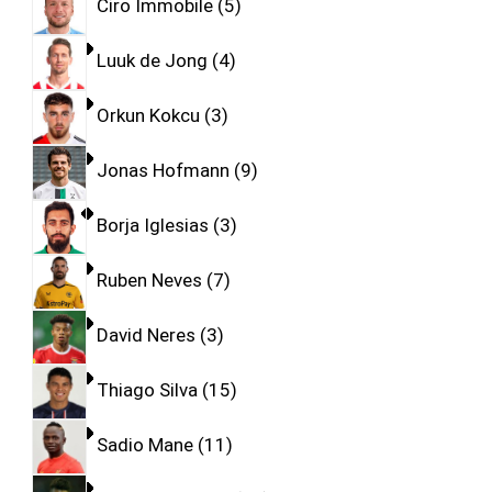
Ciro Immobile
5
Luuk de Jong
4
Orkun Kokcu
3
Jonas Hofmann
9
Borja Iglesias
3
Ruben Neves
7
David Neres
3
Thiago Silva
15
Sadio Mane
11