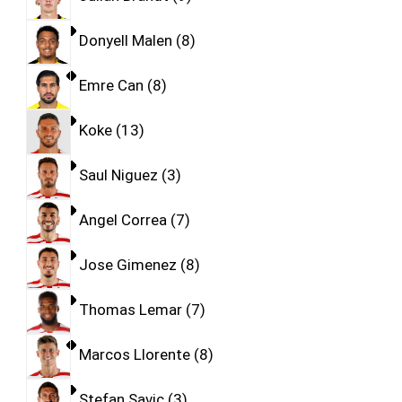
Donyell Malen
8
Emre Can
8
Koke
13
Saul Niguez
3
Angel Correa
7
Jose Gimenez
8
Thomas Lemar
7
Marcos Llorente
8
Stefan Savic
3