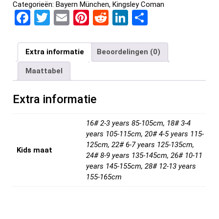
Categorieën:
Bayern München
,
Kingsley Coman
F
T
E
Pi
R
Li
D
a
wi
m
nt
e
n
el
ce
tt
ail
er
d
ke
e
Extra informatie
Beoordelingen (0)
b
er
es
di
dI
n
Maattabel
o
t
t
n
o
Extra informatie
k
16# 2-3 years 85-105cm, 18# 3-4
years 105-115cm, 20# 4-5 years 115-
125cm, 22# 6-7 years 125-135cm,
Kids maat
24# 8-9 years 135-145cm, 26# 10-11
years 145-155cm, 28# 12-13 years
155-165cm