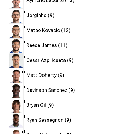
Aymeric Laporte
13
Jorginho
9
Mateo Kovacic
12
Reece James
11
Cesar Azpilicueta
9
Matt Doherty
9
Davinson Sanchez
9
Bryan Gil
9
Ryan Sessegnon
9