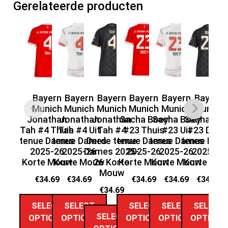
Gerelateerde producten
Bayern
Bayern
Bayern
Bayern
Bayern
Bayern
Munich
Munich
Munich
Munich
Munich
Munich
Mu
Jonathan
Jonathan
Jonathan
Sacha Boey
Sacha Boey
Sacha Bo
Go
Tah #4 Thuis
Tah #4 Uit
Tah #4
#23 Thuis
#23 Uit
#23 Derd
Th
tenue Dames
tenue Dames
Derde tenue
tenue Dames
tenue Dames
tenue Dam
Da
2025-26
2025-26
Dames 2025-
2025-26
2025-26
2025-26
2
Korte Mouw
Korte Mouw
26 Korte
Korte Mouw
Korte Mouw
Korte Mo
Mouw
€
34.69
€
34.69
€
34.69
€
34.69
€
34.69
€
34.69
SELECT
SELECT
SELECT
SELECT
SELECT
SELECT
OPTIONS
OPTIONS
OPTIONS
OPTIONS
OPTIONS