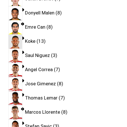
Donyell Malen
8
Emre Can
8
Koke
13
Saul Niguez
3
Angel Correa
7
Jose Gimenez
8
Thomas Lemar
7
Marcos Llorente
8
Stefan Savic
3