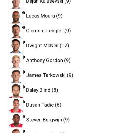
Dejan Kulusevski
9
Lucas Moura
9
Clement Lenglet
9
Dwight McNeil
12
Anthony Gordon
9
James Tarkowski
9
Daley Blind
8
Dusan Tadic
6
Steven Bergwijn
9