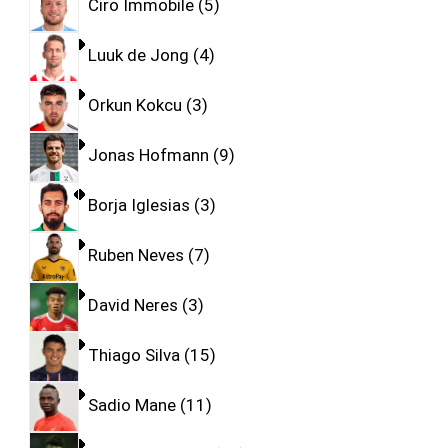
Ciro Immobile
5
Luuk de Jong
4
Orkun Kokcu
3
Jonas Hofmann
9
Borja Iglesias
3
Ruben Neves
7
David Neres
3
Thiago Silva
15
Sadio Mane
11