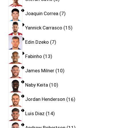
Joaquin Correa
7
Yannick Carrasco
15
Edin Dzeko
7
Fabinho
13
James Milner
10
Naby Keita
10
Jordan Henderson
16
Luis Diaz
14
Andrew Robertson
11