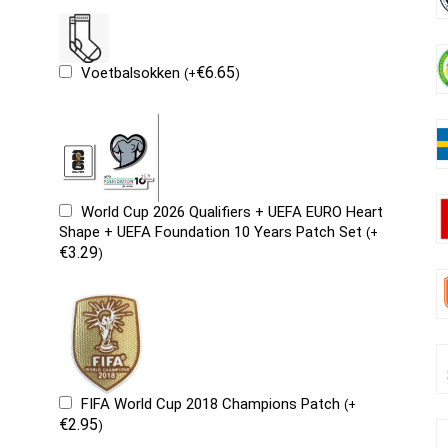
€
6.65
Voetbalsokken
(
+
)
World Cup 2026 Qualifiers + UEFA EURO Heart
Shape + UEFA Foundation 10 Years Patch Set
(
+
€
3.29
)
FIFA World Cup 2018 Champions Patch
(
+
€
2.95
)