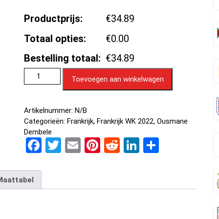
Productprijs:
€34.89
Totaal opties:
€0.00
Bestelling totaal:
€34.89
Toevoegen aan winkelwagen
Artikelnummer:
N/B
Categorieën:
Frankrijk
,
Frankrijk WK 2022
,
Ousmane
Dembele
F
T
E
Pi
R
Li
D
a
wi
m
nt
e
n
el
ce
tt
ail
er
d
ke
e
Maattabel
b
er
es
di
dI
n
o
t
t
n