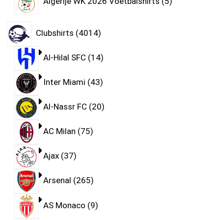
Algerije WK 2026 Voetbalshirts
5
Clubshirts
4014
Al-Hilal SFC
14
Inter Miami
43
Al-Nassr FC
20
AC Milan
75
Ajax
37
Arsenal
265
AS Monaco
9