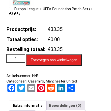
Europa League + UEFA Foundation Patch Set
(
+
€
3.65
)
Productprijs:
€33.35
Totaal opties:
€0.00
Bestelling totaal:
€33.35
Toevoegen aan winkelwagen
Artikelnummer:
N/B
Categorieën:
Casemiro
,
Manchester United
F
T
E
Pi
R
Li
D
a
wi
m
nt
e
n
el
ce
tt
ail
er
d
ke
e
Extra informatie
Beoordelingen (0)