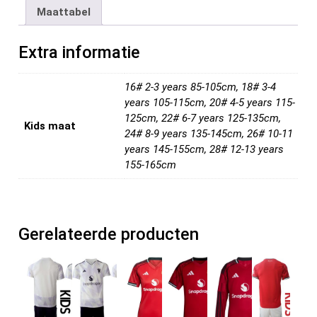
b
er
es
di
dI
n
Maattabel
o
t
t
n
o
Extra informatie
k
16# 2-3 years 85-105cm, 18# 3-4
years 105-115cm, 20# 4-5 years 115-
125cm, 22# 6-7 years 125-135cm,
Kids maat
24# 8-9 years 135-145cm, 26# 10-11
years 145-155cm, 28# 12-13 years
155-165cm
Gerelateerde producten