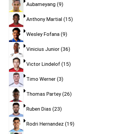
Aubameyang
9
Anthony Martial
15
Wesley Fofana
9
Vinicius Junior
36
Victor Lindelof
15
Timo Werner
3
Thomas Partey
26
Ruben Dias
23
Rodri Hernandez
19