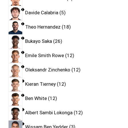
Davide Calabria
5
Theo Hernandez
18
Bukayo Saka
26
Emile Smith Rowe
12
Oleksandr Zinchenko
12
Kieran Tierney
12
Ben White
12
Albert Sambi Lokonga
12
Wissam Ben Yedder
3