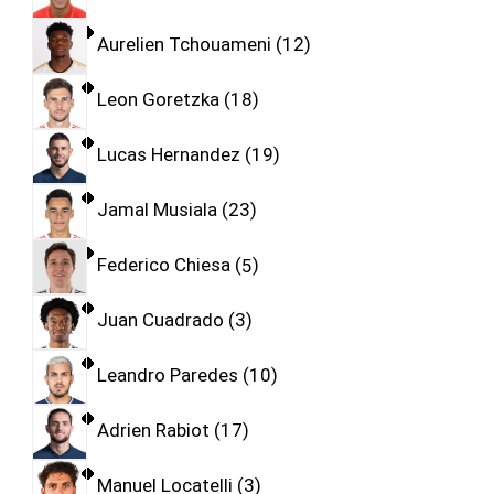
Aurelien Tchouameni
12
Leon Goretzka
18
Lucas Hernandez
19
Jamal Musiala
23
Federico Chiesa
5
Juan Cuadrado
3
Leandro Paredes
10
Adrien Rabiot
17
Manuel Locatelli
3