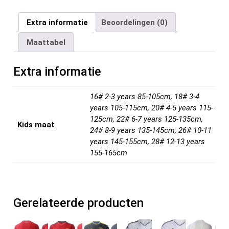
a
wi
m
nt
e
n
el
ce
tt
ail
er
d
ke
e
Extra informatie
Beoordelingen (0)
b
er
es
di
dI
n
Maattabel
o
t
t
n
o
Extra informatie
k
16# 2-3 years 85-105cm, 18# 3-4
years 105-115cm, 20# 4-5 years 115-
125cm, 22# 6-7 years 125-135cm,
Kids maat
24# 8-9 years 135-145cm, 26# 10-11
years 145-155cm, 28# 12-13 years
155-165cm
Gerelateerde producten