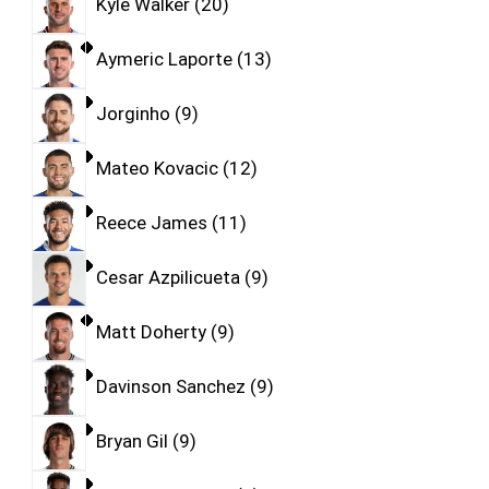
Kyle Walker
20
Aymeric Laporte
13
Jorginho
9
Mateo Kovacic
12
Reece James
11
Cesar Azpilicueta
9
Matt Doherty
9
Davinson Sanchez
9
Bryan Gil
9