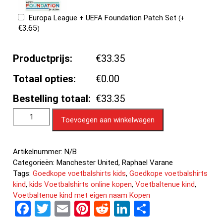
Europa League + UEFA Foundation Patch Set
(
+
€
3.65
)
Productprijs:
€33.35
Totaal opties:
€0.00
Bestelling totaal:
€33.35
Toevoegen aan winkelwagen
Artikelnummer:
N/B
Categorieën:
Manchester United
,
Raphael Varane
Tags:
Goedkope voetbalshirts kids
,
Goedkope voetbalshirts
kind
,
kids Voetbalshirts online kopen
,
Voetbaltenue kind
,
Voetbaltenue kind met eigen naam Kopen
F
T
E
Pi
R
Li
D