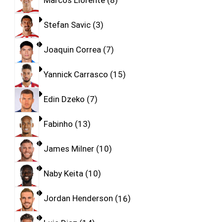
Marcos Llorente
8
Stefan Savic
3
Joaquin Correa
7
Yannick Carrasco
15
Edin Dzeko
7
Fabinho
13
James Milner
10
Naby Keita
10
Jordan Henderson
16