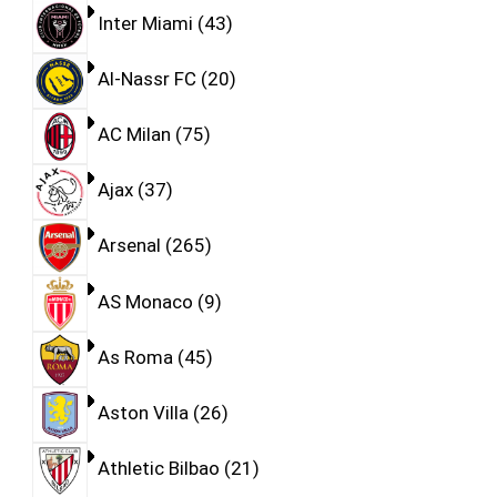
Inter Miami
43
Al-Nassr FC
20
AC Milan
75
Ajax
37
Arsenal
265
AS Monaco
9
As Roma
45
Aston Villa
26
Athletic Bilbao
21