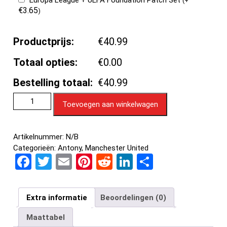
Europa League + UEFA Foundation Patch Set
(
+
€
3.65
)
Productprijs:
€40.99
Totaal opties:
€0.00
Bestelling totaal:
€40.99
Toevoegen aan winkelwagen
Artikelnummer:
N/B
Categorieën:
Antony
,
Manchester United
F
T
E
Pi
R
Li
D
a
wi
m
nt
e
n
el
ce
tt
ail
er
d
ke
e
Extra informatie
Beoordelingen (0)
b
er
es
di
dI
n
Maattabel
o
t
t
n