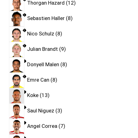
Thorgan Hazard
12
Sebastien Haller
8
Nico Schulz
8
Julian Brandt
9
Donyell Malen
8
Emre Can
8
Koke
13
Saul Niguez
3
Angel Correa
7