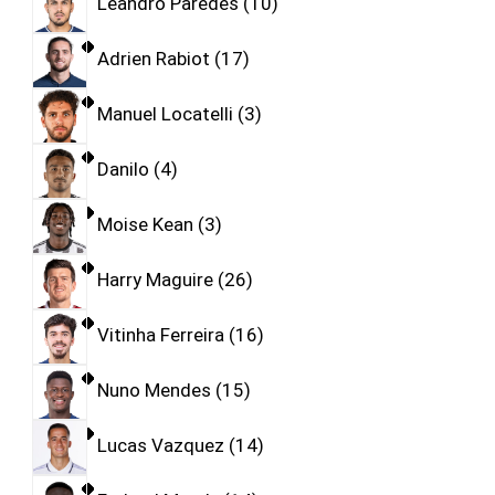
Leandro Paredes
10
Adrien Rabiot
17
Manuel Locatelli
3
Danilo
4
Moise Kean
3
Harry Maguire
26
Vitinha Ferreira
16
Nuno Mendes
15
Lucas Vazquez
14