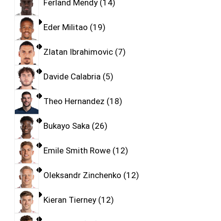
Ferland Mendy
14
Eder Militao
19
Zlatan Ibrahimovic
7
Davide Calabria
5
Theo Hernandez
18
Bukayo Saka
26
Emile Smith Rowe
12
Oleksandr Zinchenko
12
Kieran Tierney
12