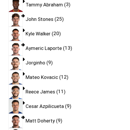
Tammy Abraham
3
John Stones
25
Kyle Walker
20
Aymeric Laporte
13
Jorginho
9
Mateo Kovacic
12
Reece James
11
Cesar Azpilicueta
9
Matt Doherty
9