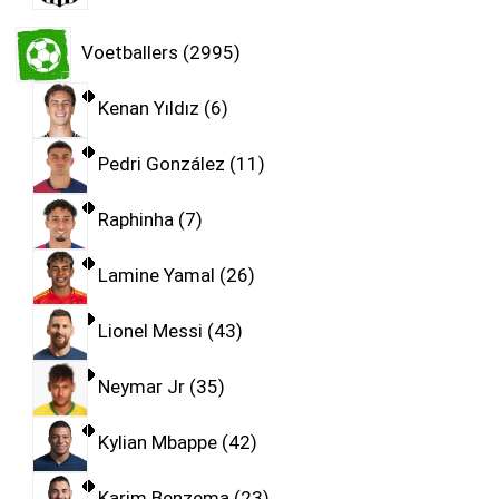
Voetballers
2995
Kenan Yıldız
6
Pedri González
11
Raphinha
7
Lamine Yamal
26
Lionel Messi
43
Neymar Jr
35
Kylian Mbappe
42
Karim Benzema
23