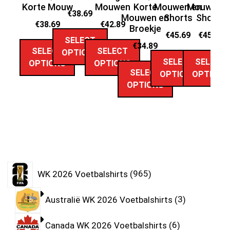
Korte Mouw
Mouwen
Korte
Mouwen en
Mouwen e
€
38.69
Mouwen en
Shorts
Shorts
€
38.69
€
42.89
Broekje
€
45.69
€
45.69
SELECT
€
34.89
SELECT
SELECT
OPTIONS
SELECT
SELECT
OPTIONS
OPTIONS
SELECT
OPTIONS
OPTIONS
OPTIONS
WK 2026 Voetbalshirts
965
Australië WK 2026 Voetbalshirts
3
Canada WK 2026 Voetbalshirts
6