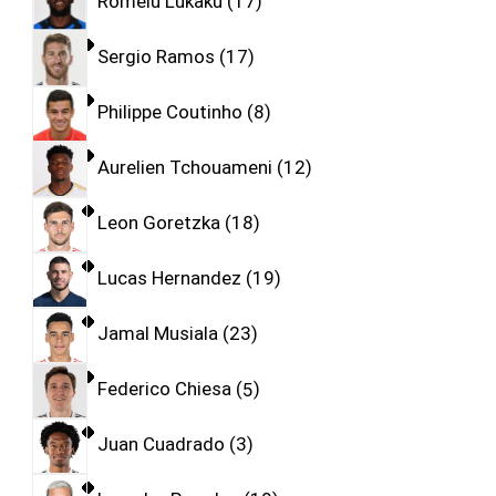
Romelu Lukaku
17
Sergio Ramos
17
Philippe Coutinho
8
Aurelien Tchouameni
12
Leon Goretzka
18
Lucas Hernandez
19
Jamal Musiala
23
Federico Chiesa
5
Juan Cuadrado
3