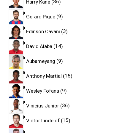
Harry Kane
36
Gerard Pique
9
Edinson Cavani
3
David Alaba
14
Aubameyang
9
Anthony Martial
15
Wesley Fofana
9
Vinicius Junior
36
Victor Lindelof
15