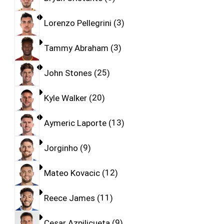
Lorenzo Pellegrini
3
Tammy Abraham
3
John Stones
25
Kyle Walker
20
Aymeric Laporte
13
Jorginho
9
Mateo Kovacic
12
Reece James
11
Cesar Azpilicueta
9