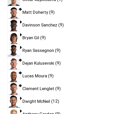
Matt Doherty
9
Davinson Sanchez
9
Bryan Gil
9
Ryan Sessegnon
9
Dejan Kulusevski
9
Lucas Moura
9
Clement Lenglet
9
Dwight McNeil
12
Anthony Gordon
9