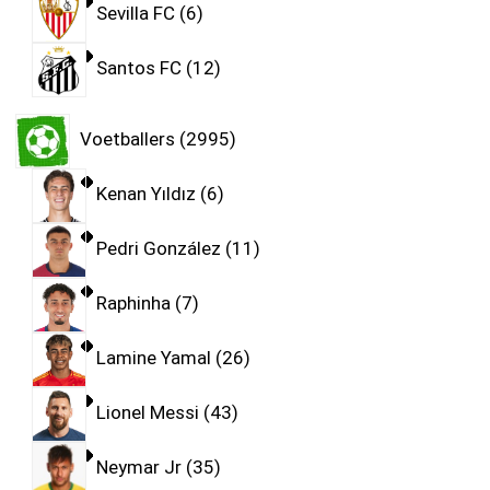
Sevilla FC
6
Santos FC
12
Voetballers
2995
Kenan Yıldız
6
Pedri González
11
Raphinha
7
Lamine Yamal
26
Lionel Messi
43
Neymar Jr
35