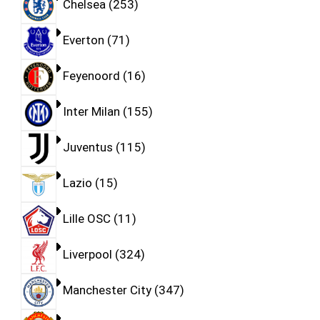
Chelsea
253
Everton
71
Feyenoord
16
Inter Milan
155
Juventus
115
Lazio
15
Lille OSC
11
Liverpool
324
Manchester City
347