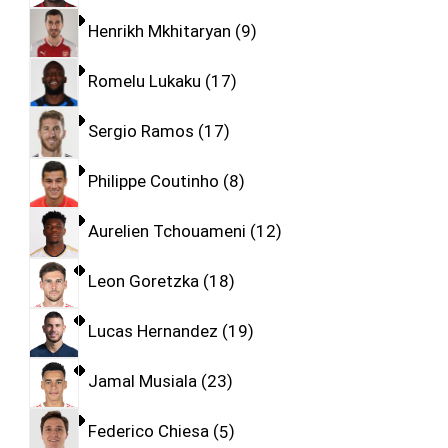
Henrikh Mkhitaryan
9
Romelu Lukaku
17
Sergio Ramos
17
Philippe Coutinho
8
Aurelien Tchouameni
12
Leon Goretzka
18
Lucas Hernandez
19
Jamal Musiala
23
Federico Chiesa
5