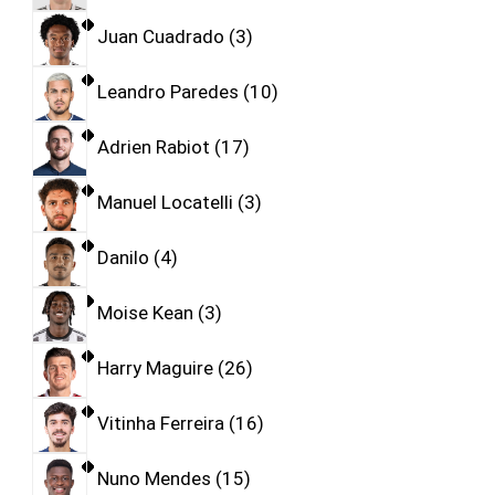
Juan Cuadrado
3
Leandro Paredes
10
Adrien Rabiot
17
Manuel Locatelli
3
Danilo
4
Moise Kean
3
Harry Maguire
26
Vitinha Ferreira
16
Nuno Mendes
15