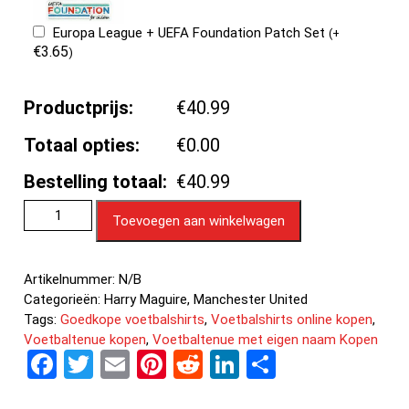
Europa League + UEFA Foundation Patch Set
(
+
€
3.65
)
Productprijs:
€40.99
Totaal opties:
€0.00
Bestelling totaal:
€40.99
Toevoegen aan winkelwagen
Artikelnummer:
N/B
Categorieën:
Harry Maguire
,
Manchester United
Tags:
Goedkope voetbalshirts
,
Voetbalshirts online kopen
,
Voetbaltenue kopen
,
Voetbaltenue met eigen naam Kopen
F
T
E
Pi
R
Li
D
a
wi
m
nt
e
n
el