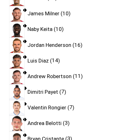
James Milner
10
Naby Keita
10
Jordan Henderson
16
Luis Diaz
14
Andrew Robertson
11
Dimitri Payet
7
Valentin Rongier
7
Andrea Belotti
3
Bryan Cristante
3