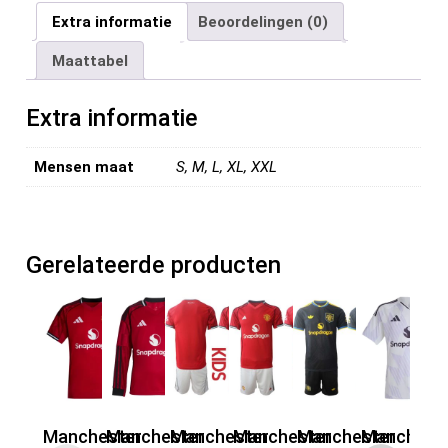
ce
tt
ail
er
d
ke
e
Extra informatie
Beoordelingen (0)
b
er
es
di
dI
n
Maattabel
o
t
t
n
o
Extra informatie
k
Mensen maat
S, M, L, XL, XXL
Gerelateerde producten
Manchester
Manchester
Manchester
Manchester
Manchester
Manchest
Ma