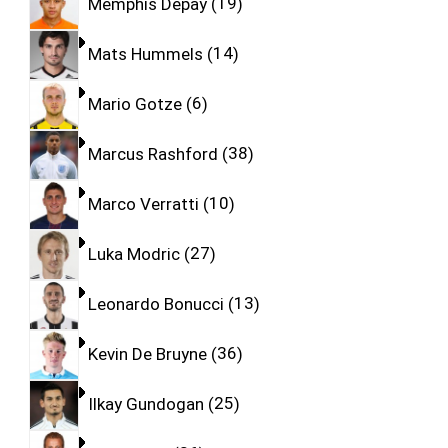
Memphis Depay
19
Mats Hummels
14
Mario Gotze
6
Marcus Rashford
38
Marco Verratti
10
Luka Modric
27
Leonardo Bonucci
13
Kevin De Bruyne
36
Ilkay Gundogan
25