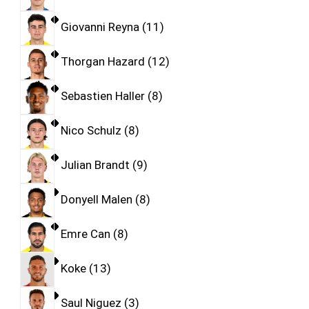
Giovanni Reyna
11
Thorgan Hazard
12
Sebastien Haller
8
Nico Schulz
8
Julian Brandt
9
Donyell Malen
8
Emre Can
8
Koke
13
Saul Niguez
3