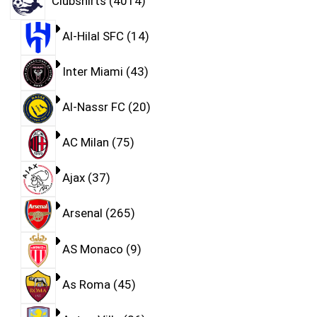
Clubshirts
4014
Al-Hilal SFC
14
Inter Miami
43
Al-Nassr FC
20
AC Milan
75
Ajax
37
Arsenal
265
AS Monaco
9
As Roma
45