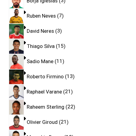
Borja Iglesias
3
Ruben Neves
7
David Neres
3
Thiago Silva
15
Sadio Mane
11
Roberto Firmino
13
Raphael Varane
21
Raheem Sterling
22
Olivier Giroud
21