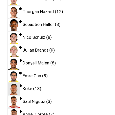
Thorgan Hazard
12
Sebastien Haller
8
Nico Schulz
8
Julian Brandt
9
Donyell Malen
8
Emre Can
8
Koke
13
Saul Niguez
3
Angel Correa
7