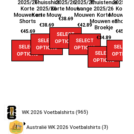
2025/26
Thuisshirt
2025/26
2025/26
Thuistenue
2025/26
Korte
2025/26
Korte Mouw
Lange
2025/26
Korte
Mouwen en
Korte Mouw
Mouwen
Korte
Mouwen e
M
€
38.69
Shorts
Mouwen en
Shorts
€
38.69
€
42.89
Broekje
€
45.69
€
45.69
SELECT
€
34.89
SELECT
SELECT
OPTIONS
SELECT
SELECT
OPTIONS
OPTIONS
SELECT
OPTIONS
OPTIONS
OPTIONS
WK 2026 Voetbalshirts
965
Australië WK 2026 Voetbalshirts
3