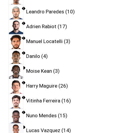
Leandro Paredes
10
Adrien Rabiot
17
Manuel Locatelli
3
Danilo
4
Moise Kean
3
Harry Maguire
26
Vitinha Ferreira
16
Nuno Mendes
15
Lucas Vazquez
14