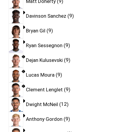
Matt Doherty
9
Davinson Sanchez
9
Bryan Gil
9
Ryan Sessegnon
9
Dejan Kulusevski
9
Lucas Moura
9
Clement Lenglet
9
Dwight McNeil
12
Anthony Gordon
9