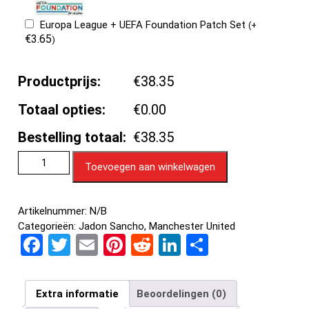
Europa League + UEFA Foundation Patch Set
(
+
€
3.65
)
Productprijs:
€38.35
Totaal opties:
€0.00
Bestelling totaal:
€38.35
Toevoegen aan winkelwagen
Artikelnummer:
N/B
Categorieën:
Jadon Sancho
,
Manchester United
F
T
E
Pi
R
Li
D
a
wi
m
nt
e
n
el
ce
tt
ail
er
d
ke
e
Extra informatie
Beoordelingen (0)