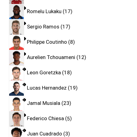
Romelu Lukaku
17
Sergio Ramos
17
Philippe Coutinho
8
Aurelien Tchouameni
12
Leon Goretzka
18
Lucas Hernandez
19
Jamal Musiala
23
Federico Chiesa
5
Juan Cuadrado
3