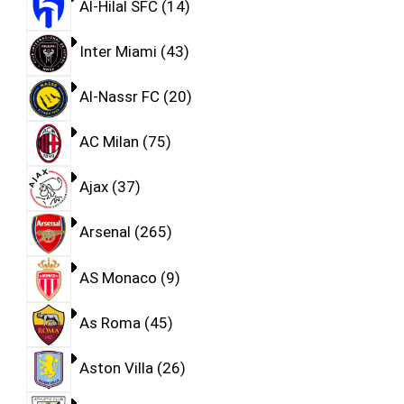
Al-Hilal SFC
14
Inter Miami
43
Al-Nassr FC
20
AC Milan
75
Ajax
37
Arsenal
265
AS Monaco
9
As Roma
45
Aston Villa
26