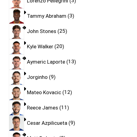
Lorenzo Pellegrini
3
Tammy Abraham
3
John Stones
25
Kyle Walker
20
Aymeric Laporte
13
Jorginho
9
Mateo Kovacic
12
Reece James
11
Cesar Azpilicueta
9