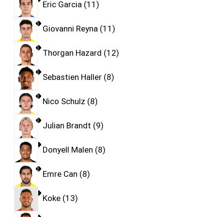
Eric Garcia
11
Giovanni Reyna
11
Thorgan Hazard
12
Sebastien Haller
8
Nico Schulz
8
Julian Brandt
9
Donyell Malen
8
Emre Can
8
Koke
13