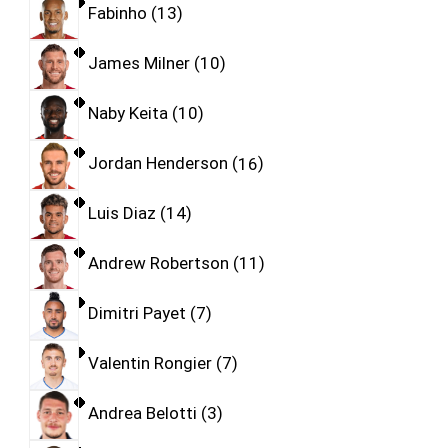
Fabinho
13
James Milner
10
Naby Keita
10
Jordan Henderson
16
Luis Diaz
14
Andrew Robertson
11
Dimitri Payet
7
Valentin Rongier
7
Andrea Belotti
3