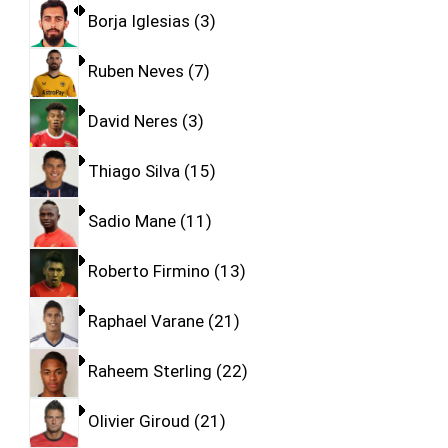
Borja Iglesias
3
Ruben Neves
7
David Neres
3
Thiago Silva
15
Sadio Mane
11
Roberto Firmino
13
Raphael Varane
21
Raheem Sterling
22
Olivier Giroud
21