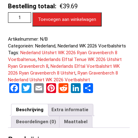
Bestelling totaal:
€39.69
Toevoegen aan winkelwagen
Artikelnummer:
N/B
Categorieën:
Nederland
,
Nederland WK 2026 Voetbalshirts
Tags:
Nederland Uitshirt WK 2026 Ryan Gravenberch 8
Voetbaltenue
,
Nederlands Elftal Tenue WK 2026 Uitshirt
Ryan Gravenberch 8
,
Nederlands Elftal Voetbalshirt WK
2026 Ryan Gravenberch 8 Uitshirt
,
Ryan Gravenberch 8
Nederland Uitshirt WK 2026 Voetbalshirt
F
T
E
Pi
R
Li
D
a
wi
m
nt
e
n
el
ce
tt
ail
er
d
ke
e
Beschrijving
Extra informatie
b
er
es
di
dI
n
Beoordelingen (0)
Maattabel
o
t
t
n
o