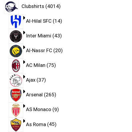
Clubshirts
4014
Al-Hilal SFC
14
Inter Miami
43
Al-Nassr FC
20
AC Milan
75
Ajax
37
Arsenal
265
AS Monaco
9
As Roma
45