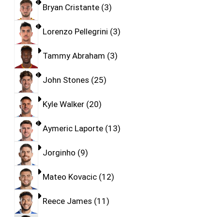
Bryan Cristante
3
Lorenzo Pellegrini
3
Tammy Abraham
3
John Stones
25
Kyle Walker
20
Aymeric Laporte
13
Jorginho
9
Mateo Kovacic
12
Reece James
11