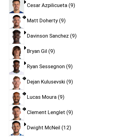
Cesar Azpilicueta
9
Matt Doherty
9
Davinson Sanchez
9
Bryan Gil
9
Ryan Sessegnon
9
Dejan Kulusevski
9
Lucas Moura
9
Clement Lenglet
9
Dwight McNeil
12