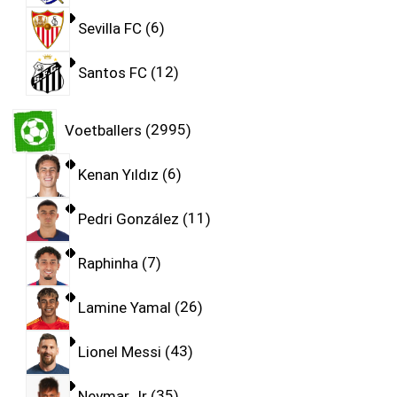
Sevilla FC
6
Santos FC
12
Voetballers
2995
Kenan Yıldız
6
Pedri González
11
Raphinha
7
Lamine Yamal
26
Lionel Messi
43
Neymar Jr
35