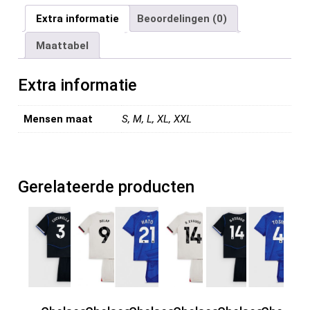
ce
tt
ail
er
d
ke
e
Extra informatie
Beoordelingen (0)
b
er
es
di
dI
n
Maattabel
o
t
t
n
o
Extra informatie
k
Mensen maat
S, M, L, XL, XXL
Gerelateerde producten