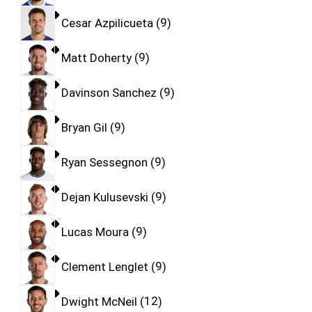
Cesar Azpilicueta
9
Matt Doherty
9
Davinson Sanchez
9
Bryan Gil
9
Ryan Sessegnon
9
Dejan Kulusevski
9
Lucas Moura
9
Clement Lenglet
9
Dwight McNeil
12