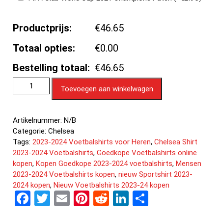
Productprijs:
€46.65
Totaal opties:
€0.00
Bestelling totaal:
€46.65
Toevoegen aan winkelwagen
Artikelnummer:
N/B
Categorie:
Chelsea
Tags:
2023-2024 Voetbalshirts voor Heren
,
Chelsea Shirt
2023-2024 Voetbalshirts
,
Goedkope Voetbalshirts online
kopen
,
Kopen Goedkope 2023-2024 voetbalshirts
,
Mensen
2023-2024 Voetbalshirts kopen
,
nieuw Sportshirt 2023-
2024 kopen
,
Nieuw Voetbalshirts 2023-24 kopen
F
T
E
Pi
R
Li
D
a
wi
m
nt
e
n
el