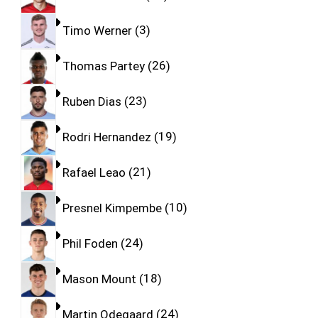
Timo Werner
3
Thomas Partey
26
Ruben Dias
23
Rodri Hernandez
19
Rafael Leao
21
Presnel Kimpembe
10
Phil Foden
24
Mason Mount
18
Martin Odegaard
24