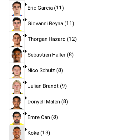
Eric Garcia
11
Giovanni Reyna
11
Thorgan Hazard
12
Sebastien Haller
8
Nico Schulz
8
Julian Brandt
9
Donyell Malen
8
Emre Can
8
Koke
13