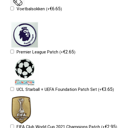
€
6.65
Voetbalsokken
(
+
)
€
2.65
Premier League Patch
(
+
)
€
3.65
UCL Starball + UEFA Foundation Patch Set
(
+
)
€
2.95
FIFA Club World Cup 2021 Champions Patch
(
+
)