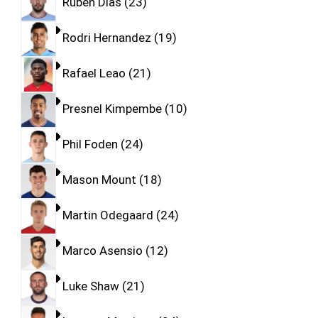
Ruben Dias
23
Rodri Hernandez
19
Rafael Leao
21
Presnel Kimpembe
10
Phil Foden
24
Mason Mount
18
Martin Odegaard
24
Marco Asensio
12
Luke Shaw
21