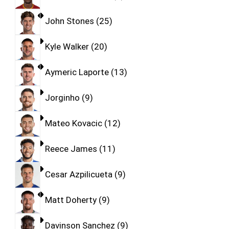
John Stones
25
Kyle Walker
20
Aymeric Laporte
13
Jorginho
9
Mateo Kovacic
12
Reece James
11
Cesar Azpilicueta
9
Matt Doherty
9
Davinson Sanchez
9