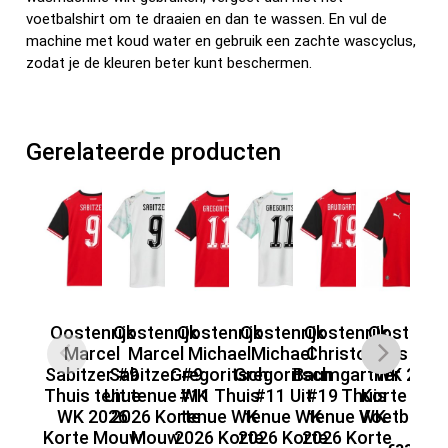
voetbalshirt om te draaien en dan te wassen. En vul de
machine met koud water en gebruik een zachte wascyclus,
zodat je de kleuren beter kunt beschermen.
Gerelateerde producten
Oostenrijk
Oostenrijk
Oostenrijk
Oostenrijk
Oostenrijk
Oostenrij
O
Marcel
Marcel
Michael
Michael
Christoph
Thuis ten
Uit
Sabitzer #9
Sabitzer #9
Gregoritsch
Gregoritsch
Baumgartner
WK 2026
20
Thuis tenue
Uit tenue WK
#11 Thuis
#11 Uit
#19 Thuis
Korte Mo
WK 2026
2026 Korte
tenue WK
tenue WK
tenue WK
Voetbalshi
Vo
Korte Mouw
Mouw
2026 Korte
2026 Korte
2026 Korte