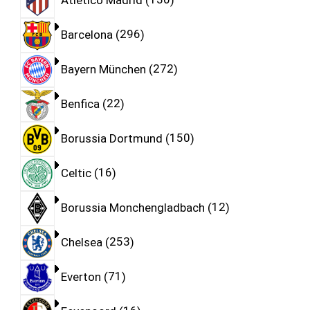
Barcelona
296
Bayern München
272
Benfica
22
Borussia Dortmund
150
Celtic
16
Borussia Monchengladbach
12
Chelsea
253
Everton
71