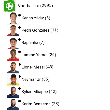
Voetballers
2995
Kenan Yıldız
6
Pedri González
11
Raphinha
7
Lamine Yamal
26
Lionel Messi
43
Neymar Jr
35
Kylian Mbappe
42
Karim Benzema
23