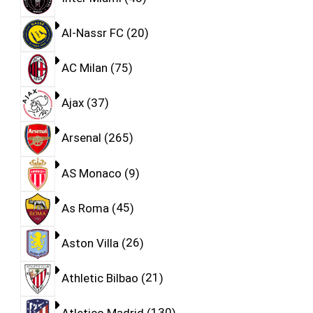
Al-Nassr FC
20
AC Milan
75
Ajax
37
Arsenal
265
AS Monaco
9
As Roma
45
Aston Villa
26
Athletic Bilbao
21
Atletico Madrid
130