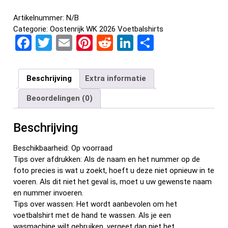
Artikelnummer:
N/B
Categorie:
Oostenrijk WK 2026 Voetbalshirts
F
T
E
Pi
R
Li
D
a
wi
m
nt
e
n
el
ce
tt
ail
er
d
ke
e
Beschrijving
Extra informatie
b
er
es
di
dI
n
Beoordelingen (0)
o
t
t
n
o
Beschrijving
k
Beschikbaarheid: Op voorraad
Tips over afdrukken: Als de naam en het nummer op de
foto precies is wat u zoekt, hoeft u deze niet opnieuw in te
voeren. Als dit niet het geval is, moet u uw gewenste naam
en nummer invoeren.
Tips over wassen: Het wordt aanbevolen om het
voetbalshirt met de hand te wassen. Als je een
wasmachine wilt gebruiken, vergeet dan niet het