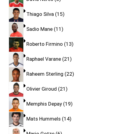
Thiago Silva
15
Sadio Mane
11
Roberto Firmino
13
Raphael Varane
21
Raheem Sterling
22
Olivier Giroud
21
Memphis Depay
19
Mats Hummels
14
Mario Gotze
6