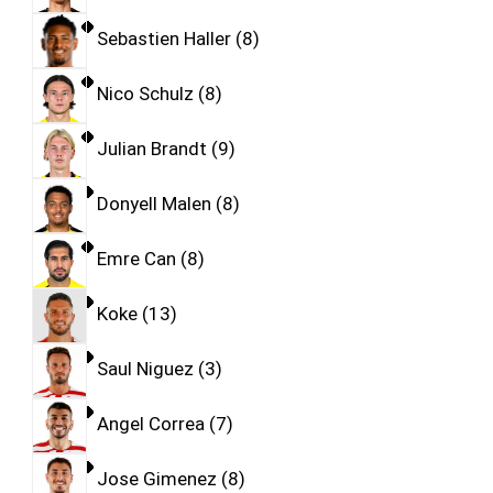
Sebastien Haller
8
Nico Schulz
8
Julian Brandt
9
Donyell Malen
8
Emre Can
8
Koke
13
Saul Niguez
3
Angel Correa
7
Jose Gimenez
8