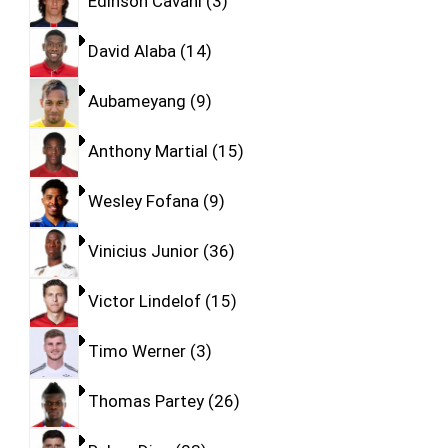
Edinson Cavani
3
David Alaba
14
Aubameyang
9
Anthony Martial
15
Wesley Fofana
9
Vinicius Junior
36
Victor Lindelof
15
Timo Werner
3
Thomas Partey
26