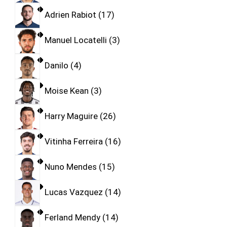
Adrien Rabiot
17
Manuel Locatelli
3
Danilo
4
Moise Kean
3
Harry Maguire
26
Vitinha Ferreira
16
Nuno Mendes
15
Lucas Vazquez
14
Ferland Mendy
14