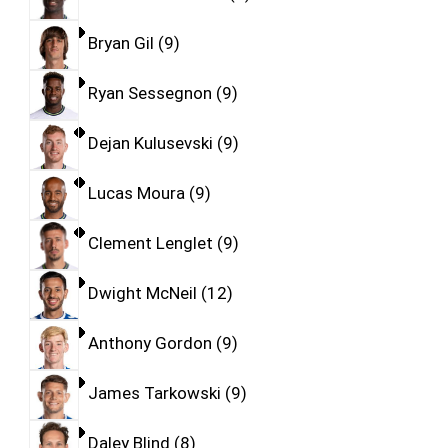
Bryan Gil
9
Ryan Sessegnon
9
Dejan Kulusevski
9
Lucas Moura
9
Clement Lenglet
9
Dwight McNeil
12
Anthony Gordon
9
James Tarkowski
9
Daley Blind
8