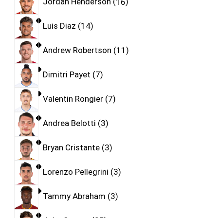
Jordan Henderson
16
Luis Diaz
14
Andrew Robertson
11
Dimitri Payet
7
Valentin Rongier
7
Andrea Belotti
3
Bryan Cristante
3
Lorenzo Pellegrini
3
Tammy Abraham
3