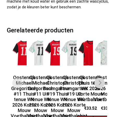
machine met koud water en gebruik een zachte wascyclus,
zodat je de kleuren beter kunt beschermen.
Gerelateerde producten
Oostenrijk
Oostenrijk
Oostenrijk
Oostenrijk
Oostenrijk
Oostenrij
O
Michael
Michael
Christoph
Christoph
Thuis tenue
Uit tenue 
Da
Gregoritsch
Gregoritsch
Baumgartner
Baumgartner
WK 2026
2026 Kort
#8
#11 Thuis
#11 Uit
#19 Thuis
#19 Uit
Korte Mouw
Mouw
tenue WK
tenue WK
tenue WK
tenue WK
Voetbalshirt
Voetbalshi
Ko
2026 Korte
2026 Korte
2026 Korte
2026 Korte
Vo
€
33.52
€
33.52
Mouw
Mouw
Mouw
Mouw
Voetbalshirt
Voetbalshirt
Voetbalshirt
Voetbalshirt