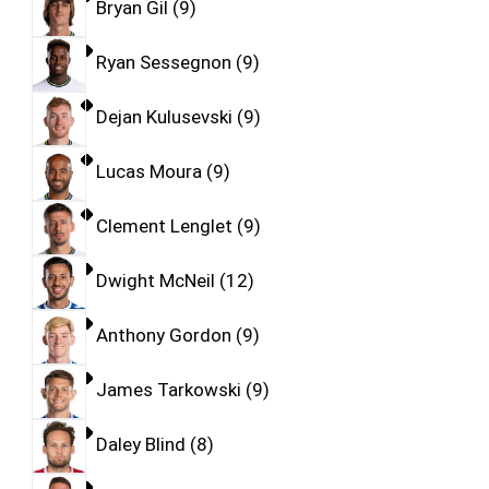
Bryan Gil
9
Ryan Sessegnon
9
Dejan Kulusevski
9
Lucas Moura
9
Clement Lenglet
9
Dwight McNeil
12
Anthony Gordon
9
James Tarkowski
9
Daley Blind
8