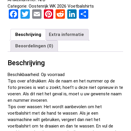
Categorie:
Oostenrijk WK 2026 Voetbalshirts
F
T
E
Pi
R
Li
D
a
wi
m
nt
e
n
el
ce
tt
ail
er
d
ke
e
Beschrijving
Extra informatie
b
er
es
di
dI
n
Beoordelingen (0)
o
t
t
n
o
Beschrijving
k
Beschikbaarheid: Op voorraad
Tips over afdrukken: Als de naam en het nummer op de
foto precies is wat u zoekt, hoeft u deze niet opnieuw in te
voeren. Als dit niet het geval is, moet u uw gewenste naam
en nummer invoeren.
Tips over wassen: Het wordt aanbevolen om het
voetbalshirt met de hand te wassen. Als je een
wasmachine wilt gebruiken, vergeet dan niet het
voetbalshirt om te draaien en dan te wassen. En vul de