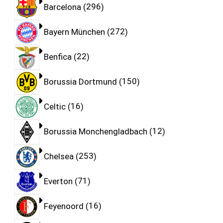
Barcelona
296
Bayern München
272
Benfica
22
Borussia Dortmund
150
Celtic
16
Borussia Monchengladbach
12
Chelsea
253
Everton
71
Feyenoord
16