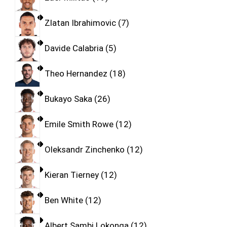
Zlatan Ibrahimovic
7
Davide Calabria
5
Theo Hernandez
18
Bukayo Saka
26
Emile Smith Rowe
12
Oleksandr Zinchenko
12
Kieran Tierney
12
Ben White
12
Albert Sambi Lokonga
12