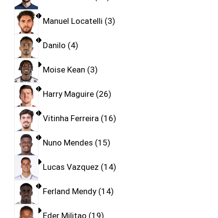
Manuel Locatelli
3
Danilo
4
Moise Kean
3
Harry Maguire
26
Vitinha Ferreira
16
Nuno Mendes
15
Lucas Vazquez
14
Ferland Mendy
14
Eder Militao
19