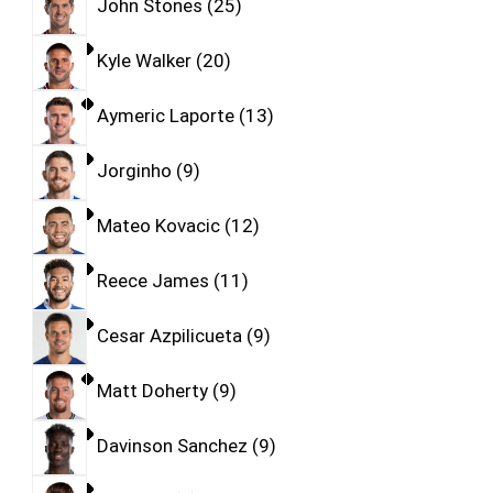
John Stones
25
Kyle Walker
20
Aymeric Laporte
13
Jorginho
9
Mateo Kovacic
12
Reece James
11
Cesar Azpilicueta
9
Matt Doherty
9
Davinson Sanchez
9