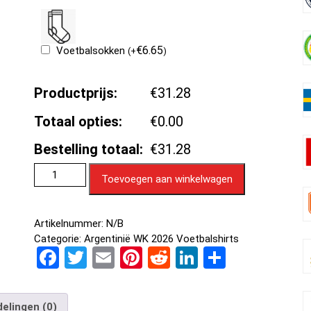
€
6.65
Voetbalsokken
(
+
)
Productprijs:
€31.28
Totaal opties:
€0.00
Bestelling totaal:
€31.28
Toevoegen aan winkelwagen
Artikelnummer:
N/B
Categorie:
Argentinië WK 2026 Voetbalshirts
F
T
E
Pi
R
Li
D
a
wi
m
nt
e
n
el
ce
tt
ail
er
d
ke
e
elingen (0)