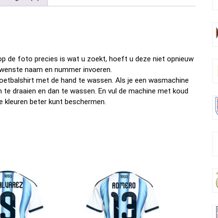
b
er
es
di
dI
n
o
t
t
n
o
k
p de foto precies is wat u zoekt, hoeft u deze niet opnieuw
w gewenste naam en nummer invoeren.
oetbalshirt met de hand te wassen. Als je een wasmachine
om te draaien en dan te wassen. En vul de machine met koud
e kleuren beter kunt beschermen.