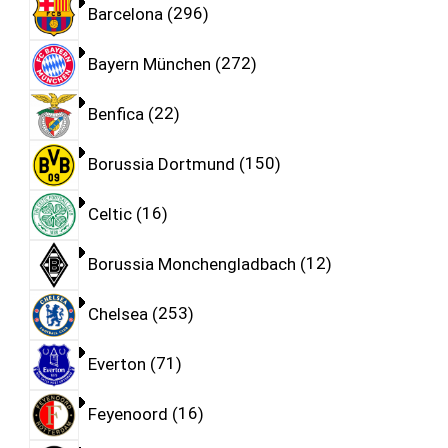
Barcelona
296
Bayern München
272
Benfica
22
Borussia Dortmund
150
Celtic
16
Borussia Monchengladbach
12
Chelsea
253
Everton
71
Feyenoord
16