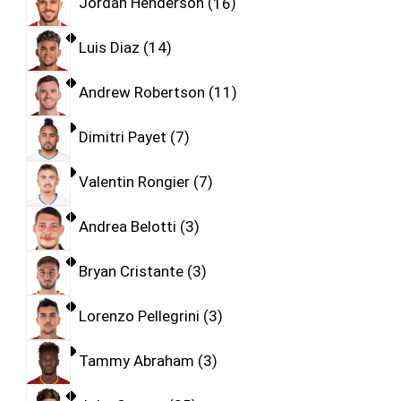
Jordan Henderson
16
Luis Diaz
14
Andrew Robertson
11
Dimitri Payet
7
Valentin Rongier
7
Andrea Belotti
3
Bryan Cristante
3
Lorenzo Pellegrini
3
Tammy Abraham
3