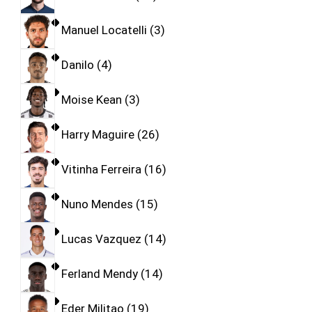
Manuel Locatelli
3
Danilo
4
Moise Kean
3
Harry Maguire
26
Vitinha Ferreira
16
Nuno Mendes
15
Lucas Vazquez
14
Ferland Mendy
14
Eder Militao
19