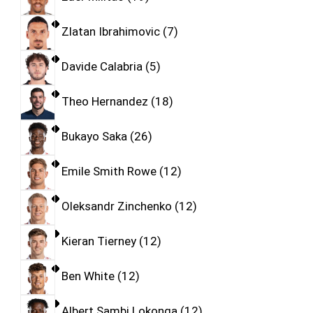
Zlatan Ibrahimovic
7
Davide Calabria
5
Theo Hernandez
18
Bukayo Saka
26
Emile Smith Rowe
12
Oleksandr Zinchenko
12
Kieran Tierney
12
Ben White
12
Albert Sambi Lokonga
12