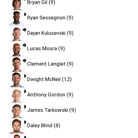
Bryan Gil
9
Ryan Sessegnon
9
Dejan Kulusevski
9
Lucas Moura
9
Clement Lenglet
9
Dwight McNeil
12
Anthony Gordon
9
James Tarkowski
9
Daley Blind
8