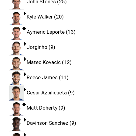
John Stones
25
Kyle Walker
20
Aymeric Laporte
13
Jorginho
9
Mateo Kovacic
12
Reece James
11
Cesar Azpilicueta
9
Matt Doherty
9
Davinson Sanchez
9