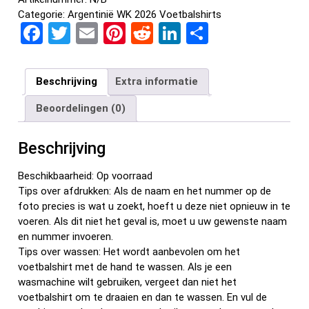
Categorie:
Argentinië WK 2026 Voetbalshirts
F
T
E
Pi
R
Li
D
a
wi
m
nt
e
n
el
ce
tt
ail
er
d
ke
e
Beschrijving
Extra informatie
b
er
es
di
dI
n
Beoordelingen (0)
o
t
t
n
o
Beschrijving
k
Beschikbaarheid: Op voorraad
Tips over afdrukken: Als de naam en het nummer op de
foto precies is wat u zoekt, hoeft u deze niet opnieuw in te
voeren. Als dit niet het geval is, moet u uw gewenste naam
en nummer invoeren.
Tips over wassen: Het wordt aanbevolen om het
voetbalshirt met de hand te wassen. Als je een
wasmachine wilt gebruiken, vergeet dan niet het
voetbalshirt om te draaien en dan te wassen. En vul de