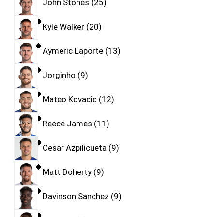
John Stones
25
Kyle Walker
20
Aymeric Laporte
13
Jorginho
9
Mateo Kovacic
12
Reece James
11
Cesar Azpilicueta
9
Matt Doherty
9
Davinson Sanchez
9