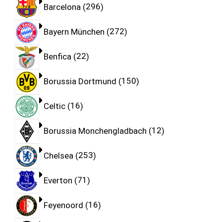
Barcelona
296
Bayern München
272
Benfica
22
Borussia Dortmund
150
Celtic
16
Borussia Monchengladbach
12
Chelsea
253
Everton
71
Feyenoord
16