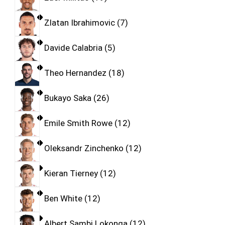
Zlatan Ibrahimovic
7
Davide Calabria
5
Theo Hernandez
18
Bukayo Saka
26
Emile Smith Rowe
12
Oleksandr Zinchenko
12
Kieran Tierney
12
Ben White
12
Albert Sambi Lokonga
12