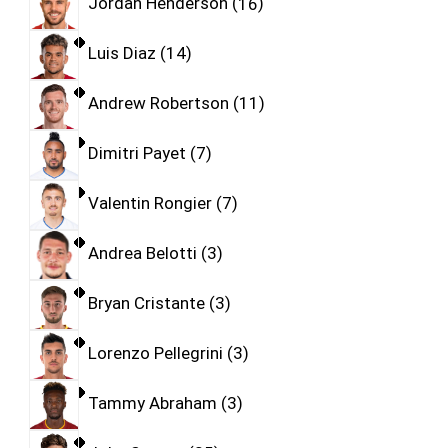
Jordan Henderson
16
Luis Diaz
14
Andrew Robertson
11
Dimitri Payet
7
Valentin Rongier
7
Andrea Belotti
3
Bryan Cristante
3
Lorenzo Pellegrini
3
Tammy Abraham
3