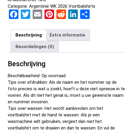
Categorie:
Argentinië WK 2026 Voetbalshirts
F
T
E
Pi
R
Li
D
a
wi
m
nt
e
n
el
ce
tt
ail
er
d
ke
e
Beschrijving
Extra informatie
b
er
es
di
dI
n
Beoordelingen (0)
o
t
t
n
o
Beschrijving
k
Beschikbaarheid: Op voorraad
Tips over afdrukken: Als de naam en het nummer op de
foto precies is wat u zoekt, hoeft u deze niet opnieuw in te
voeren. Als dit niet het geval is, moet u uw gewenste naam
en nummer invoeren.
Tips over wassen: Het wordt aanbevolen om het
voetbalshirt met de hand te wassen. Als je een
wasmachine wilt gebruiken, vergeet dan niet het
voetbalshirt om te draaien en dan te wassen. En vul de