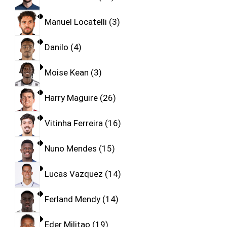
Manuel Locatelli
3
Danilo
4
Moise Kean
3
Harry Maguire
26
Vitinha Ferreira
16
Nuno Mendes
15
Lucas Vazquez
14
Ferland Mendy
14
Eder Militao
19