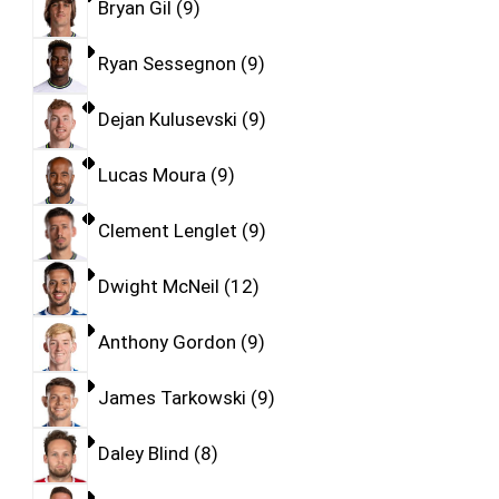
Bryan Gil
9
Ryan Sessegnon
9
Dejan Kulusevski
9
Lucas Moura
9
Clement Lenglet
9
Dwight McNeil
12
Anthony Gordon
9
James Tarkowski
9
Daley Blind
8