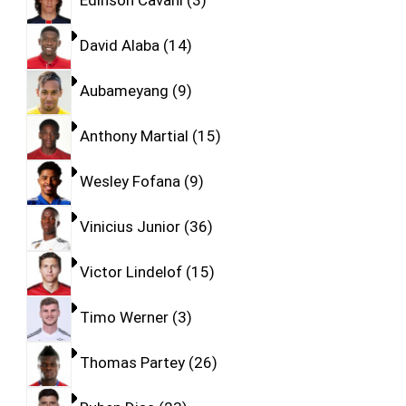
Edinson Cavani
3
David Alaba
14
Aubameyang
9
Anthony Martial
15
Wesley Fofana
9
Vinicius Junior
36
Victor Lindelof
15
Timo Werner
3
Thomas Partey
26