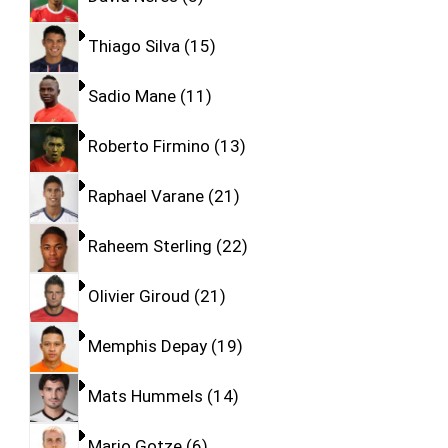
Thiago Silva
15
Sadio Mane
11
Roberto Firmino
13
Raphael Varane
21
Raheem Sterling
22
Olivier Giroud
21
Memphis Depay
19
Mats Hummels
14
Mario Gotze
6