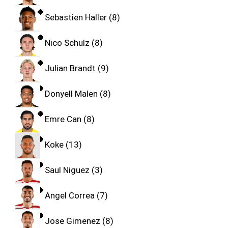
Sebastien Haller
8
Nico Schulz
8
Julian Brandt
9
Donyell Malen
8
Emre Can
8
Koke
13
Saul Niguez
3
Angel Correa
7
Jose Gimenez
8