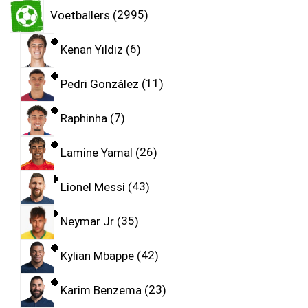
Voetballers
2995
Kenan Yıldız
6
Pedri González
11
Raphinha
7
Lamine Yamal
26
Lionel Messi
43
Neymar Jr
35
Kylian Mbappe
42
Karim Benzema
23