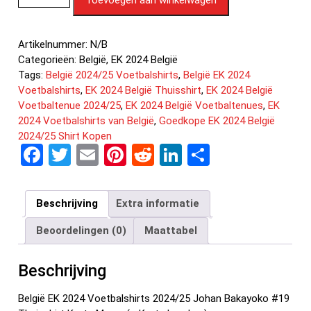
Artikelnummer:
N/B
Categorieën:
België
,
EK 2024 België
Tags:
België 2024/25 Voetbalshirts
,
België EK 2024
Voetbalshirts
,
EK 2024 België Thuisshirt
,
EK 2024 België
Voetbaltenue 2024/25
,
EK 2024 België Voetbaltenues
,
EK
2024 Voetbalshirts van België
,
Goedkope EK 2024 België
2024/25 Shirt Kopen
F
T
E
Pi
R
Li
D
a
wi
m
nt
e
n
el
ce
tt
ail
er
d
ke
e
Beschrijving
Extra informatie
b
er
es
di
dI
n
Beoordelingen (0)
Maattabel
o
t
t
n
o
Beschrijving
k
België EK 2024 Voetbalshirts 2024/25 Johan Bakayoko #19