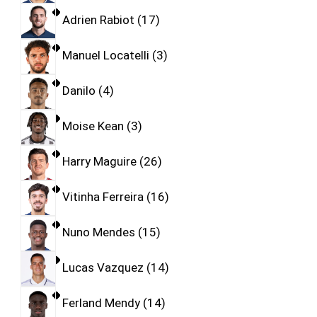
Adrien Rabiot
17
Manuel Locatelli
3
Danilo
4
Moise Kean
3
Harry Maguire
26
Vitinha Ferreira
16
Nuno Mendes
15
Lucas Vazquez
14
Ferland Mendy
14