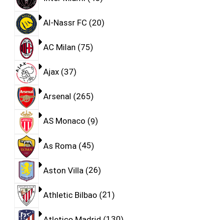
Al-Nassr FC
20
AC Milan
75
Ajax
37
Arsenal
265
AS Monaco
9
As Roma
45
Aston Villa
26
Athletic Bilbao
21
Atletico Madrid
130