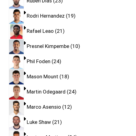
Ruben Dias
23
Rodri Hernandez
19
Rafael Leao
21
Presnel Kimpembe
10
Phil Foden
24
Mason Mount
18
Martin Odegaard
24
Marco Asensio
12
Luke Shaw
21