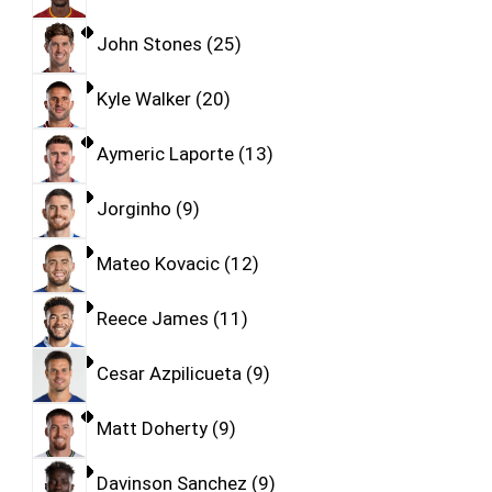
John Stones
25
Kyle Walker
20
Aymeric Laporte
13
Jorginho
9
Mateo Kovacic
12
Reece James
11
Cesar Azpilicueta
9
Matt Doherty
9
Davinson Sanchez
9