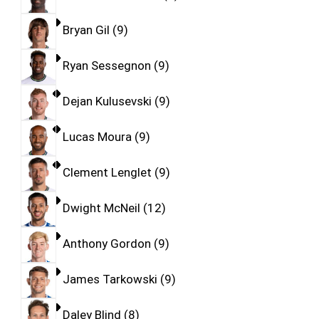
Bryan Gil
9
Ryan Sessegnon
9
Dejan Kulusevski
9
Lucas Moura
9
Clement Lenglet
9
Dwight McNeil
12
Anthony Gordon
9
James Tarkowski
9
Daley Blind
8