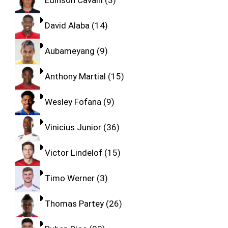
Edinson Cavani
3
David Alaba
14
Aubameyang
9
Anthony Martial
15
Wesley Fofana
9
Vinicius Junior
36
Victor Lindelof
15
Timo Werner
3
Thomas Partey
26