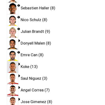
Sebastien Haller
8
Nico Schulz
8
Julian Brandt
9
Donyell Malen
8
Emre Can
8
Koke
13
Saul Niguez
3
Angel Correa
7
Jose Gimenez
8