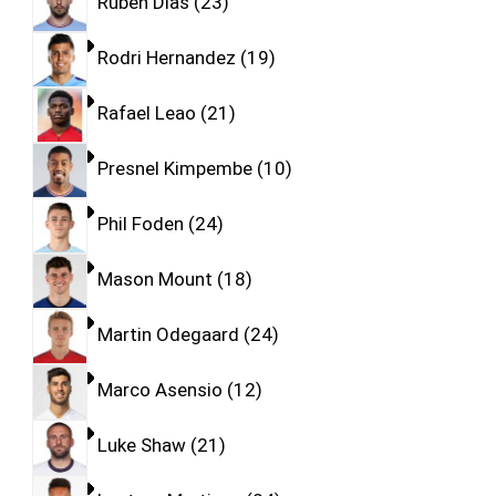
Ruben Dias
23
Rodri Hernandez
19
Rafael Leao
21
Presnel Kimpembe
10
Phil Foden
24
Mason Mount
18
Martin Odegaard
24
Marco Asensio
12
Luke Shaw
21