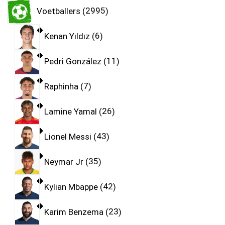
Voetballers
2995
Kenan Yıldız
6
Pedri González
11
Raphinha
7
Lamine Yamal
26
Lionel Messi
43
Neymar Jr
35
Kylian Mbappe
42
Karim Benzema
23