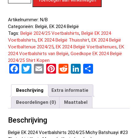
Artikelnummer:
N/B
Categorieën:
België
,
EK 2024 België
Tags:
België 2024/25 Voetbalshirts
,
België EK 2024
Voetbalshirts
,
EK 2024 België Thuisshirt
,
EK 2024 België
Voetbaltenue 2024/25
,
EK 2024 België Voetbaltenues
,
EK
2024 Voetbalshirts van België
,
Goedkope EK 2024 België
2024/25 Shirt Kopen
F
T
E
Pi
R
Li
D
a
wi
m
nt
e
n
el
ce
tt
ail
er
d
ke
e
Beschrijving
Extra informatie
b
er
es
di
dI
n
Beoordelingen (0)
Maattabel
o
t
t
n
o
Beschrijving
k
België EK 2024 Voetbalshirts 2024/25 Michy Batshuayi #23