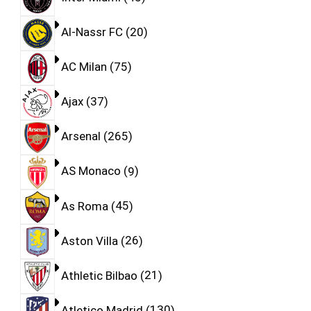
Al-Nassr FC
20
AC Milan
75
Ajax
37
Arsenal
265
AS Monaco
9
As Roma
45
Aston Villa
26
Athletic Bilbao
21
Atletico Madrid
130