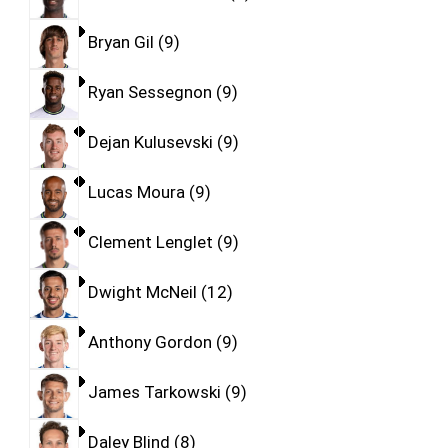
Bryan Gil
9
Ryan Sessegnon
9
Dejan Kulusevski
9
Lucas Moura
9
Clement Lenglet
9
Dwight McNeil
12
Anthony Gordon
9
James Tarkowski
9
Daley Blind
8