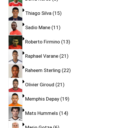
Thiago Silva
15
Sadio Mane
11
Roberto Firmino
13
Raphael Varane
21
Raheem Sterling
22
Olivier Giroud
21
Memphis Depay
19
Mats Hummels
14
Mario Gotze
6