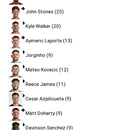
John Stones
25
Kyle Walker
20
Aymeric Laporte
13
Jorginho
9
Mateo Kovacic
12
Reece James
11
Cesar Azpilicueta
9
Matt Doherty
9
Davinson Sanchez
9