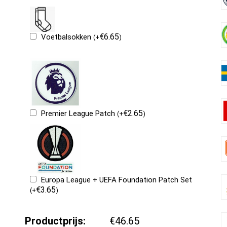
€
6.65
Voetbalsokken
(
+
)
€
2.65
Premier League Patch
(
+
)
Europa League + UEFA Foundation Patch Set
€
3.65
(
+
)
Productprijs:
€46.65