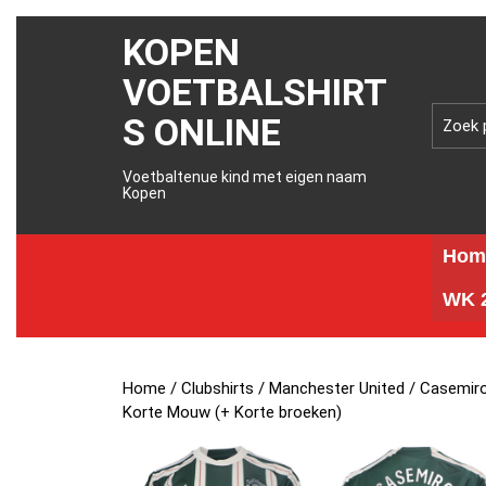
KOPEN
VOETBALSHIRT
S ONLINE
Voetbaltenue kind met eigen naam
Kopen
Hom
WK 2
Home
/
Clubshirts
/
Manchester United
/ Casemiro
Korte Mouw (+ Korte broeken)