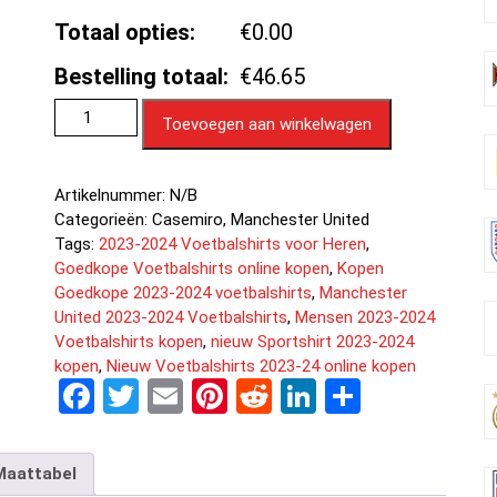
Totaal opties:
€0.00
Bestelling totaal:
€46.65
Toevoegen aan winkelwagen
Artikelnummer:
N/B
Categorieën:
Casemiro
,
Manchester United
Tags:
2023-2024 Voetbalshirts voor Heren
,
Goedkope Voetbalshirts online kopen
,
Kopen
Goedkope 2023-2024 voetbalshirts
,
Manchester
United 2023-2024 Voetbalshirts
,
Mensen 2023-2024
Voetbalshirts kopen
,
nieuw Sportshirt 2023-2024
kopen
,
Nieuw Voetbalshirts 2023-24 online kopen
F
T
E
Pi
R
Li
D
a
wi
m
nt
e
n
el
ce
tt
ail
er
d
ke
e
Maattabel