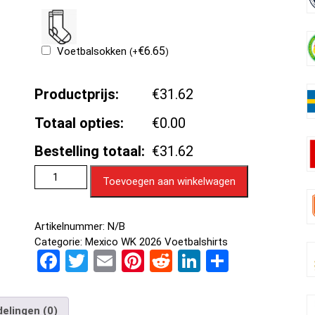
€
6.65
Voetbalsokken
(
+
)
Productprijs:
€31.62
Totaal opties:
€0.00
Bestelling totaal:
€31.62
Toevoegen aan winkelwagen
Artikelnummer:
N/B
Categorie:
Mexico WK 2026 Voetbalshirts
F
T
E
Pi
R
Li
D
a
wi
m
nt
e
n
el
ce
tt
ail
er
d
ke
e
elingen (0)