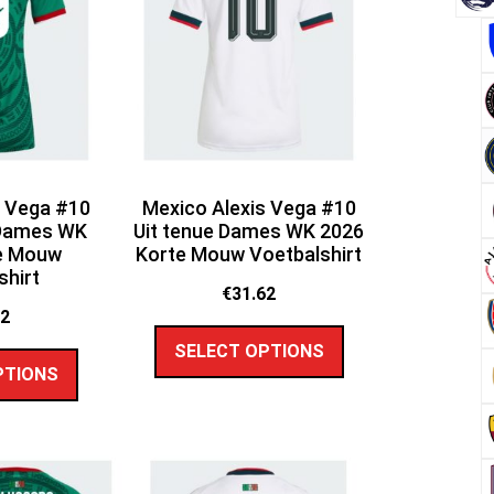
s Vega #10
Mexico Alexis Vega #10
 Dames WK
Uit tenue Dames WK 2026
e Mouw
Korte Mouw Voetbalshirt
shirt
€
31.62
62
SELECT OPTIONS
PTIONS