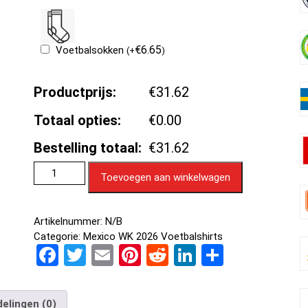
€
6.65
Voetbalsokken
(
+
)
Productprijs:
€31.62
Totaal opties:
€0.00
Bestelling totaal:
€31.62
Toevoegen aan winkelwagen
Artikelnummer:
N/B
Categorie:
Mexico WK 2026 Voetbalshirts
F
T
E
Pi
R
Li
D
a
wi
m
nt
e
n
el
ce
tt
ail
er
d
ke
e
elingen (0)