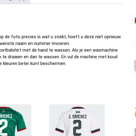
b
er
es
di
dI
n
o
t
t
n
o
k
p de foto precies is wat u zoekt, hoeft u deze niet opnieuw
w gewenste naam en nummer invoeren.
oetbalshirt met de hand te wassen. Als je een wasmachine
om te draaien en dan te wassen. En vul de machine met koud
e kleuren beter kunt beschermen.