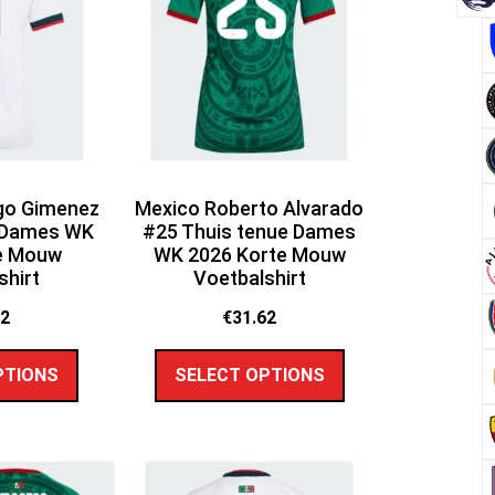
go Gimenez
Mexico Roberto Alvarado
e Dames WK
#25 Thuis tenue Dames
e Mouw
WK 2026 Korte Mouw
shirt
Voetbalshirt
62
€
31.62
PTIONS
SELECT OPTIONS