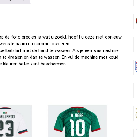
b
er
es
di
dI
n
o
t
t
n
o
k
p de foto precies is wat u zoekt, hoeft u deze niet opnieuw
w gewenste naam en nummer invoeren.
oetbalshirt met de hand te wassen. Als je een wasmachine
om te draaien en dan te wassen. En vul de machine met koud
e kleuren beter kunt beschermen.