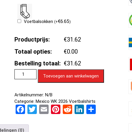
€
6.65
Voetbalsokken
(
+
)
Productprijs:
€31.62
Totaal opties:
€0.00
Bestelling totaal:
€31.62
Toevoegen aan winkelwagen
Artikelnummer:
N/B
Categorie:
Mexico WK 2026 Voetbalshirts
F
T
E
Pi
R
Li
D
a
wi
m
nt
e
n
el
ce
tt
ail
er
d
ke
e
elingen (0)