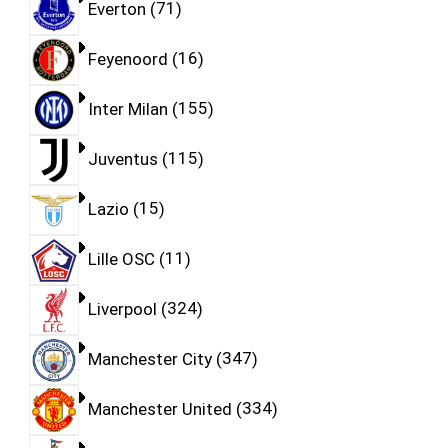
Everton
71
Feyenoord
16
Inter Milan
155
Juventus
115
Lazio
15
Lille OSC
11
Liverpool
324
Manchester City
347
Manchester United
334