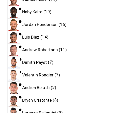
Naby Keita
10
Jordan Henderson
16
Luis Diaz
14
Andrew Robertson
11
Dimitri Payet
7
Valentin Rongier
7
Andrea Belotti
3
Bryan Cristante
3
Lorenzo Pellegrini
3