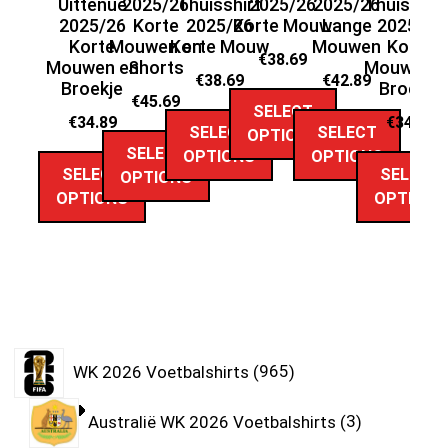
Uittenue
2025/26
Thuisshirt
2025/26
2025/26
Thuistenu
2025/26
Korte
2025/26
Korte Mouw
Lange
2025/26
Korte
Mouwen en
Korte Mouw
Mouwen
Korte
M
€
38.69
Mouwen en
Shorts
Mouwen e
€
38.69
€
42.89
Broekje
Broekje
€
45.69
SELECT
€
34.89
€
34.89
SELECT
SELECT
OPTIONS
SELECT
OPTIONS
OPTIONS
SELECT
SELECT
OPTIONS
OPTIONS
OPTIONS
WK 2026 Voetbalshirts
965
Australië WK 2026 Voetbalshirts
3