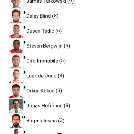
James Tarkowski
9
Daley Blind
8
Dusan Tadic
6
Steven Bergwijn
9
Ciro Immobile
5
Luuk de Jong
4
Orkun Kokcu
3
Jonas Hofmann
9
Borja Iglesias
3