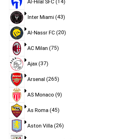
Al-Hilal SFC
14
Inter Miami
43
Al-Nassr FC
20
AC Milan
75
Ajax
37
Arsenal
265
AS Monaco
9
As Roma
45
Aston Villa
26