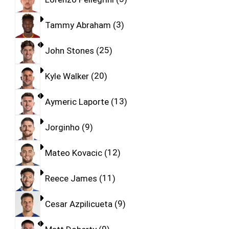
Tammy Abraham
3
John Stones
25
Kyle Walker
20
Aymeric Laporte
13
Jorginho
9
Mateo Kovacic
12
Reece James
11
Cesar Azpilicueta
9