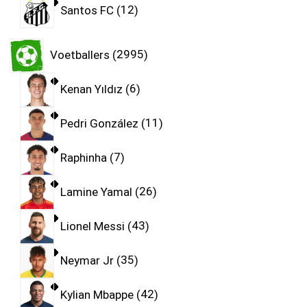
Santos FC
12
Voetballers
2995
Kenan Yıldız
6
Pedri González
11
Raphinha
7
Lamine Yamal
26
Lionel Messi
43
Neymar Jr
35
Kylian Mbappe
42