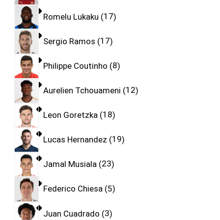
Romelu Lukaku
17
Sergio Ramos
17
Philippe Coutinho
8
Aurelien Tchouameni
12
Leon Goretzka
18
Lucas Hernandez
19
Jamal Musiala
23
Federico Chiesa
5
Juan Cuadrado
3