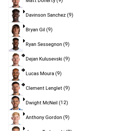
Matt Doherty
9
Davinson Sanchez
9
Bryan Gil
9
Ryan Sessegnon
9
Dejan Kulusevski
9
Lucas Moura
9
Clement Lenglet
9
Dwight McNeil
12
Anthony Gordon
9