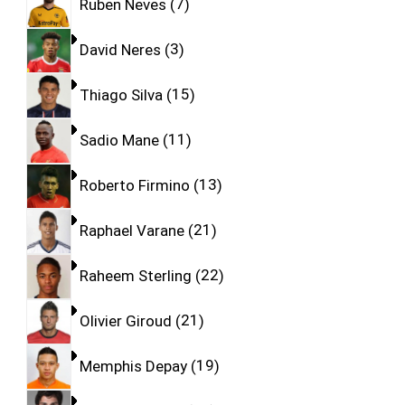
Ruben Neves
7
David Neres
3
Thiago Silva
15
Sadio Mane
11
Roberto Firmino
13
Raphael Varane
21
Raheem Sterling
22
Olivier Giroud
21
Memphis Depay
19