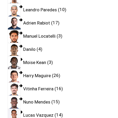
Leandro Paredes
10
Adrien Rabiot
17
Manuel Locatelli
3
Danilo
4
Moise Kean
3
Harry Maguire
26
Vitinha Ferreira
16
Nuno Mendes
15
Lucas Vazquez
14