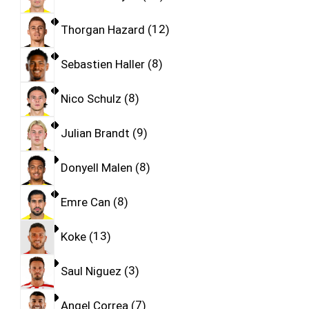
Thorgan Hazard
12
Sebastien Haller
8
Nico Schulz
8
Julian Brandt
9
Donyell Malen
8
Emre Can
8
Koke
13
Saul Niguez
3
Angel Correa
7