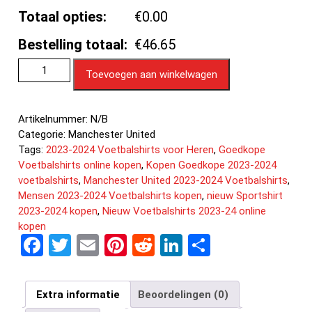
Totaal opties:
€0.00
Bestelling totaal:
€46.65
Toevoegen aan winkelwagen
Artikelnummer:
N/B
Categorie:
Manchester United
Tags:
2023-2024 Voetbalshirts voor Heren
,
Goedkope
Voetbalshirts online kopen
,
Kopen Goedkope 2023-2024
voetbalshirts
,
Manchester United 2023-2024 Voetbalshirts
,
Mensen 2023-2024 Voetbalshirts kopen
,
nieuw Sportshirt
2023-2024 kopen
,
Nieuw Voetbalshirts 2023-24 online
kopen
F
T
E
Pi
R
Li
D
a
wi
m
nt
e
n
el
ce
tt
ail
er
d
ke
e
Extra informatie
Beoordelingen (0)
b
er
es
di
dI
n