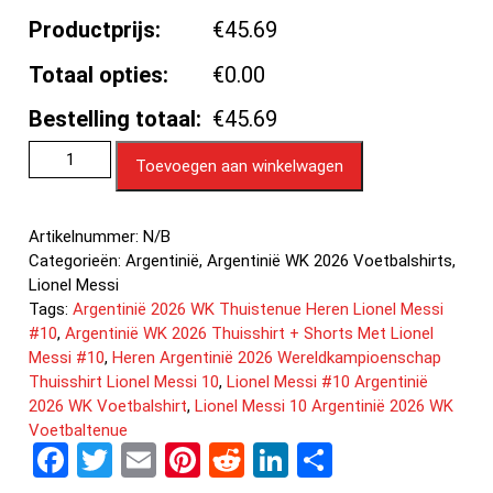
Productprijs:
€45.69
Totaal opties:
€0.00
Bestelling totaal:
€45.69
Toevoegen aan winkelwagen
Artikelnummer:
N/B
Categorieën:
Argentinië
,
Argentinië WK 2026 Voetbalshirts
,
Lionel Messi
Tags:
Argentinië 2026 WK Thuistenue Heren Lionel Messi
#10
,
Argentinië WK 2026 Thuisshirt + Shorts Met Lionel
Messi #10
,
Heren Argentinië 2026 Wereldkampioenschap
Thuisshirt Lionel Messi 10
,
Lionel Messi #10 Argentinië
2026 WK Voetbalshirt
,
Lionel Messi 10 Argentinië 2026 WK
Voetbaltenue
F
T
E
Pi
R
Li
D