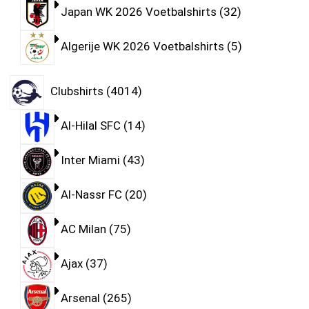
Japan WK 2026 Voetbalshirts
32
Algerije WK 2026 Voetbalshirts
5
Clubshirts
4014
Al-Hilal SFC
14
Inter Miami
43
Al-Nassr FC
20
AC Milan
75
Ajax
37
Arsenal
265