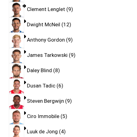
Clement Lenglet
9
Dwight McNeil
12
Anthony Gordon
9
James Tarkowski
9
Daley Blind
8
Dusan Tadic
6
Steven Bergwijn
9
Ciro Immobile
5
Luuk de Jong
4