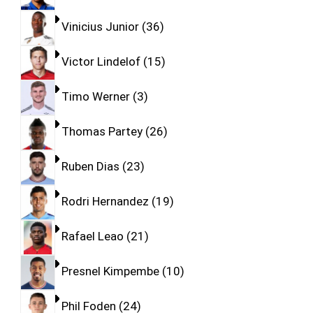
Vinicius Junior
36
Victor Lindelof
15
Timo Werner
3
Thomas Partey
26
Ruben Dias
23
Rodri Hernandez
19
Rafael Leao
21
Presnel Kimpembe
10
Phil Foden
24