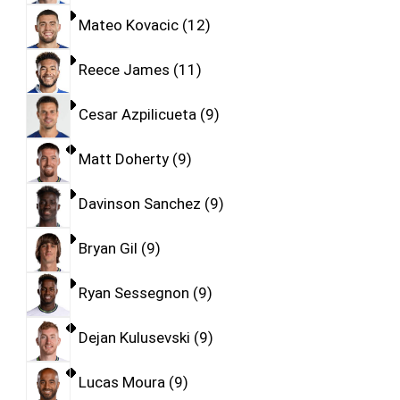
Mateo Kovacic
12
Reece James
11
Cesar Azpilicueta
9
Matt Doherty
9
Davinson Sanchez
9
Bryan Gil
9
Ryan Sessegnon
9
Dejan Kulusevski
9
Lucas Moura
9