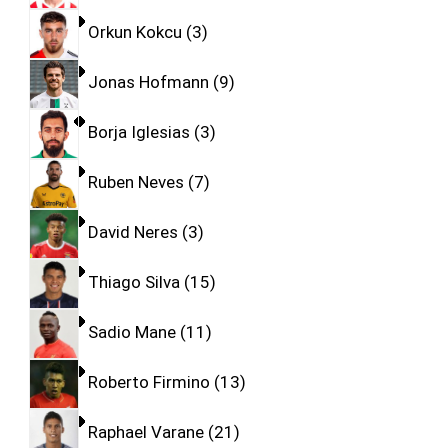
Orkun Kokcu
3
Jonas Hofmann
9
Borja Iglesias
3
Ruben Neves
7
David Neres
3
Thiago Silva
15
Sadio Mane
11
Roberto Firmino
13
Raphael Varane
21