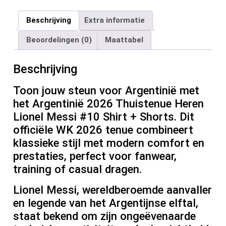
a
wi
m
nt
e
n
el
ce
tt
ail
er
d
ke
e
Beschrijving
Extra informatie
b
er
es
di
dI
n
Beoordelingen (0)
Maattabel
o
t
t
n
o
Beschrijving
k
Toon jouw steun voor Argentinië met
het Argentinië 2026 Thuistenue Heren
Lionel Messi #10 Shirt + Shorts. Dit
officiële WK 2026 tenue combineert
klassieke stijl met modern comfort en
prestaties, perfect voor fanwear,
training of casual dragen.
Lionel Messi, wereldberoemde aanvaller
en legende van het Argentijnse elftal,
staat bekend om zijn ongeëvenaarde