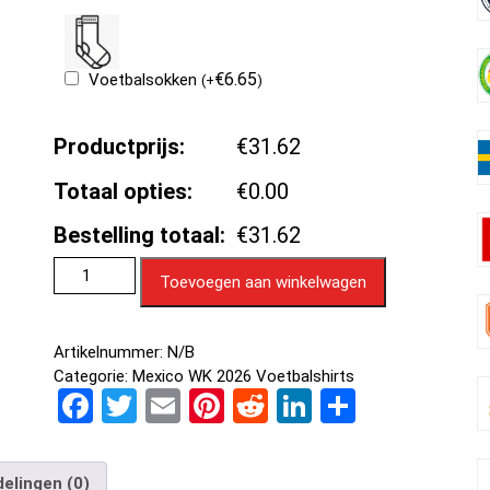
€
6.65
Voetbalsokken
(
+
)
Productprijs:
€31.62
Totaal opties:
€0.00
Bestelling totaal:
€31.62
Toevoegen aan winkelwagen
Artikelnummer:
N/B
Categorie:
Mexico WK 2026 Voetbalshirts
F
T
E
Pi
R
Li
D
a
wi
m
nt
e
n
el
ce
tt
ail
er
d
ke
e
elingen (0)