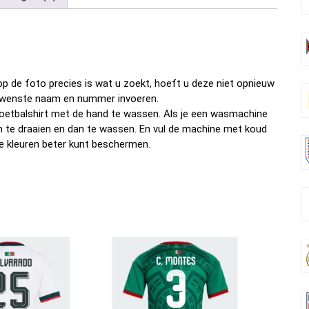
b
er
es
di
dI
n
o
t
t
n
o
k
p de foto precies is wat u zoekt, hoeft u deze niet opnieuw
w gewenste naam en nummer invoeren.
oetbalshirt met de hand te wassen. Als je een wasmachine
om te draaien en dan te wassen. En vul de machine met koud
e kleuren beter kunt beschermen.