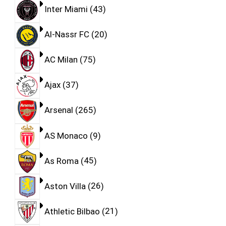
Inter Miami
43
Al-Nassr FC
20
AC Milan
75
Ajax
37
Arsenal
265
AS Monaco
9
As Roma
45
Aston Villa
26
Athletic Bilbao
21