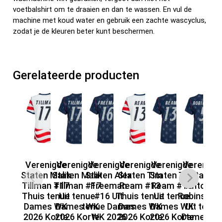
voetbalshirt om te draaien en dan te wassen. En vul de
machine met koud water en gebruik een zachte wascyclus,
zodat je de kleuren beter kunt beschermen.
Gerelateerde producten
Verenigde
Verenigde
Verenigde
Verenigde
Verenigde
Verenigd
V
Staten Malik
Staten Malik
Staten Alex
Staten Tim
Staten Tim
Staten
St
Tillman #17
Tillman #17
Freeman
Ream #13
Ream #13
Antonee
Ri
Thuis tenue
Uit tenue
#16 Uit
Thuis tenue
Uit tenue
Robinson 
Th
Dames WK
Dames WK
tenue Dames
Dames WK
Dames WK
Uit tenue
D
2026 Korte
2026 Korte
WK 2026
2026 Korte
2026 Korte
Dames W
20