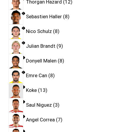
Thorgan Hazard
12
Sebastien Haller
8
Nico Schulz
8
Julian Brandt
9
Donyell Malen
8
Emre Can
8
Koke
13
Saul Niguez
3
Angel Correa
7