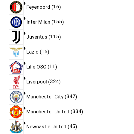
Feyenoord
16
Inter Milan
155
Juventus
115
Lazio
15
Lille OSC
11
Liverpool
324
Manchester City
347
Manchester United
334
Newcastle United
45