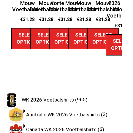
Mouw
Mouw
Korte Mouw
Mouw
Mouw
2026 Kort
Voetbalshirt
Voetbalshirt
Voetbalshirt
Voetbalshirt
Voetbalshirt
Mouw
Vo
Voetbalshi
€
31.28
€
31.28
€
31.28
€
31.28
€
31.28
€
31.28
SELECT
SELECT
SELECT
SELECT
SELECT
SELECT
OPTIONS
OPTIONS
OPTIONS
OPTIONS
OPTIONS
OPTIONS
WK 2026 Voetbalshirts
965
Australië WK 2026 Voetbalshirts
3
Canada WK 2026 Voetbalshirts
6