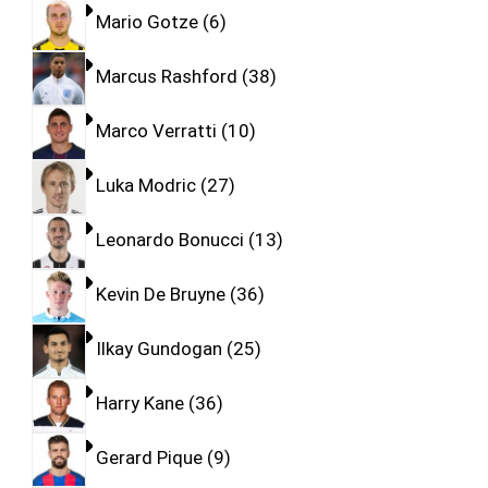
Mario Gotze
6
Marcus Rashford
38
Marco Verratti
10
Luka Modric
27
Leonardo Bonucci
13
Kevin De Bruyne
36
Ilkay Gundogan
25
Harry Kane
36
Gerard Pique
9