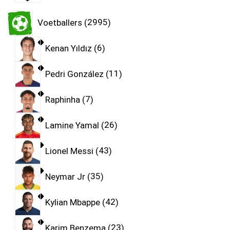
Voetballers
2995
Kenan Yıldız
6
Pedri González
11
Raphinha
7
Lamine Yamal
26
Lionel Messi
43
Neymar Jr
35
Kylian Mbappe
42
Karim Benzema
23