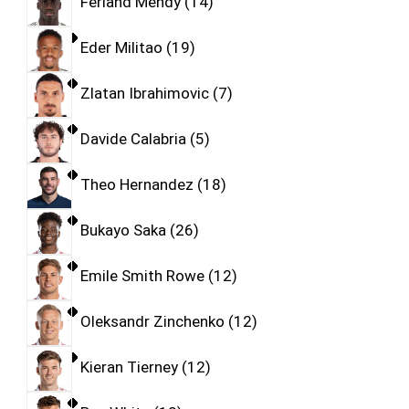
Ferland Mendy
14
Eder Militao
19
Zlatan Ibrahimovic
7
Davide Calabria
5
Theo Hernandez
18
Bukayo Saka
26
Emile Smith Rowe
12
Oleksandr Zinchenko
12
Kieran Tierney
12