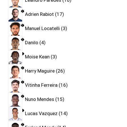
Leandro Paredes
10
Adrien Rabiot
17
Manuel Locatelli
3
Danilo
4
Moise Kean
3
Harry Maguire
26
Vitinha Ferreira
16
Nuno Mendes
15
Lucas Vazquez
14