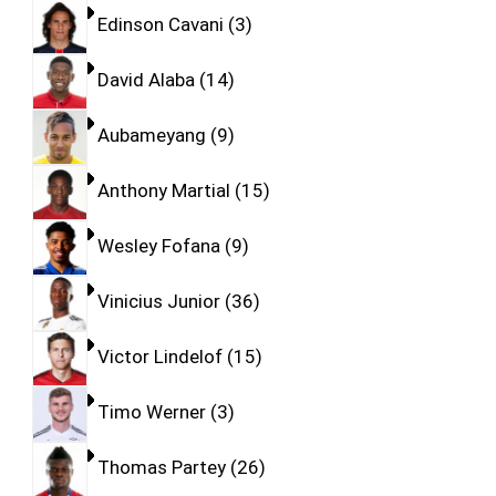
Edinson Cavani
3
David Alaba
14
Aubameyang
9
Anthony Martial
15
Wesley Fofana
9
Vinicius Junior
36
Victor Lindelof
15
Timo Werner
3
Thomas Partey
26