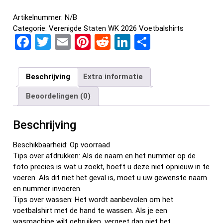
Artikelnummer:
N/B
Categorie:
Verenigde Staten WK 2026 Voetbalshirts
F
T
E
Pi
R
Li
D
a
wi
m
nt
e
n
el
ce
tt
ail
er
d
ke
e
Beschrijving
Extra informatie
b
er
es
di
dI
n
Beoordelingen (0)
o
t
t
n
o
Beschrijving
k
Beschikbaarheid: Op voorraad
Tips over afdrukken: Als de naam en het nummer op de
foto precies is wat u zoekt, hoeft u deze niet opnieuw in te
voeren. Als dit niet het geval is, moet u uw gewenste naam
en nummer invoeren.
Tips over wassen: Het wordt aanbevolen om het
voetbalshirt met de hand te wassen. Als je een
wasmachine wilt gebruiken, vergeet dan niet het