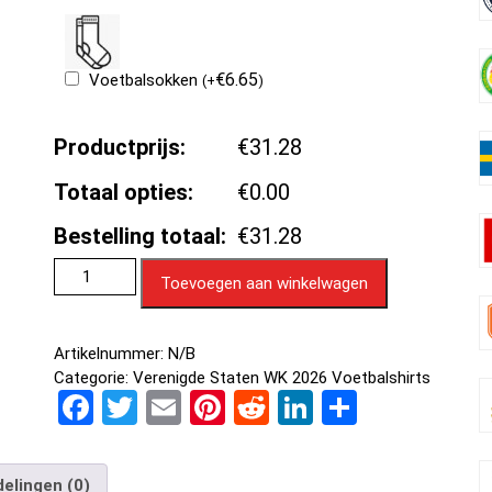
€
6.65
Voetbalsokken
(
+
)
Productprijs:
€31.28
Totaal opties:
€0.00
Bestelling totaal:
€31.28
Toevoegen aan winkelwagen
Artikelnummer:
N/B
Categorie:
Verenigde Staten WK 2026 Voetbalshirts
F
T
E
Pi
R
Li
D
a
wi
m
nt
e
n
el
ce
tt
ail
er
d
ke
e
elingen (0)