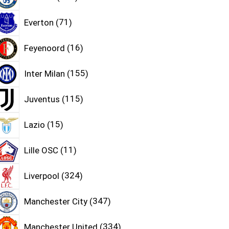
Everton
71
Feyenoord
16
Inter Milan
155
Juventus
115
Lazio
15
Lille OSC
11
Liverpool
324
Manchester City
347
Manchester United
334