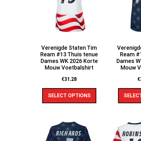
Verenigde Staten Tim
Verenigd
Ream #13 Thuis tenue
Ream #1
Dames WK 2026 Korte
Dames WK
Mouw Voetbalshirt
Mouw Vo
€
31.28
€
SELECT OPTIONS
SELEC