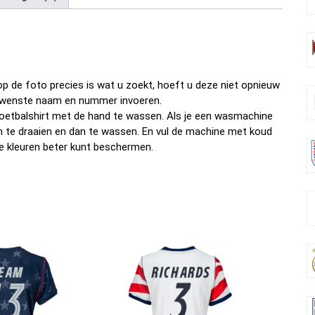
b
er
es
di
dI
n
o
t
t
n
o
k
p de foto precies is wat u zoekt, hoeft u deze niet opnieuw
w gewenste naam en nummer invoeren.
oetbalshirt met de hand te wassen. Als je een wasmachine
om te draaien en dan te wassen. En vul de machine met koud
e kleuren beter kunt beschermen.