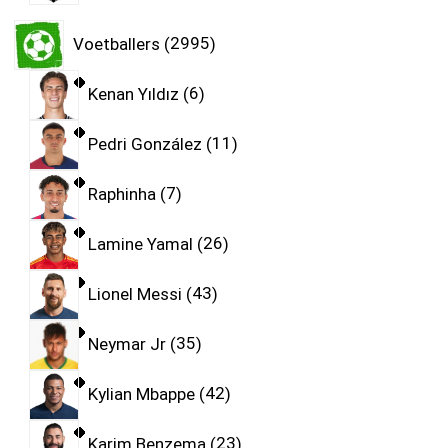
Voetballers
2995
Kenan Yıldız
6
Pedri González
11
Raphinha
7
Lamine Yamal
26
Lionel Messi
43
Neymar Jr
35
Kylian Mbappe
42
Karim Benzema
23