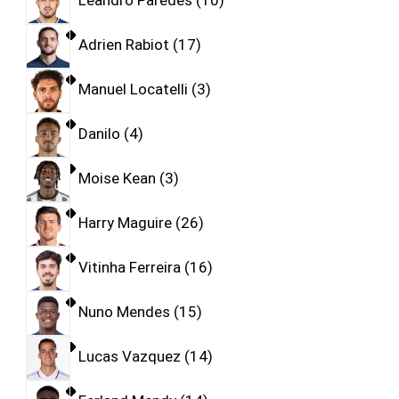
Leandro Paredes
10
Adrien Rabiot
17
Manuel Locatelli
3
Danilo
4
Moise Kean
3
Harry Maguire
26
Vitinha Ferreira
16
Nuno Mendes
15
Lucas Vazquez
14