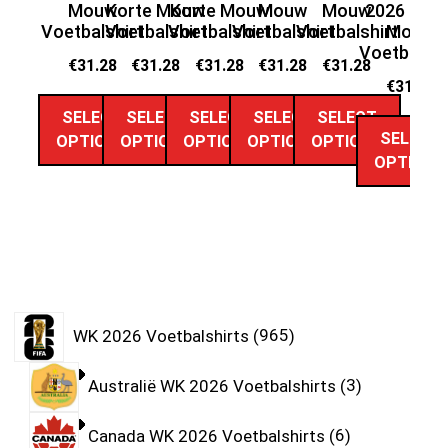
Mouw
Korte Mouw
Korte Mouw
Mouw
Mouw
2026 Kort
Voetbalshirt
Voetbalshirt
Voetbalshirt
Voetbalshirt
Voetbalshirt
Mouw
Vo
Voetbalshi
€
31.28
€
31.28
€
31.28
€
31.28
€
31.28
€
31.28
SELECT
SELECT
SELECT
SELECT
SELECT
SELECT
OPTIONS
OPTIONS
OPTIONS
OPTIONS
OPTIONS
OPTIONS
WK 2026 Voetbalshirts
965
Australië WK 2026 Voetbalshirts
3
Canada WK 2026 Voetbalshirts
6