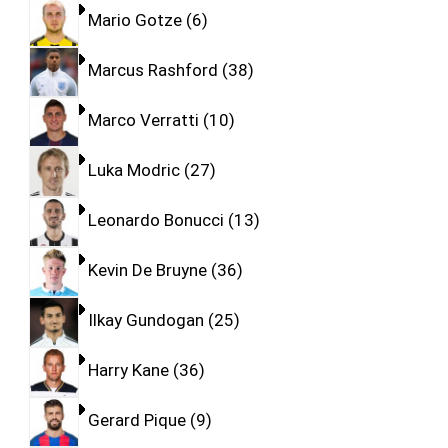
Mario Gotze
6
Marcus Rashford
38
Marco Verratti
10
Luka Modric
27
Leonardo Bonucci
13
Kevin De Bruyne
36
Ilkay Gundogan
25
Harry Kane
36
Gerard Pique
9