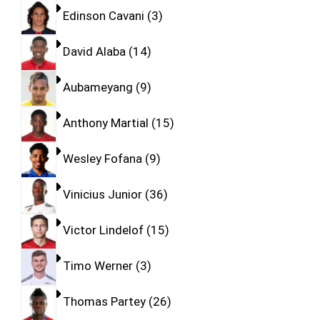
Edinson Cavani
3
David Alaba
14
Aubameyang
9
Anthony Martial
15
Wesley Fofana
9
Vinicius Junior
36
Victor Lindelof
15
Timo Werner
3
Thomas Partey
26