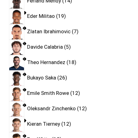
Ferland Mendy
14
Eder Militao
19
Zlatan Ibrahimovic
7
Davide Calabria
5
Theo Hernandez
18
Bukayo Saka
26
Emile Smith Rowe
12
Oleksandr Zinchenko
12
Kieran Tierney
12