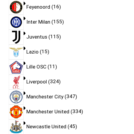
Feyenoord
16
Inter Milan
155
Juventus
115
Lazio
15
Lille OSC
11
Liverpool
324
Manchester City
347
Manchester United
334
Newcastle United
45