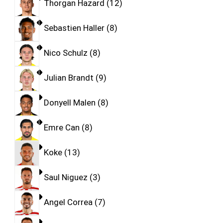
Thorgan Hazard
12
Sebastien Haller
8
Nico Schulz
8
Julian Brandt
9
Donyell Malen
8
Emre Can
8
Koke
13
Saul Niguez
3
Angel Correa
7