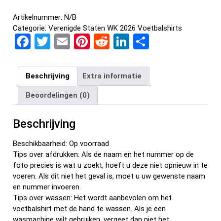
Artikelnummer:
N/B
Categorie:
Verenigde Staten WK 2026 Voetbalshirts
F
T
E
Pi
R
Li
D
a
wi
m
nt
e
n
el
ce
tt
ail
er
d
ke
e
Beschrijving
Extra informatie
b
er
es
di
dI
n
Beoordelingen (0)
o
t
t
n
o
Beschrijving
k
Beschikbaarheid: Op voorraad
Tips over afdrukken: Als de naam en het nummer op de
foto precies is wat u zoekt, hoeft u deze niet opnieuw in te
voeren. Als dit niet het geval is, moet u uw gewenste naam
en nummer invoeren.
Tips over wassen: Het wordt aanbevolen om het
voetbalshirt met de hand te wassen. Als je een
wasmachine wilt gebruiken, vergeet dan niet het