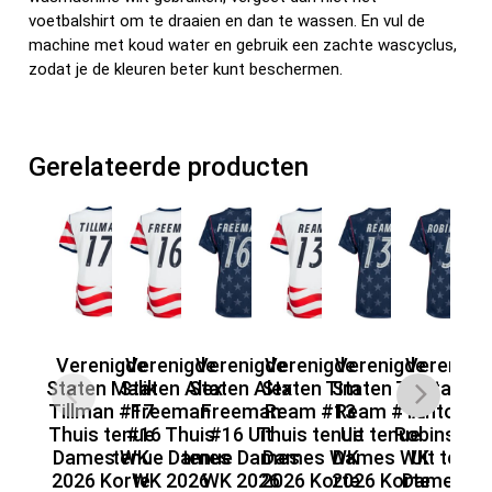
voetbalshirt om te draaien en dan te wassen. En vul de
machine met koud water en gebruik een zachte wascyclus,
zodat je de kleuren beter kunt beschermen.
Gerelateerde producten
Verenigde
Verenigde
Verenigde
Verenigde
Verenigde
Verenigd
V
Staten Malik
Staten Alex
Staten Alex
Staten Tim
Staten Tim
Staten
St
Tillman #17
Freeman
Freeman
Ream #13
Ream #13
Antonee
Ri
Thuis tenue
#16 Thuis
#16 Uit
Thuis tenue
Uit tenue
Robinson 
Th
Dames WK
tenue Dames
tenue Dames
Dames WK
Dames WK
Uit tenue
D
2026 Korte
WK 2026
WK 2026
2026 Korte
2026 Korte
Dames W
20