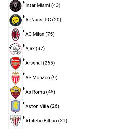
Inter Miami
43
Al-Nassr FC
20
AC Milan
75
Ajax
37
Arsenal
265
AS Monaco
9
As Roma
45
Aston Villa
26
Athletic Bilbao
21