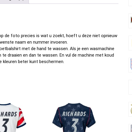
b
er
es
di
dI
n
o
t
t
n
o
k
p de foto precies is wat u zoekt, hoeft u deze niet opnieuw
w gewenste naam en nummer invoeren.
oetbalshirt met de hand te wassen. Als je een wasmachine
om te draaien en dan te wassen. En vul de machine met koud
e kleuren beter kunt beschermen.