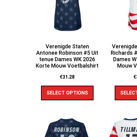
Verenigde Staten
Verenigde
Antonee Robinson #5 Uit
Richards #
tenue Dames WK 2026
Dames WK
Korte Mouw Voetbalshirt
Mouw Vo
€
31.28
€
SELECT OPTIONS
SELEC