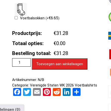
€
6.65
Voetbalsokken
(
+
)
Productprijs:
€31.28
Totaal opties:
€0.00
Bestelling totaal:
€31.28
Toevoegen aan winkelwagen
Artikelnummer:
N/B
Categorie:
Verenigde Staten WK 2026 Voetbalshirts
F
T
E
Pi
R
Li
D
a
wi
m
nt
e
n
el
ce
tt
ail
er
d
ke
e
elingen (0)