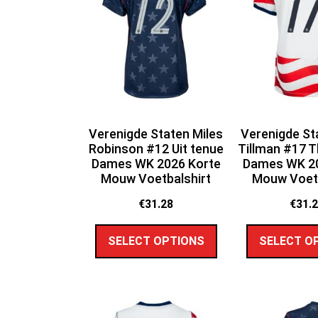
Verenigde Staten Miles
Verenigde St
Robinson #12 Uit tenue
Tillman #17 T
Dames WK 2026 Korte
Dames WK 20
Mouw Voetbalshirt
Mouw Voetb
€
31.28
€
31.
SELECT OPTIONS
SELECT O