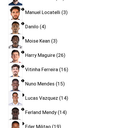
Manuel Locatelli
3
Danilo
4
Moise Kean
3
Harry Maguire
26
Vitinha Ferreira
16
Nuno Mendes
15
Lucas Vazquez
14
Ferland Mendy
14
Eder Militao
19