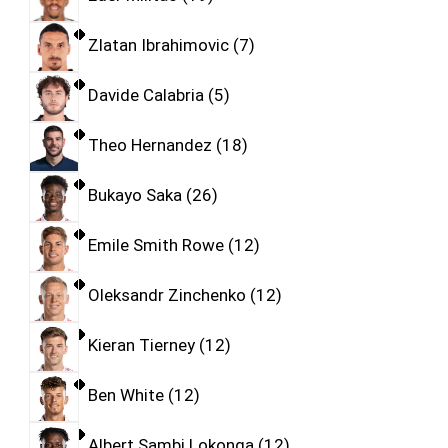
Zlatan Ibrahimovic
7
Davide Calabria
5
Theo Hernandez
18
Bukayo Saka
26
Emile Smith Rowe
12
Oleksandr Zinchenko
12
Kieran Tierney
12
Ben White
12
Albert Sambi Lokonga
12