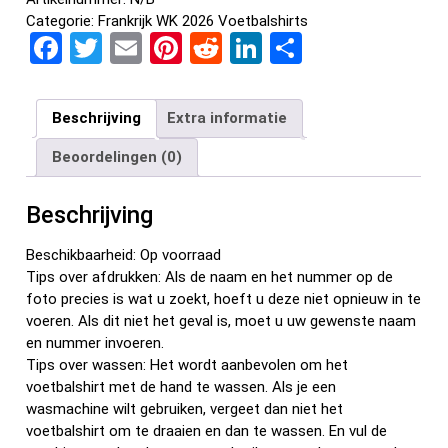
Categorie:
Frankrijk WK 2026 Voetbalshirts
F
T
E
Pi
R
Li
D
a
wi
m
nt
e
n
el
ce
tt
ail
er
d
ke
e
Beschrijving
Extra informatie
b
er
es
di
dI
n
Beoordelingen (0)
o
t
t
n
o
Beschrijving
k
Beschikbaarheid: Op voorraad
Tips over afdrukken: Als de naam en het nummer op de
foto precies is wat u zoekt, hoeft u deze niet opnieuw in te
voeren. Als dit niet het geval is, moet u uw gewenste naam
en nummer invoeren.
Tips over wassen: Het wordt aanbevolen om het
voetbalshirt met de hand te wassen. Als je een
wasmachine wilt gebruiken, vergeet dan niet het
voetbalshirt om te draaien en dan te wassen. En vul de