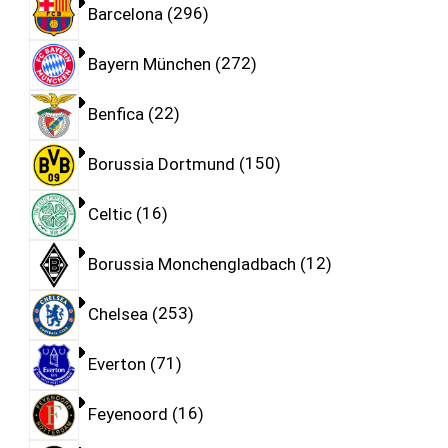
Barcelona
296
Bayern München
272
Benfica
22
Borussia Dortmund
150
Celtic
16
Borussia Monchengladbach
12
Chelsea
253
Everton
71
Feyenoord
16