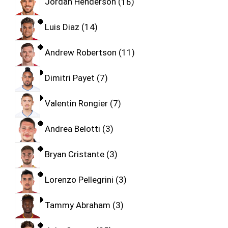
Jordan Henderson
16
Luis Diaz
14
Andrew Robertson
11
Dimitri Payet
7
Valentin Rongier
7
Andrea Belotti
3
Bryan Cristante
3
Lorenzo Pellegrini
3
Tammy Abraham
3