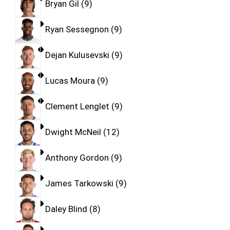
Bryan Gil
9
Ryan Sessegnon
9
Dejan Kulusevski
9
Lucas Moura
9
Clement Lenglet
9
Dwight McNeil
12
Anthony Gordon
9
James Tarkowski
9
Daley Blind
8