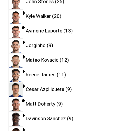
John Stones
25
Kyle Walker
20
Aymeric Laporte
13
Jorginho
9
Mateo Kovacic
12
Reece James
11
Cesar Azpilicueta
9
Matt Doherty
9
Davinson Sanchez
9