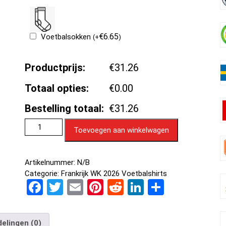
€
6.65
Voetbalsokken
(
+
)
Productprijs:
€31.26
Totaal opties:
€0.00
Bestelling totaal:
€31.26
Toevoegen aan winkelwagen
Artikelnummer:
N/B
Categorie:
Frankrijk WK 2026 Voetbalshirts
F
T
E
Pi
R
Li
D
a
wi
m
nt
e
n
el
ce
tt
ail
er
d
ke
e
elingen (0)