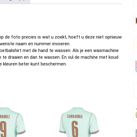
b
er
es
di
dI
n
o
t
t
n
o
k
p de foto precies is wat u zoekt, hoeft u deze niet opnieuw
w gewenste naam en nummer invoeren.
oetbalshirt met de hand te wassen. Als je een wasmachine
om te draaien en dan te wassen. En vul de machine met koud
e kleuren beter kunt beschermen.