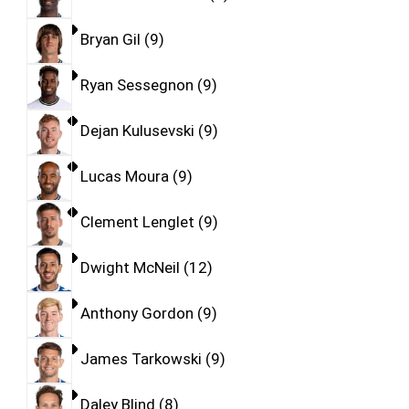
Bryan Gil
9
Ryan Sessegnon
9
Dejan Kulusevski
9
Lucas Moura
9
Clement Lenglet
9
Dwight McNeil
12
Anthony Gordon
9
James Tarkowski
9
Daley Blind
8