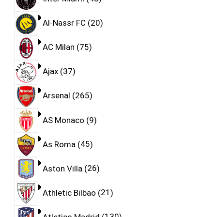
Al-Nassr FC
20
AC Milan
75
Ajax
37
Arsenal
265
AS Monaco
9
As Roma
45
Aston Villa
26
Athletic Bilbao
21
Atletico Madrid
130