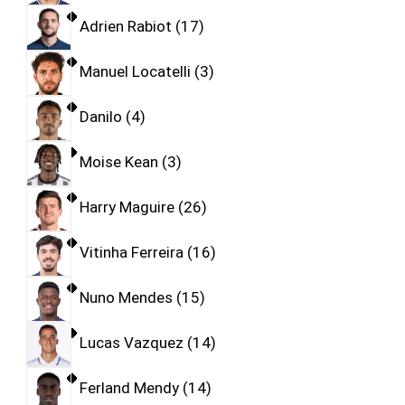
Adrien Rabiot
17
Manuel Locatelli
3
Danilo
4
Moise Kean
3
Harry Maguire
26
Vitinha Ferreira
16
Nuno Mendes
15
Lucas Vazquez
14
Ferland Mendy
14