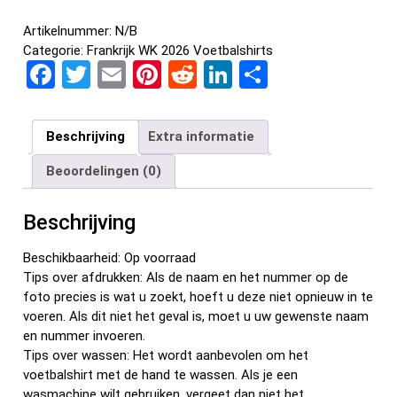
Artikelnummer:
N/B
Categorie:
Frankrijk WK 2026 Voetbalshirts
F
T
E
Pi
R
Li
D
a
wi
m
nt
e
n
el
ce
tt
ail
er
d
ke
e
Beschrijving
Extra informatie
b
er
es
di
dI
n
Beoordelingen (0)
o
t
t
n
o
Beschrijving
k
Beschikbaarheid: Op voorraad
Tips over afdrukken: Als de naam en het nummer op de
foto precies is wat u zoekt, hoeft u deze niet opnieuw in te
voeren. Als dit niet het geval is, moet u uw gewenste naam
en nummer invoeren.
Tips over wassen: Het wordt aanbevolen om het
voetbalshirt met de hand te wassen. Als je een
wasmachine wilt gebruiken, vergeet dan niet het