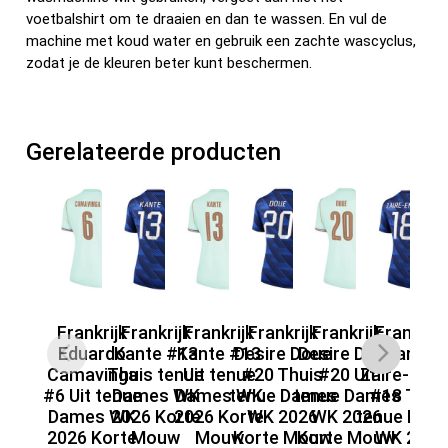
voetbalshirt om te draaien en dan te wassen. En vul de
machine met koud water en gebruik een zachte wascyclus,
zodat je de kleuren beter kunt beschermen.
Gerelateerde producten
Frankrijk
Frankrijk
Frankrijk
Frankrijk
Frankrijk
Frankrijk
F
Eduardo
Kante #13
Kante #13
Desire Doue
Desire Doue
Warren
Camavinga
Thuis tenue
Uit tenue
#20 Thuis
#20 Uit
Zaire-Eme
Up
#6 Uit tenue
Dames WK
Dames WK
tenue Dames
tenue Dames
#18 Thui
#
Dames WK
2026 Korte
2026 Korte
WK 2026
WK 2026
tenue Dam
te
2026 Korte
Mouw
Mouw
Korte Mouw
Korte Mouw
WK 2026