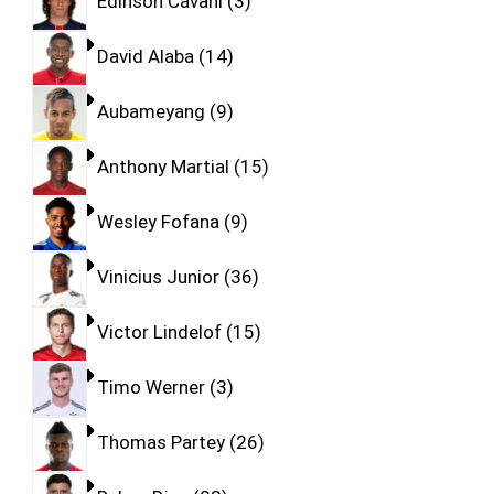
Edinson Cavani
3
David Alaba
14
Aubameyang
9
Anthony Martial
15
Wesley Fofana
9
Vinicius Junior
36
Victor Lindelof
15
Timo Werner
3
Thomas Partey
26