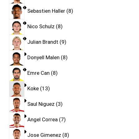
Sebastien Haller
8
Nico Schulz
8
Julian Brandt
9
Donyell Malen
8
Emre Can
8
Koke
13
Saul Niguez
3
Angel Correa
7
Jose Gimenez
8