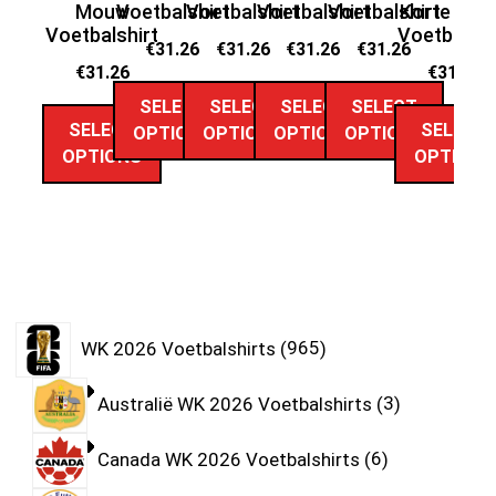
Mouw
Voetbalshirt
Voetbalshirt
Voetbalshirt
Voetbalshirt
Korte Mo
Ko
Voetbalshirt
Voetbalshi
Vo
€
31.26
€
31.26
€
31.26
€
31.26
€
31.26
€
31.26
SELECT
SELECT
SELECT
SELECT
SELECT
SELECT
OPTIONS
OPTIONS
OPTIONS
OPTIONS
OPTIONS
OPTIONS
WK 2026 Voetbalshirts
965
Australië WK 2026 Voetbalshirts
3
Canada WK 2026 Voetbalshirts
6