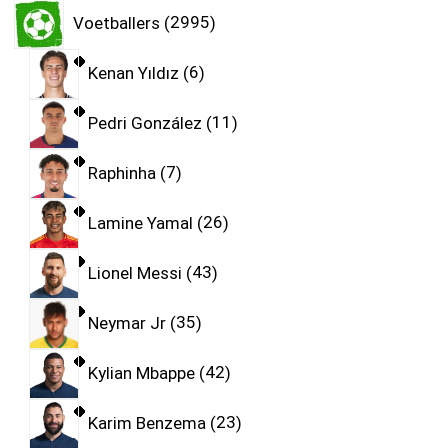
Voetballers
2995
Kenan Yıldız
6
Pedri González
11
Raphinha
7
Lamine Yamal
26
Lionel Messi
43
Neymar Jr
35
Kylian Mbappe
42
Karim Benzema
23