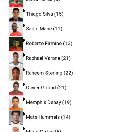
Thiago Silva
15
Sadio Mane
11
Roberto Firmino
13
Raphael Varane
21
Raheem Sterling
22
Olivier Giroud
21
Memphis Depay
19
Mats Hummels
14
Mario Gotze
6