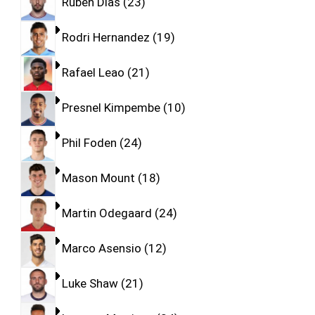
Ruben Dias
23
Rodri Hernandez
19
Rafael Leao
21
Presnel Kimpembe
10
Phil Foden
24
Mason Mount
18
Martin Odegaard
24
Marco Asensio
12
Luke Shaw
21