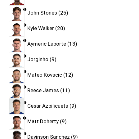
John Stones
25
Kyle Walker
20
Aymeric Laporte
13
Jorginho
9
Mateo Kovacic
12
Reece James
11
Cesar Azpilicueta
9
Matt Doherty
9
Davinson Sanchez
9