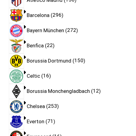
Barcelona
296
Bayern München
272
Benfica
22
Borussia Dortmund
150
Celtic
16
Borussia Monchengladbach
12
Chelsea
253
Everton
71