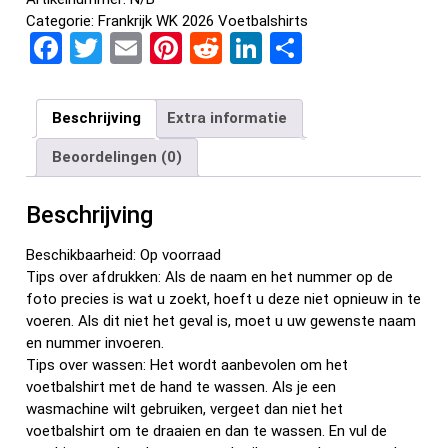
Categorie:
Frankrijk WK 2026 Voetbalshirts
F
T
E
Pi
R
Li
D
a
wi
m
nt
e
n
el
ce
tt
ail
er
d
ke
e
Beschrijving
Extra informatie
b
er
es
di
dI
n
Beoordelingen (0)
o
t
t
n
o
Beschrijving
k
Beschikbaarheid: Op voorraad
Tips over afdrukken: Als de naam en het nummer op de
foto precies is wat u zoekt, hoeft u deze niet opnieuw in te
voeren. Als dit niet het geval is, moet u uw gewenste naam
en nummer invoeren.
Tips over wassen: Het wordt aanbevolen om het
voetbalshirt met de hand te wassen. Als je een
wasmachine wilt gebruiken, vergeet dan niet het
voetbalshirt om te draaien en dan te wassen. En vul de