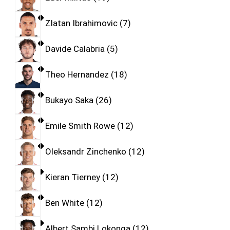
Zlatan Ibrahimovic
7
Davide Calabria
5
Theo Hernandez
18
Bukayo Saka
26
Emile Smith Rowe
12
Oleksandr Zinchenko
12
Kieran Tierney
12
Ben White
12
Albert Sambi Lokonga
12