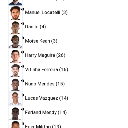
Manuel Locatelli
3
Danilo
4
Moise Kean
3
Harry Maguire
26
Vitinha Ferreira
16
Nuno Mendes
15
Lucas Vazquez
14
Ferland Mendy
14
Eder Militao
19