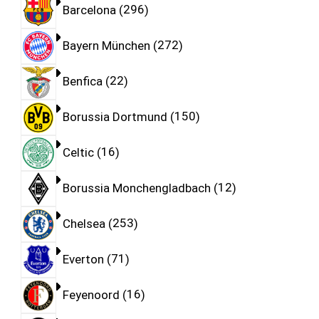
Barcelona
296
Bayern München
272
Benfica
22
Borussia Dortmund
150
Celtic
16
Borussia Monchengladbach
12
Chelsea
253
Everton
71
Feyenoord
16