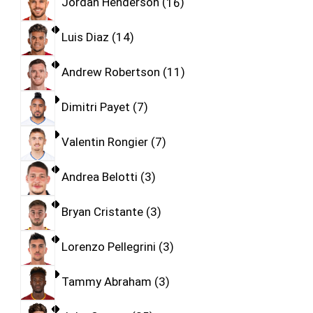
Jordan Henderson
16
Luis Diaz
14
Andrew Robertson
11
Dimitri Payet
7
Valentin Rongier
7
Andrea Belotti
3
Bryan Cristante
3
Lorenzo Pellegrini
3
Tammy Abraham
3