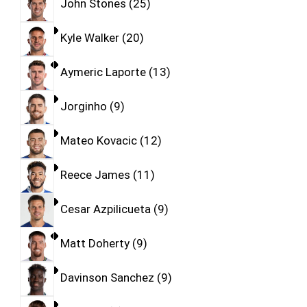
John Stones
25
Kyle Walker
20
Aymeric Laporte
13
Jorginho
9
Mateo Kovacic
12
Reece James
11
Cesar Azpilicueta
9
Matt Doherty
9
Davinson Sanchez
9