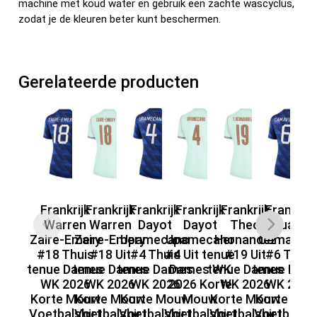
machine met koud water en gebruik een zachte wascyclus,
zodat je de kleuren beter kunt beschermen.
Gerelateerde producten
Frankrijk
Frankrijk
Frankrijk
Frankrijk
Frankrijk
Frankrijk
F
Warren
Warren
Dayot
Dayot
Theo
Eduardo
Zaire-Emery
Zaire-Emery
Upamecano
Upamecano
Hernandez
Camaving
C
#18 Thuis
#18 Uit
#4 Thuis
#4 Uit tenue
#19 Uit
#6 Thuis
#6
tenue Dames
tenue Dames
tenue Dames
Dames WK
tenue Dames
tenue Dam
D
WK 2026
WK 2026
WK 2026
2026 Korte
WK 2026
WK 2026
20
Korte Mouw
Korte Mouw
Korte Mouw
Mouw
Korte Mouw
Korte Mo
Voetbalshirt
Voetbalshirt
Voetbalshirt
Voetbalshirt
Voetbalshirt
Voetbalshi
Vo