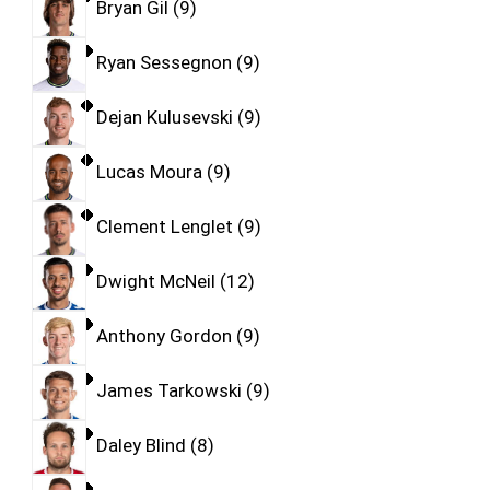
Bryan Gil
9
Ryan Sessegnon
9
Dejan Kulusevski
9
Lucas Moura
9
Clement Lenglet
9
Dwight McNeil
12
Anthony Gordon
9
James Tarkowski
9
Daley Blind
8