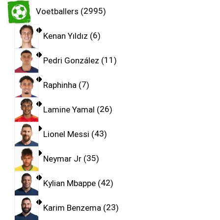
Voetballers
2995
Kenan Yıldız
6
Pedri González
11
Raphinha
7
Lamine Yamal
26
Lionel Messi
43
Neymar Jr
35
Kylian Mbappe
42
Karim Benzema
23