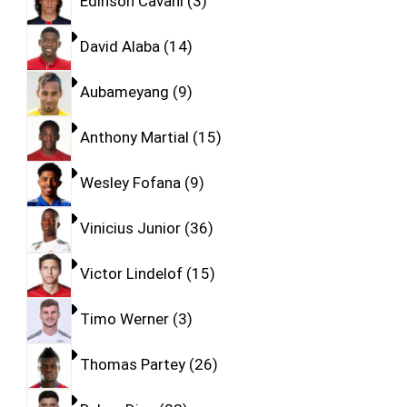
Edinson Cavani
3
David Alaba
14
Aubameyang
9
Anthony Martial
15
Wesley Fofana
9
Vinicius Junior
36
Victor Lindelof
15
Timo Werner
3
Thomas Partey
26