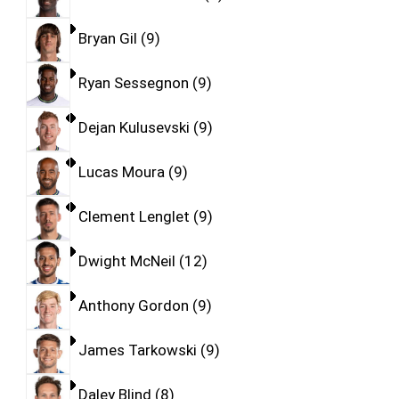
Bryan Gil
9
Ryan Sessegnon
9
Dejan Kulusevski
9
Lucas Moura
9
Clement Lenglet
9
Dwight McNeil
12
Anthony Gordon
9
James Tarkowski
9
Daley Blind
8