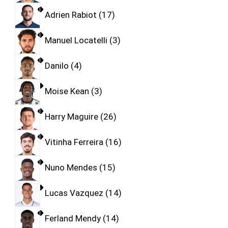
Adrien Rabiot
17
Manuel Locatelli
3
Danilo
4
Moise Kean
3
Harry Maguire
26
Vitinha Ferreira
16
Nuno Mendes
15
Lucas Vazquez
14
Ferland Mendy
14