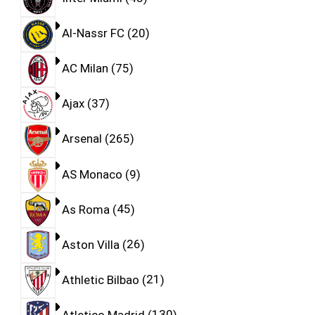
Al-Nassr FC
20
AC Milan
75
Ajax
37
Arsenal
265
AS Monaco
9
As Roma
45
Aston Villa
26
Athletic Bilbao
21
Atletico Madrid
130