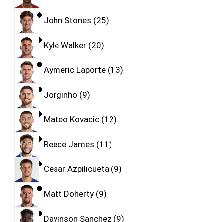
John Stones
25
Kyle Walker
20
Aymeric Laporte
13
Jorginho
9
Mateo Kovacic
12
Reece James
11
Cesar Azpilicueta
9
Matt Doherty
9
Davinson Sanchez
9