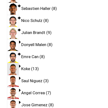
Sebastien Haller
8
Nico Schulz
8
Julian Brandt
9
Donyell Malen
8
Emre Can
8
Koke
13
Saul Niguez
3
Angel Correa
7
Jose Gimenez
8