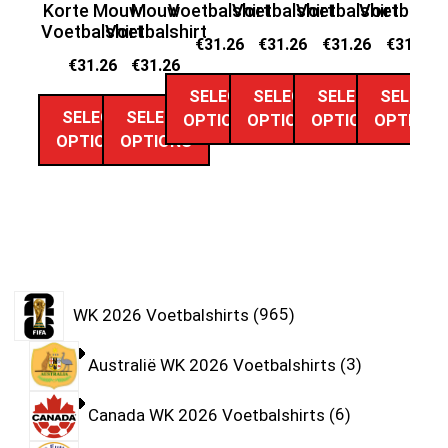
Korte Mouw
Mouw
Voetbalshirt
Voetbalshirt
Voetbalshirt
Voetbalshi
Ko
Voetbalshirt
Voetbalshirt
Vo
€
31.26
€
31.26
€
31.26
€
31.26
€
31.26
€
31.26
SELECT
SELECT
SELECT
SELECT
SELECT
SELECT
OPTIONS
OPTIONS
OPTIONS
OPTIONS
OPTIONS
OPTIONS
WK 2026 Voetbalshirts
965
Australië WK 2026 Voetbalshirts
3
Canada WK 2026 Voetbalshirts
6