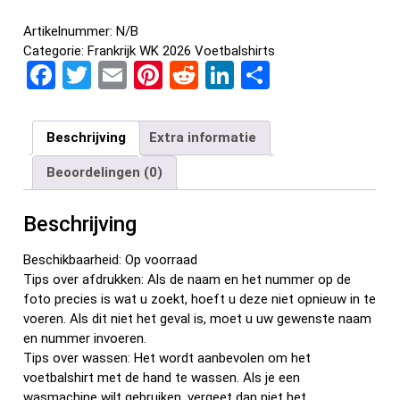
Artikelnummer:
N/B
Categorie:
Frankrijk WK 2026 Voetbalshirts
F
T
E
Pi
R
Li
D
a
wi
m
nt
e
n
el
ce
tt
ail
er
d
ke
e
Beschrijving
Extra informatie
b
er
es
di
dI
n
Beoordelingen (0)
o
t
t
n
o
Beschrijving
k
Beschikbaarheid: Op voorraad
Tips over afdrukken: Als de naam en het nummer op de
foto precies is wat u zoekt, hoeft u deze niet opnieuw in te
voeren. Als dit niet het geval is, moet u uw gewenste naam
en nummer invoeren.
Tips over wassen: Het wordt aanbevolen om het
voetbalshirt met de hand te wassen. Als je een
wasmachine wilt gebruiken, vergeet dan niet het