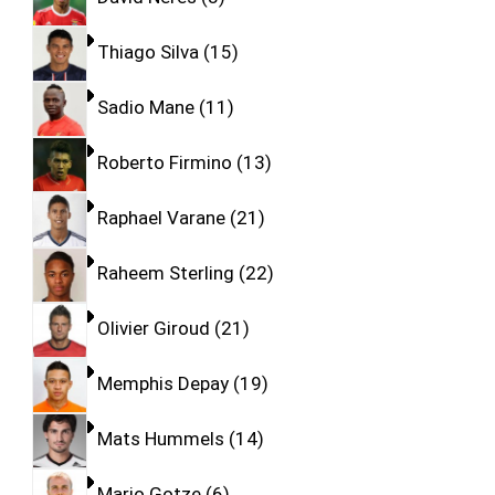
Thiago Silva
15
Sadio Mane
11
Roberto Firmino
13
Raphael Varane
21
Raheem Sterling
22
Olivier Giroud
21
Memphis Depay
19
Mats Hummels
14
Mario Gotze
6