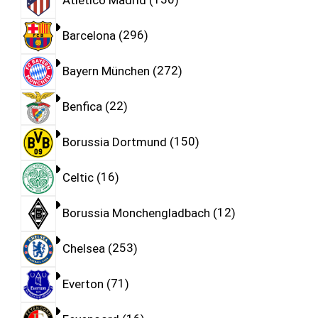
Barcelona
296
Bayern München
272
Benfica
22
Borussia Dortmund
150
Celtic
16
Borussia Monchengladbach
12
Chelsea
253
Everton
71