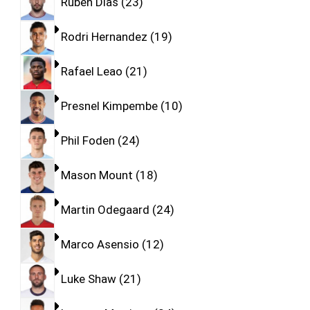
Ruben Dias
23
Rodri Hernandez
19
Rafael Leao
21
Presnel Kimpembe
10
Phil Foden
24
Mason Mount
18
Martin Odegaard
24
Marco Asensio
12
Luke Shaw
21