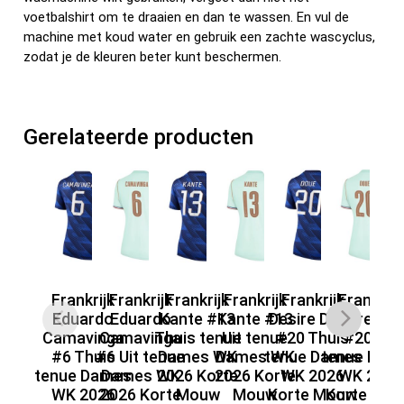
voetbalshirt om te draaien en dan te wassen. En vul de
machine met koud water en gebruik een zachte wascyclus,
zodat je de kleuren beter kunt beschermen.
Gerelateerde producten
Frankrijk
Frankrijk
Frankrijk
Frankrijk
Frankrijk
Frankrijk
F
Eduardo
Eduardo
Kante #13
Kante #13
Desire Doue
Desire Do
Camavinga
Camavinga
Thuis tenue
Uit tenue
#20 Thuis
#20 Uit
Za
#6 Thuis
#6 Uit tenue
Dames WK
Dames WK
tenue Dames
tenue Dam
tenue Dames
Dames WK
2026 Korte
2026 Korte
WK 2026
WK 2026
te
WK 2026
2026 Korte
Mouw
Mouw
Korte Mouw
Korte Mo