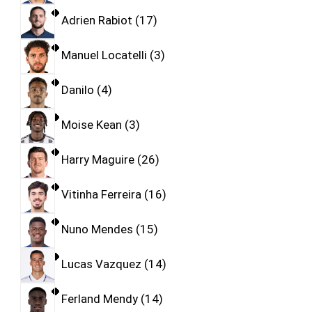
Adrien Rabiot
17
Manuel Locatelli
3
Danilo
4
Moise Kean
3
Harry Maguire
26
Vitinha Ferreira
16
Nuno Mendes
15
Lucas Vazquez
14
Ferland Mendy
14