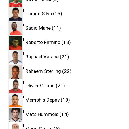
Thiago Silva
15
Sadio Mane
11
Roberto Firmino
13
Raphael Varane
21
Raheem Sterling
22
Olivier Giroud
21
Memphis Depay
19
Mats Hummels
14
Mario Gotze
6