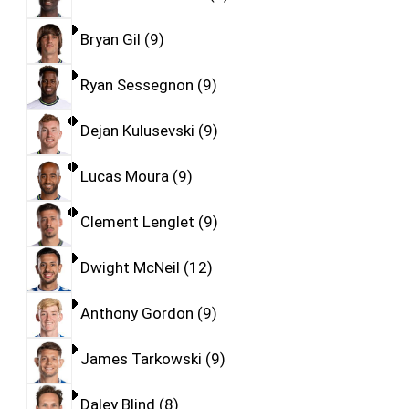
Bryan Gil
9
Ryan Sessegnon
9
Dejan Kulusevski
9
Lucas Moura
9
Clement Lenglet
9
Dwight McNeil
12
Anthony Gordon
9
James Tarkowski
9
Daley Blind
8