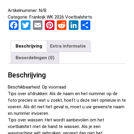
Artikelnummer:
N/B
Categorie:
Frankrijk WK 2026 Voetbalshirts
F
T
E
Pi
R
Li
D
a
wi
m
nt
e
n
el
ce
tt
ail
er
d
ke
e
Beschrijving
Extra informatie
b
er
es
di
dI
n
Beoordelingen (0)
o
t
t
n
o
Beschrijving
k
Beschikbaarheid: Op voorraad
Tips over afdrukken: Als de naam en het nummer op de
foto precies is wat u zoekt, hoeft u deze niet opnieuw in te
voeren. Als dit niet het geval is, moet u uw gewenste naam
en nummer invoeren.
Tips over wassen: Het wordt aanbevolen om het
voetbalshirt met de hand te wassen. Als je een
wasmachine wilt gebruiken, vergeet dan niet het