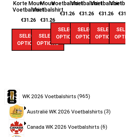
Korte Mouw
Mouw
Voetbalshirt
Voetbalshirt
Voetbalshirt
Voetbalshi
Ko
Voetbalshirt
Voetbalshirt
Vo
€
31.26
€
31.26
€
31.26
€
31.26
€
31.26
€
31.26
SELECT
SELECT
SELECT
SELECT
SELECT
SELECT
OPTIONS
OPTIONS
OPTIONS
OPTIONS
OPTIONS
OPTIONS
WK 2026 Voetbalshirts
965
Australië WK 2026 Voetbalshirts
3
Canada WK 2026 Voetbalshirts
6