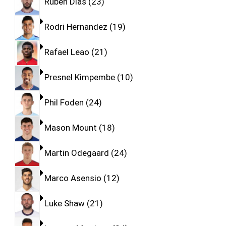
Ruben Dias
23
Rodri Hernandez
19
Rafael Leao
21
Presnel Kimpembe
10
Phil Foden
24
Mason Mount
18
Martin Odegaard
24
Marco Asensio
12
Luke Shaw
21