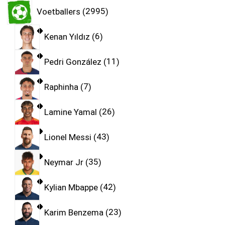
Voetballers
2995
Kenan Yıldız
6
Pedri González
11
Raphinha
7
Lamine Yamal
26
Lionel Messi
43
Neymar Jr
35
Kylian Mbappe
42
Karim Benzema
23