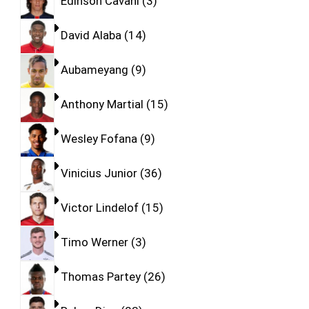
Edinson Cavani
3
David Alaba
14
Aubameyang
9
Anthony Martial
15
Wesley Fofana
9
Vinicius Junior
36
Victor Lindelof
15
Timo Werner
3
Thomas Partey
26