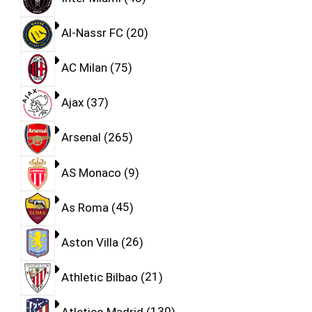
Al-Nassr FC
20
AC Milan
75
Ajax
37
Arsenal
265
AS Monaco
9
As Roma
45
Aston Villa
26
Athletic Bilbao
21
Atletico Madrid
130