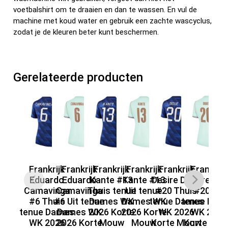
voetbalshirt om te draaien en dan te wassen. En vul de
machine met koud water en gebruik een zachte wascyclus,
zodat je de kleuren beter kunt beschermen.
Gerelateerde producten
Frankrijk
Frankrijk
Frankrijk
Frankrijk
Frankrijk
Frankrijk
F
Eduardo
Eduardo
Kante #13
Kante #13
Desire Doue
Desire Do
Camavinga
Camavinga
Thuis tenue
Uit tenue
#20 Thuis
#20 Uit
Za
#6 Thuis
#6 Uit tenue
Dames WK
Dames WK
tenue Dames
tenue Dam
#
tenue Dames
Dames WK
2026 Korte
2026 Korte
WK 2026
WK 2026
te
WK 2026
2026 Korte
Mouw
Mouw
Korte Mouw
Korte Mo