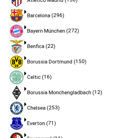
Barcelona
296
Bayern München
272
Benfica
22
Borussia Dortmund
150
Celtic
16
Borussia Monchengladbach
12
Chelsea
253
Everton
71