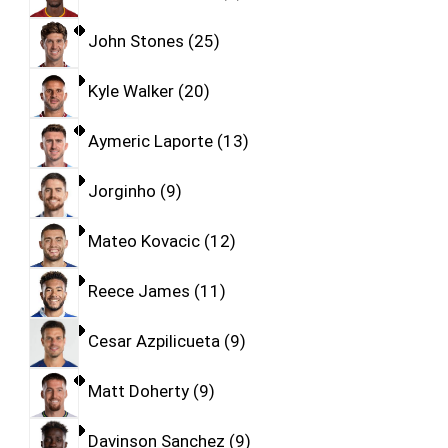
John Stones
25
Kyle Walker
20
Aymeric Laporte
13
Jorginho
9
Mateo Kovacic
12
Reece James
11
Cesar Azpilicueta
9
Matt Doherty
9
Davinson Sanchez
9