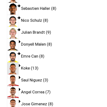
Sebastien Haller
8
Nico Schulz
8
Julian Brandt
9
Donyell Malen
8
Emre Can
8
Koke
13
Saul Niguez
3
Angel Correa
7
Jose Gimenez
8