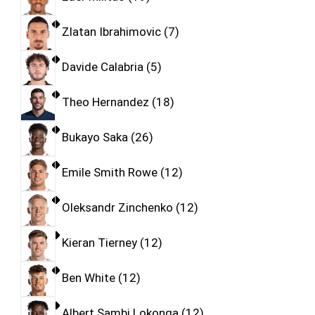
Zlatan Ibrahimovic
7
Davide Calabria
5
Theo Hernandez
18
Bukayo Saka
26
Emile Smith Rowe
12
Oleksandr Zinchenko
12
Kieran Tierney
12
Ben White
12
Albert Sambi Lokonga
12