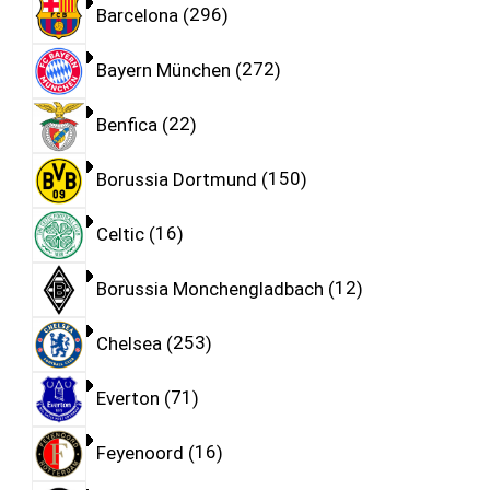
Barcelona
296
Bayern München
272
Benfica
22
Borussia Dortmund
150
Celtic
16
Borussia Monchengladbach
12
Chelsea
253
Everton
71
Feyenoord
16