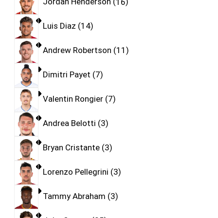
Jordan Henderson
16
Luis Diaz
14
Andrew Robertson
11
Dimitri Payet
7
Valentin Rongier
7
Andrea Belotti
3
Bryan Cristante
3
Lorenzo Pellegrini
3
Tammy Abraham
3