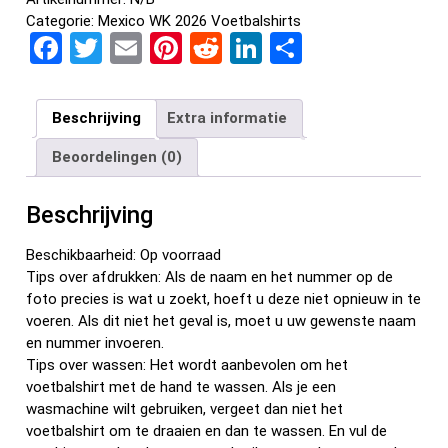
Categorie:
Mexico WK 2026 Voetbalshirts
F
T
E
Pi
R
Li
D
a
wi
m
nt
e
n
el
ce
tt
ail
er
d
ke
e
Beschrijving
Extra informatie
b
er
es
di
dI
n
Beoordelingen (0)
o
t
t
n
o
Beschrijving
k
Beschikbaarheid: Op voorraad
Tips over afdrukken: Als de naam en het nummer op de
foto precies is wat u zoekt, hoeft u deze niet opnieuw in te
voeren. Als dit niet het geval is, moet u uw gewenste naam
en nummer invoeren.
Tips over wassen: Het wordt aanbevolen om het
voetbalshirt met de hand te wassen. Als je een
wasmachine wilt gebruiken, vergeet dan niet het
voetbalshirt om te draaien en dan te wassen. En vul de