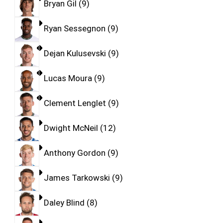
Bryan Gil
9
Ryan Sessegnon
9
Dejan Kulusevski
9
Lucas Moura
9
Clement Lenglet
9
Dwight McNeil
12
Anthony Gordon
9
James Tarkowski
9
Daley Blind
8