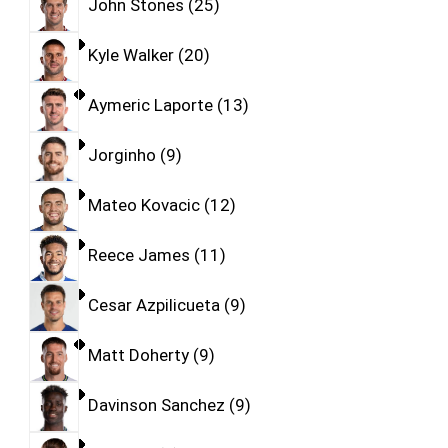
John Stones
25
Kyle Walker
20
Aymeric Laporte
13
Jorginho
9
Mateo Kovacic
12
Reece James
11
Cesar Azpilicueta
9
Matt Doherty
9
Davinson Sanchez
9