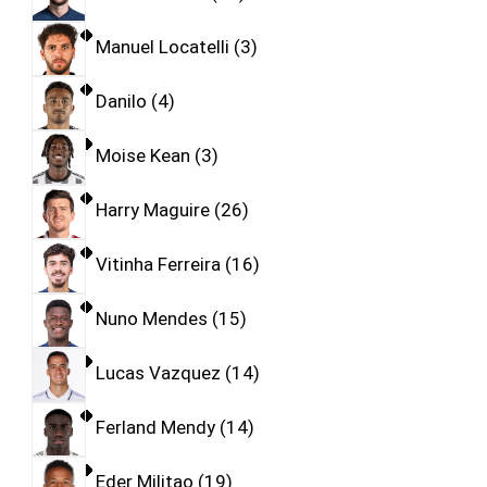
Manuel Locatelli
3
Danilo
4
Moise Kean
3
Harry Maguire
26
Vitinha Ferreira
16
Nuno Mendes
15
Lucas Vazquez
14
Ferland Mendy
14
Eder Militao
19