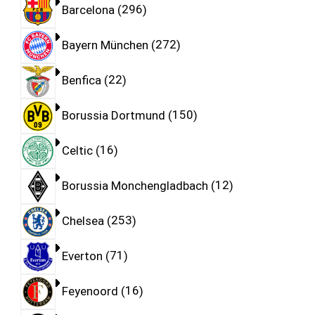
Barcelona
296
Bayern München
272
Benfica
22
Borussia Dortmund
150
Celtic
16
Borussia Monchengladbach
12
Chelsea
253
Everton
71
Feyenoord
16