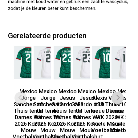
machine met koud water en gebruik een zachte wascyclus,
zodat je de kleuren beter kunt beschermen.
Gerelateerde producten
Mexico
Mexico
Mexico
Mexico
Mexico
Mexico
Jorge
Jorge
Jesus
Jesus
Alexis Vega
Alexis Ve
Sanchez #2
Sanchez #2
Gallardo #23
Gallardo #23
#10 Thuis
#10 Uit
A
Thuis tenue
Uit tenue
Thuis tenue
Uit tenue
tenue Dames
tenue Dam
#
Dames WK
Dames WK
Dames WK
Dames WK
WK 2026
WK 2026
te
2026 Korte
2026 Korte
2026 Korte
2026 Korte
Korte Mouw
Korte Mo
Mouw
Mouw
Mouw
Mouw
Voetbalshirt
Voetbalshi
Ko
Voetbalshirt
Voetbalshirt
Voetbalshirt
Voetbalshirt
Vo