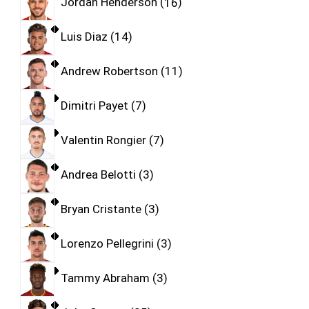
Jordan Henderson
16
Luis Diaz
14
Andrew Robertson
11
Dimitri Payet
7
Valentin Rongier
7
Andrea Belotti
3
Bryan Cristante
3
Lorenzo Pellegrini
3
Tammy Abraham
3