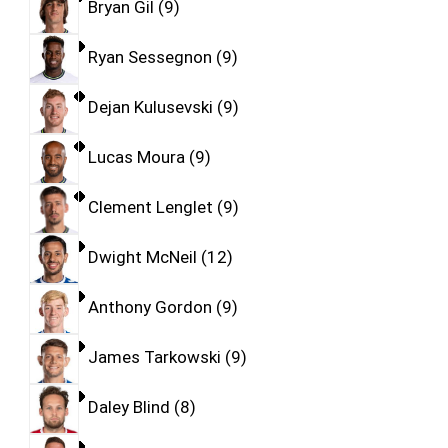
Bryan Gil
9
Ryan Sessegnon
9
Dejan Kulusevski
9
Lucas Moura
9
Clement Lenglet
9
Dwight McNeil
12
Anthony Gordon
9
James Tarkowski
9
Daley Blind
8