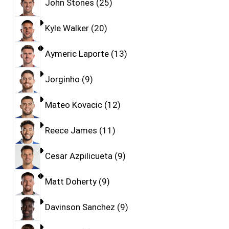
John Stones
25
Kyle Walker
20
Aymeric Laporte
13
Jorginho
9
Mateo Kovacic
12
Reece James
11
Cesar Azpilicueta
9
Matt Doherty
9
Davinson Sanchez
9