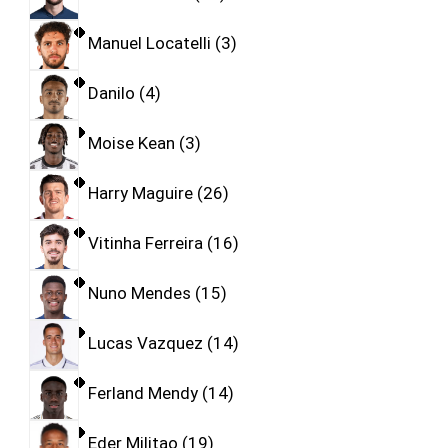
Manuel Locatelli
3
Danilo
4
Moise Kean
3
Harry Maguire
26
Vitinha Ferreira
16
Nuno Mendes
15
Lucas Vazquez
14
Ferland Mendy
14
Eder Militao
19