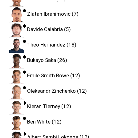
Zlatan Ibrahimovic
7
Davide Calabria
5
Theo Hernandez
18
Bukayo Saka
26
Emile Smith Rowe
12
Oleksandr Zinchenko
12
Kieran Tierney
12
Ben White
12
Albert Sambi Lokonga
12