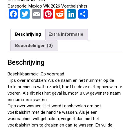
Categorie:
Mexico WK 2026 Voetbalshirts
F
T
E
Pi
R
Li
D
a
wi
m
nt
e
n
el
ce
tt
ail
er
d
ke
e
Beschrijving
Extra informatie
b
er
es
di
dI
n
Beoordelingen (0)
o
t
t
n
o
Beschrijving
k
Beschikbaarheid: Op voorraad
Tips over afdrukken: Als de naam en het nummer op de
foto precies is wat u zoekt, hoeft u deze niet opnieuw in te
voeren. Als dit niet het geval is, moet u uw gewenste naam
en nummer invoeren.
Tips over wassen: Het wordt aanbevolen om het
voetbalshirt met de hand te wassen. Als je een
wasmachine wilt gebruiken, vergeet dan niet het
voetbalshirt om te draaien en dan te wassen. En vul de