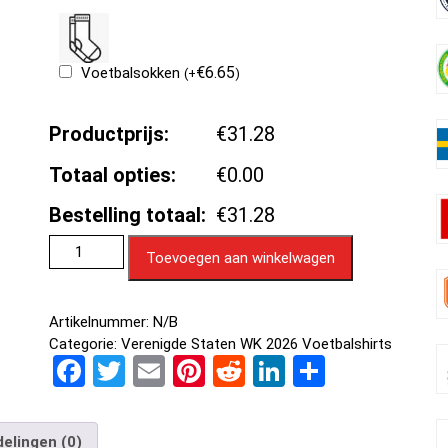
€
6.65
Voetbalsokken
(
+
)
Productprijs:
€31.28
Totaal opties:
€0.00
Bestelling totaal:
€31.28
Toevoegen aan winkelwagen
Artikelnummer:
N/B
Categorie:
Verenigde Staten WK 2026 Voetbalshirts
F
T
E
Pi
R
Li
D
a
wi
m
nt
e
n
el
ce
tt
ail
er
d
ke
e
elingen (0)