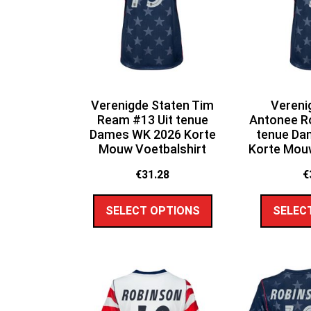
Verenigde Staten Tim
Vereni
Ream #13 Uit tenue
Antonee Ro
Dames WK 2026 Korte
tenue Da
Mouw Voetbalshirt
Korte Mouw
€
31.28
€
SELECT OPTIONS
SELEC