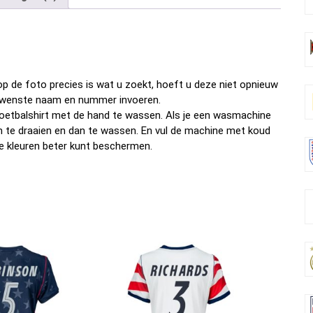
b
er
es
di
dI
n
o
t
t
n
o
k
p de foto precies is wat u zoekt, hoeft u deze niet opnieuw
w gewenste naam en nummer invoeren.
oetbalshirt met de hand te wassen. Als je een wasmachine
om te draaien en dan te wassen. En vul de machine met koud
e kleuren beter kunt beschermen.