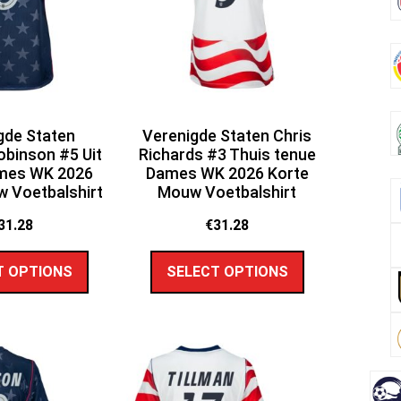
gde Staten
Verenigde Staten Chris
binson #5 Uit
Richards #3 Thuis tenue
mes WK 2026
Dames WK 2026 Korte
 Voetbalshirt
Mouw Voetbalshirt
31.28
€
31.28
T OPTIONS
SELECT OPTIONS