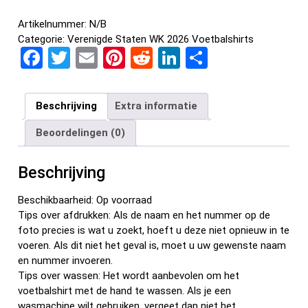
Artikelnummer:
N/B
Categorie:
Verenigde Staten WK 2026 Voetbalshirts
F
T
E
Pi
R
Li
D
a
wi
m
nt
e
n
el
ce
tt
ail
er
d
ke
e
Beschrijving
Extra informatie
b
er
es
di
dI
n
Beoordelingen (0)
o
t
t
n
o
Beschrijving
k
Beschikbaarheid: Op voorraad
Tips over afdrukken: Als de naam en het nummer op de
foto precies is wat u zoekt, hoeft u deze niet opnieuw in te
voeren. Als dit niet het geval is, moet u uw gewenste naam
en nummer invoeren.
Tips over wassen: Het wordt aanbevolen om het
voetbalshirt met de hand te wassen. Als je een
wasmachine wilt gebruiken, vergeet dan niet het