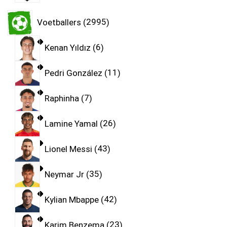
Voetballers
2995
Kenan Yıldız
6
Pedri González
11
Raphinha
7
Lamine Yamal
26
Lionel Messi
43
Neymar Jr
35
Kylian Mbappe
42
Karim Benzema
23