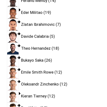
Ferland Mendy
14
Eder Militao
19
Zlatan Ibrahimovic
7
Davide Calabria
5
Theo Hernandez
18
Bukayo Saka
26
Emile Smith Rowe
12
Oleksandr Zinchenko
12
Kieran Tierney
12