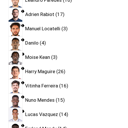
Leandro Paredes
10
Adrien Rabiot
17
Manuel Locatelli
3
Danilo
4
Moise Kean
3
Harry Maguire
26
Vitinha Ferreira
16
Nuno Mendes
15
Lucas Vazquez
14