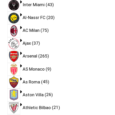
Inter Miami
43
Al-Nassr FC
20
AC Milan
75
Ajax
37
Arsenal
265
AS Monaco
9
As Roma
45
Aston Villa
26
Athletic Bilbao
21