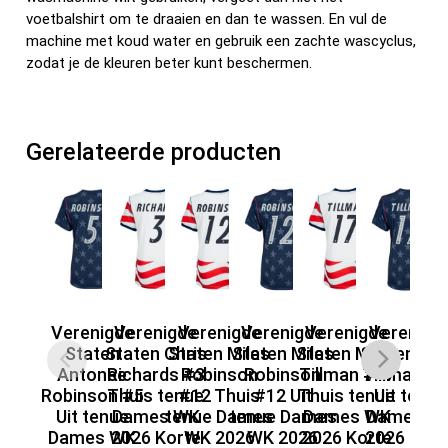
voetbalshirt om te draaien en dan te wassen. En vul de
machine met koud water en gebruik een zachte wascyclus,
zodat je de kleuren beter kunt beschermen.
Gerelateerde producten
Verenigde
Verenigde
Verenigde
Verenigde
Verenigde
Verenigd
V
Staten
Staten Chris
Staten Miles
Staten Miles
Staten Malik
Staten Mal
St
Antonee
Richards #3
Robinson
Robinson
Tillman #17
Tillman #
F
Robinson #5
Thuis tenue
#12 Thuis
#12 Uit
Thuis tenue
Uit tenue
#
Uit tenue
Dames WK
tenue Dames
tenue Dames
Dames WK
Dames W
te
Dames WK
2026 Korte
WK 2026
WK 2026
2026 Korte
2026 Kort