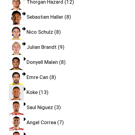
Thorgan Hazard
12
Sebastien Haller
8
Nico Schulz
8
Julian Brandt
9
Donyell Malen
8
Emre Can
8
Koke
13
Saul Niguez
3
Angel Correa
7