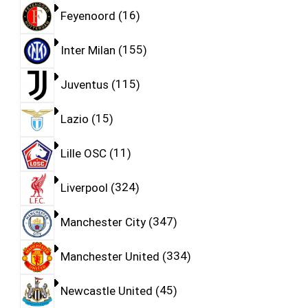
Feyenoord
16
Inter Milan
155
Juventus
115
Lazio
15
Lille OSC
11
Liverpool
324
Manchester City
347
Manchester United
334
Newcastle United
45