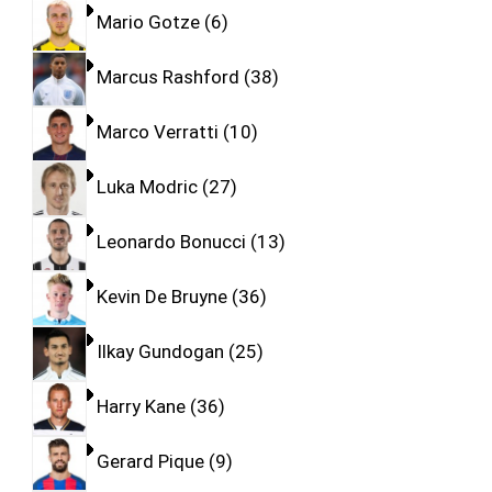
Mario Gotze
6
Marcus Rashford
38
Marco Verratti
10
Luka Modric
27
Leonardo Bonucci
13
Kevin De Bruyne
36
Ilkay Gundogan
25
Harry Kane
36
Gerard Pique
9