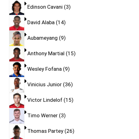
Edinson Cavani
3
David Alaba
14
Aubameyang
9
Anthony Martial
15
Wesley Fofana
9
Vinicius Junior
36
Victor Lindelof
15
Timo Werner
3
Thomas Partey
26