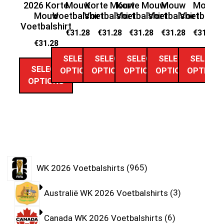
2026 Korte
Mouw
Korte Mouw
Korte Mouw
Mouw
Mouw
Ko
Mouw
Voetbalshirt
Voetbalshirt
Voetbalshirt
Voetbalshirt
Voetbalshi
Vo
Voetbalshirt
€
31.28
€
31.28
€
31.28
€
31.28
€
31.28
€
31.28
SELECT
SELECT
SELECT
SELECT
SELECT
SELECT
OPTIONS
OPTIONS
OPTIONS
OPTIONS
OPTIONS
OPTIONS
WK 2026 Voetbalshirts
965
Australië WK 2026 Voetbalshirts
3
Canada WK 2026 Voetbalshirts
6