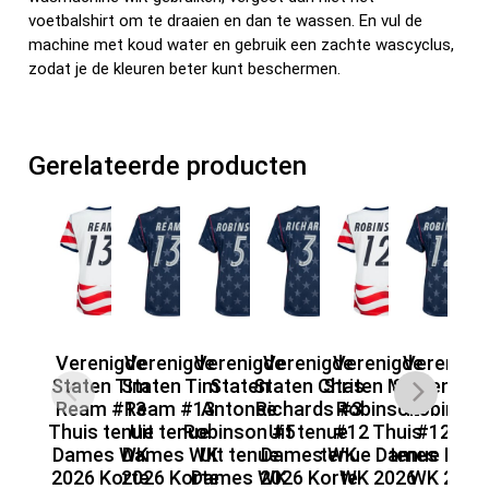
voetbalshirt om te draaien en dan te wassen. En vul de
machine met koud water en gebruik een zachte wascyclus,
zodat je de kleuren beter kunt beschermen.
Gerelateerde producten
Verenigde
Verenigde
Verenigde
Verenigde
Verenigde
Verenigd
V
Staten Tim
Staten Tim
Staten
Staten Chris
Staten Miles
Staten Mil
St
Ream #13
Ream #13
Antonee
Richards #3
Robinson
Robinso
Ti
Thuis tenue
Uit tenue
Robinson #5
Uit tenue
#12 Thuis
#12 Uit
Th
Dames WK
Dames WK
Uit tenue
Dames WK
tenue Dames
tenue Dam
D
2026 Korte
2026 Korte
Dames WK
2026 Korte
WK 2026
WK 2026
20