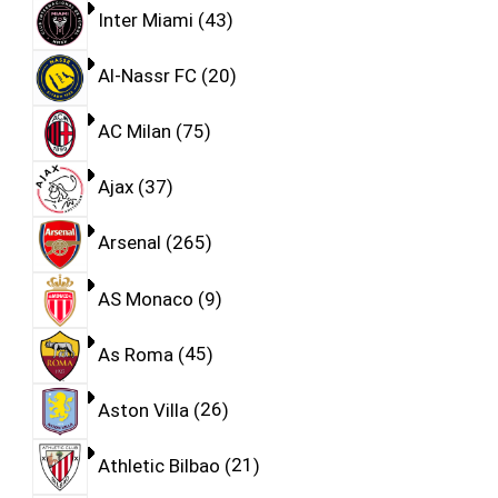
Inter Miami
43
Al-Nassr FC
20
AC Milan
75
Ajax
37
Arsenal
265
AS Monaco
9
As Roma
45
Aston Villa
26
Athletic Bilbao
21