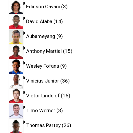
Edinson Cavani
3
David Alaba
14
Aubameyang
9
Anthony Martial
15
Wesley Fofana
9
Vinicius Junior
36
Victor Lindelof
15
Timo Werner
3
Thomas Partey
26