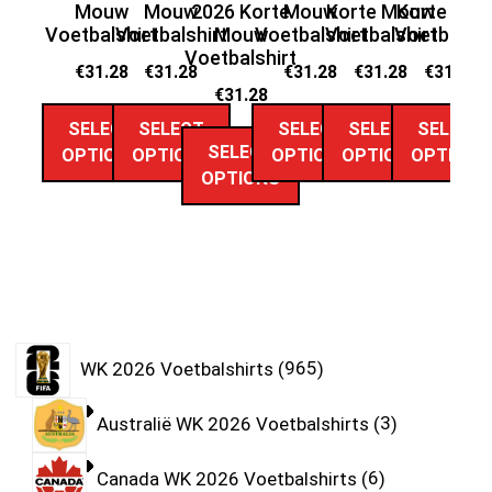
Mouw
Mouw
2026 Korte
Mouw
Korte Mouw
Korte Mo
Voetbalshirt
Voetbalshirt
Mouw
Voetbalshirt
Voetbalshirt
Voetbalshi
Vo
Voetbalshirt
€
31.28
€
31.28
€
31.28
€
31.28
€
31.28
€
31.28
SELECT
SELECT
SELECT
SELECT
SELECT
SELECT
OPTIONS
OPTIONS
OPTIONS
OPTIONS
OPTIONS
OPTIONS
WK 2026 Voetbalshirts
965
Australië WK 2026 Voetbalshirts
3
Canada WK 2026 Voetbalshirts
6