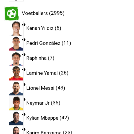
Voetballers
2995
Kenan Yıldız
6
Pedri González
11
Raphinha
7
Lamine Yamal
26
Lionel Messi
43
Neymar Jr
35
Kylian Mbappe
42
Karim Benzema
23