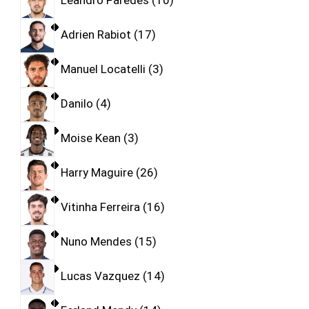
Leandro Paredes
10
Adrien Rabiot
17
Manuel Locatelli
3
Danilo
4
Moise Kean
3
Harry Maguire
26
Vitinha Ferreira
16
Nuno Mendes
15
Lucas Vazquez
14