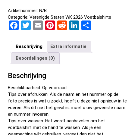
Artikelnummer:
N/B
Categorie:
Verenigde Staten WK 2026 Voetbalshirts
F
T
E
Pi
R
Li
D
a
wi
m
nt
e
n
el
ce
tt
ail
er
d
ke
e
Beschrijving
Extra informatie
b
er
es
di
dI
n
Beoordelingen (0)
o
t
t
n
o
Beschrijving
k
Beschikbaarheid: Op voorraad
Tips over afdrukken: Als de naam en het nummer op de
foto precies is wat u zoekt, hoeft u deze niet opnieuw in te
voeren. Als dit niet het geval is, moet u uw gewenste naam
en nummer invoeren.
Tips over wassen: Het wordt aanbevolen om het
voetbalshirt met de hand te wassen. Als je een
wasmachine wilt gebruiken, vergeet dan niet het