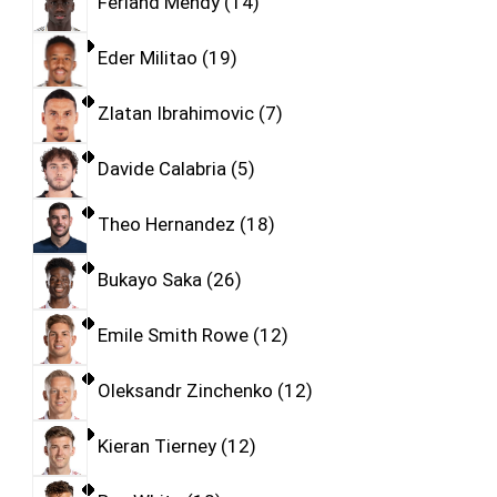
Ferland Mendy
14
Eder Militao
19
Zlatan Ibrahimovic
7
Davide Calabria
5
Theo Hernandez
18
Bukayo Saka
26
Emile Smith Rowe
12
Oleksandr Zinchenko
12
Kieran Tierney
12