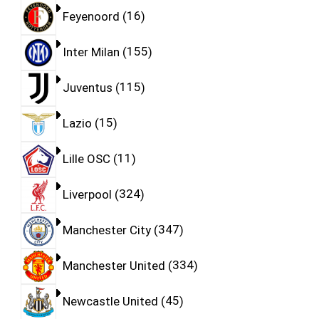
Feyenoord
16
Inter Milan
155
Juventus
115
Lazio
15
Lille OSC
11
Liverpool
324
Manchester City
347
Manchester United
334
Newcastle United
45