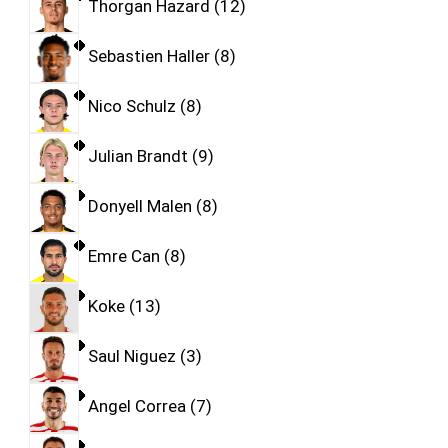
Thorgan Hazard
12
Sebastien Haller
8
Nico Schulz
8
Julian Brandt
9
Donyell Malen
8
Emre Can
8
Koke
13
Saul Niguez
3
Angel Correa
7