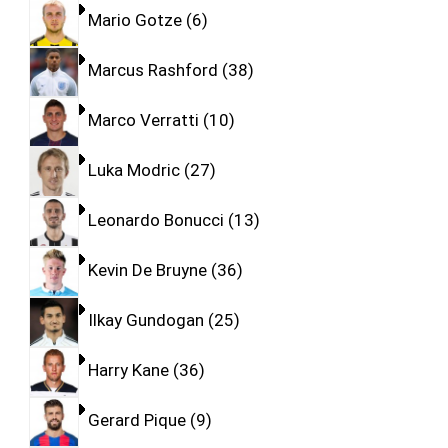
Mario Gotze
6
Marcus Rashford
38
Marco Verratti
10
Luka Modric
27
Leonardo Bonucci
13
Kevin De Bruyne
36
Ilkay Gundogan
25
Harry Kane
36
Gerard Pique
9