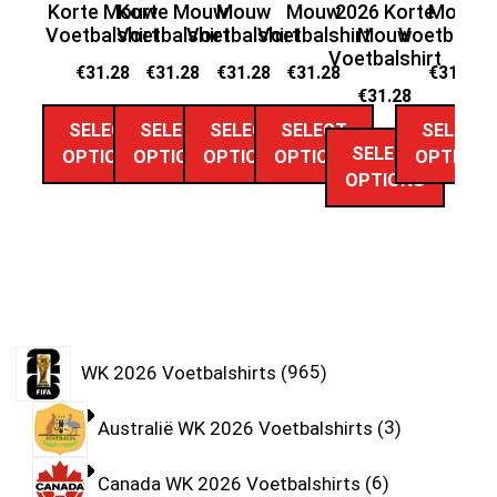
Korte Mouw
Korte Mouw
Mouw
Mouw
2026 Korte
Mouw
Ko
Voetbalshirt
Voetbalshirt
Voetbalshirt
Voetbalshirt
Mouw
Voetbalshi
Vo
Voetbalshirt
€
31.28
€
31.28
€
31.28
€
31.28
€
31.28
€
31.28
SELECT
SELECT
SELECT
SELECT
SELECT
SELECT
OPTIONS
OPTIONS
OPTIONS
OPTIONS
OPTIONS
OPTIONS
WK 2026 Voetbalshirts
965
Australië WK 2026 Voetbalshirts
3
Canada WK 2026 Voetbalshirts
6