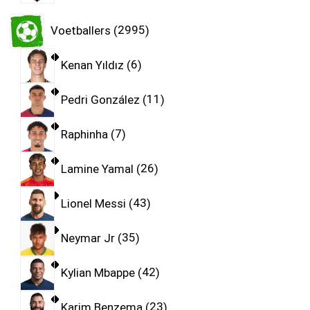
Voetballers
2995
Kenan Yıldız
6
Pedri González
11
Raphinha
7
Lamine Yamal
26
Lionel Messi
43
Neymar Jr
35
Kylian Mbappe
42
Karim Benzema
23