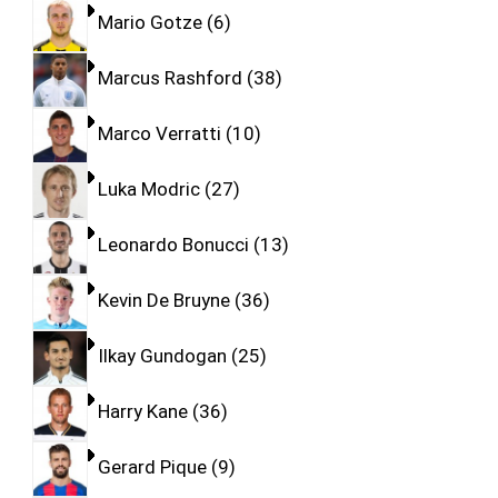
Mario Gotze
6
Marcus Rashford
38
Marco Verratti
10
Luka Modric
27
Leonardo Bonucci
13
Kevin De Bruyne
36
Ilkay Gundogan
25
Harry Kane
36
Gerard Pique
9