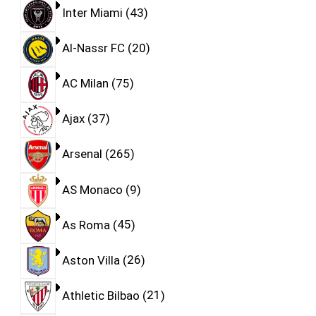
Inter Miami
43
Al-Nassr FC
20
AC Milan
75
Ajax
37
Arsenal
265
AS Monaco
9
As Roma
45
Aston Villa
26
Athletic Bilbao
21