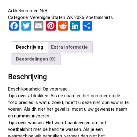
Artikelnummer:
N/B
Categorie:
Verenigde Staten WK 2026 Voetbalshirts
F
T
E
Pi
R
Li
D
a
wi
m
nt
e
n
el
ce
tt
ail
er
d
ke
e
Beschrijving
Extra informatie
b
er
es
di
dI
n
Beoordelingen (0)
o
t
t
n
o
Beschrijving
k
Beschikbaarheid: Op voorraad
Tips over afdrukken: Als de naam en het nummer op de
foto precies is wat u zoekt, hoeft u deze niet opnieuw in te
voeren. Als dit niet het geval is, moet u uw gewenste naam
en nummer invoeren.
Tips over wassen: Het wordt aanbevolen om het
voetbalshirt met de hand te wassen. Als je een
wasmachine wilt gebruiken, vergeet dan niet het