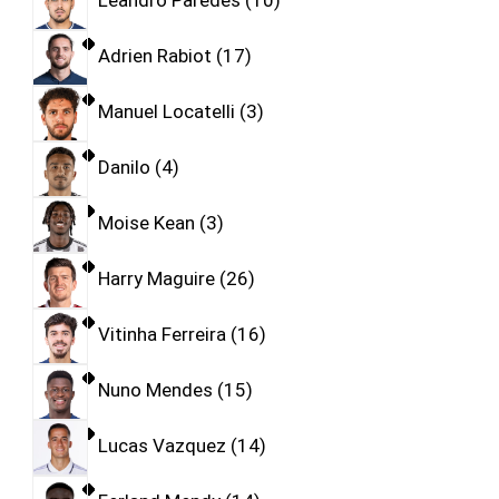
Leandro Paredes
10
Adrien Rabiot
17
Manuel Locatelli
3
Danilo
4
Moise Kean
3
Harry Maguire
26
Vitinha Ferreira
16
Nuno Mendes
15
Lucas Vazquez
14