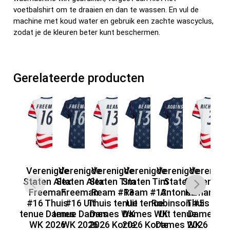
voetbalshirt om te draaien en dan te wassen. En vul de
machine met koud water en gebruik een zachte wascyclus,
zodat je de kleuren beter kunt beschermen.
Gerelateerde producten
Verenigde
Verenigde
Verenigde
Verenigde
Verenigde
Verenigd
V
Staten Alex
Staten Alex
Staten Tim
Staten Tim
Staten
Staten Chr
St
Freeman
Freeman
Ream #13
Ream #13
Antonee
Richards 
R
#16 Thuis
#16 Uit
Thuis tenue
Uit tenue
Robinson #5
Thuis ten
#
tenue Dames
tenue Dames
Dames WK
Dames WK
Uit tenue
Dames W
te
WK 2026
WK 2026
2026 Korte
2026 Korte
Dames WK
2026 Kort