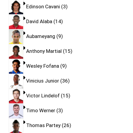
Edinson Cavani
3
David Alaba
14
Aubameyang
9
Anthony Martial
15
Wesley Fofana
9
Vinicius Junior
36
Victor Lindelof
15
Timo Werner
3
Thomas Partey
26