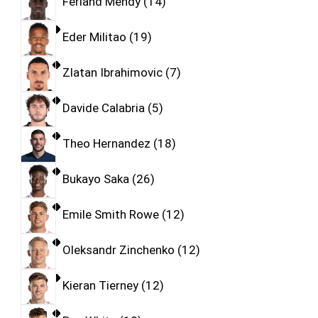
Ferland Mendy
14
Eder Militao
19
Zlatan Ibrahimovic
7
Davide Calabria
5
Theo Hernandez
18
Bukayo Saka
26
Emile Smith Rowe
12
Oleksandr Zinchenko
12
Kieran Tierney
12