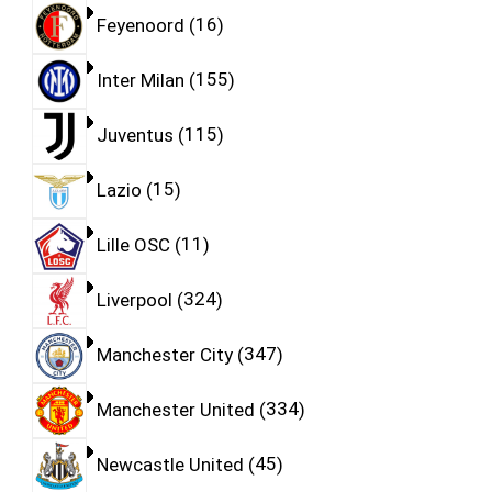
Feyenoord
16
Inter Milan
155
Juventus
115
Lazio
15
Lille OSC
11
Liverpool
324
Manchester City
347
Manchester United
334
Newcastle United
45