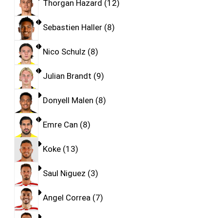
Thorgan Hazard
12
Sebastien Haller
8
Nico Schulz
8
Julian Brandt
9
Donyell Malen
8
Emre Can
8
Koke
13
Saul Niguez
3
Angel Correa
7