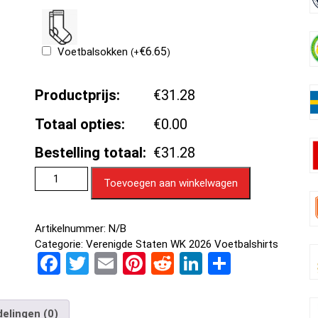
€
6.65
Voetbalsokken
(
+
)
Productprijs:
€31.28
Totaal opties:
€0.00
Bestelling totaal:
€31.28
Toevoegen aan winkelwagen
Artikelnummer:
N/B
Categorie:
Verenigde Staten WK 2026 Voetbalshirts
F
T
E
Pi
R
Li
D
a
wi
m
nt
e
n
el
ce
tt
ail
er
d
ke
e
elingen (0)