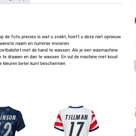
b
er
es
di
dI
n
o
t
t
n
o
k
p de foto precies is wat u zoekt, hoeft u deze niet opnieuw
w gewenste naam en nummer invoeren.
oetbalshirt met de hand te wassen. Als je een wasmachine
om te draaien en dan te wassen. En vul de machine met koud
e kleuren beter kunt beschermen.