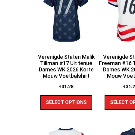
Verenigde Staten Malik
Verenigde St
Tillman #17 Uit tenue
Freeman #16 T
Dames WK 2026 Korte
Dames WK 20
Mouw Voetbalshirt
Mouw Voetb
€
31.28
€
31.
SELECT OPTIONS
SELECT O