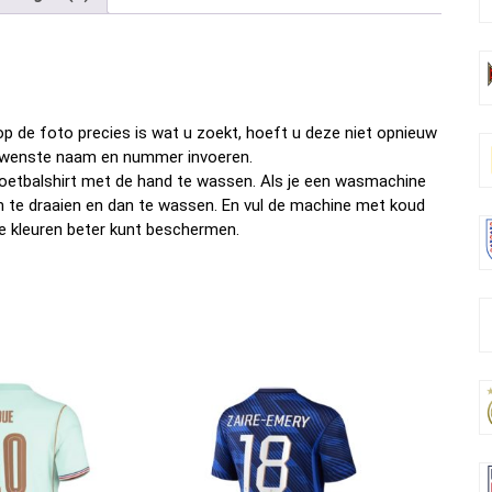
b
er
es
di
dI
n
o
t
t
n
o
k
p de foto precies is wat u zoekt, hoeft u deze niet opnieuw
w gewenste naam en nummer invoeren.
oetbalshirt met de hand te wassen. Als je een wasmachine
om te draaien en dan te wassen. En vul de machine met koud
e kleuren beter kunt beschermen.