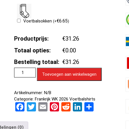
€
6.65
Voetbalsokken
(
+
)
Productprijs:
€31.26
Totaal opties:
€0.00
Bestelling totaal:
€31.26
Toevoegen aan winkelwagen
Artikelnummer:
N/B
Categorie:
Frankrijk WK 2026 Voetbalshirts
F
T
E
Pi
R
Li
D
a
wi
m
nt
e
n
el
ce
tt
ail
er
d
ke
e
elingen (0)