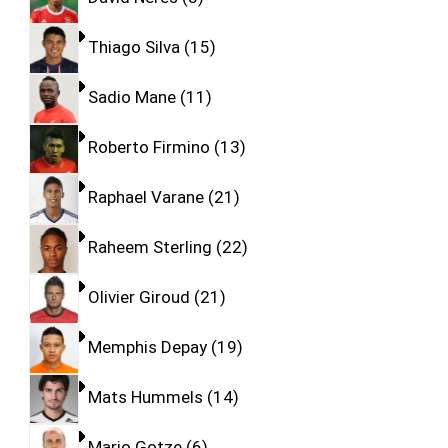
Thiago Silva
15
Sadio Mane
11
Roberto Firmino
13
Raphael Varane
21
Raheem Sterling
22
Olivier Giroud
21
Memphis Depay
19
Mats Hummels
14
Mario Gotze
6