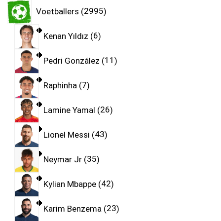
Voetballers
2995
Kenan Yıldız
6
Pedri González
11
Raphinha
7
Lamine Yamal
26
Lionel Messi
43
Neymar Jr
35
Kylian Mbappe
42
Karim Benzema
23