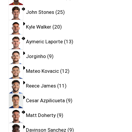
John Stones
25
Kyle Walker
20
Aymeric Laporte
13
Jorginho
9
Mateo Kovacic
12
Reece James
11
Cesar Azpilicueta
9
Matt Doherty
9
Davinson Sanchez
9