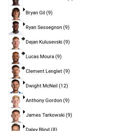
Bryan Gil
9
Ryan Sessegnon
9
Dejan Kulusevski
9
Lucas Moura
9
Clement Lenglet
9
Dwight McNeil
12
Anthony Gordon
9
James Tarkowski
9
Daley Blind
8