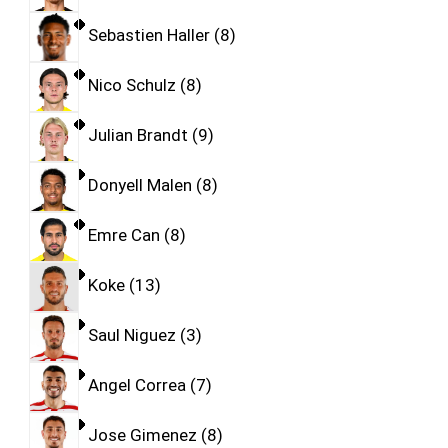
Sebastien Haller
8
Nico Schulz
8
Julian Brandt
9
Donyell Malen
8
Emre Can
8
Koke
13
Saul Niguez
3
Angel Correa
7
Jose Gimenez
8