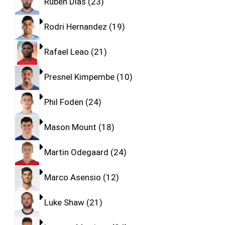
Ruben Dias
23
Rodri Hernandez
19
Rafael Leao
21
Presnel Kimpembe
10
Phil Foden
24
Mason Mount
18
Martin Odegaard
24
Marco Asensio
12
Luke Shaw
21