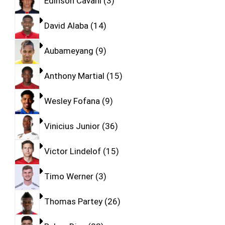
Edinson Cavani
3
David Alaba
14
Aubameyang
9
Anthony Martial
15
Wesley Fofana
9
Vinicius Junior
36
Victor Lindelof
15
Timo Werner
3
Thomas Partey
26