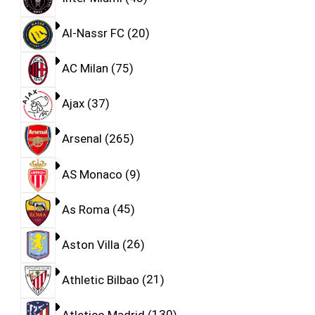
Al-Nassr FC
20
AC Milan
75
Ajax
37
Arsenal
265
AS Monaco
9
As Roma
45
Aston Villa
26
Athletic Bilbao
21
Atletico Madrid
130