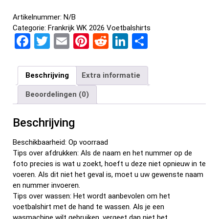
Artikelnummer:
N/B
Categorie:
Frankrijk WK 2026 Voetbalshirts
F
T
E
Pi
R
Li
D
a
wi
m
nt
e
n
el
ce
tt
ail
er
d
ke
e
Beschrijving
Extra informatie
b
er
es
di
dI
n
Beoordelingen (0)
o
t
t
n
o
Beschrijving
k
Beschikbaarheid: Op voorraad
Tips over afdrukken: Als de naam en het nummer op de
foto precies is wat u zoekt, hoeft u deze niet opnieuw in te
voeren. Als dit niet het geval is, moet u uw gewenste naam
en nummer invoeren.
Tips over wassen: Het wordt aanbevolen om het
voetbalshirt met de hand te wassen. Als je een
wasmachine wilt gebruiken, vergeet dan niet het