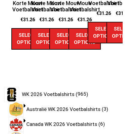
Korte Mouw
Korte Mouw
Korte Mouw
Mouw
Voetbalshirt
Voetbalshi
Vo
Voetbalshirt
Voetbalshirt
Voetbalshirt
Voetbalshirt
€
31.26
€
31.26
€
31.26
€
31.26
€
31.26
€
31.26
SELECT
SELECT
SELECT
SELECT
SELECT
SELECT
OPTIONS
OPTIONS
OPTIONS
OPTIONS
OPTIONS
OPTIONS
WK 2026 Voetbalshirts
965
Australië WK 2026 Voetbalshirts
3
Canada WK 2026 Voetbalshirts
6