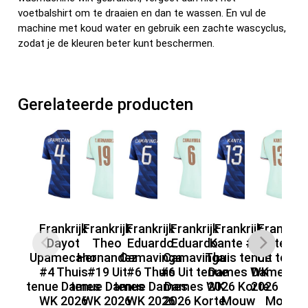
voetbalshirt om te draaien en dan te wassen. En vul de
machine met koud water en gebruik een zachte wascyclus,
zodat je de kleuren beter kunt beschermen.
Gerelateerde producten
Frankrijk
Frankrijk
Frankrijk
Frankrijk
Frankrijk
Frankrijk
F
Dayot
Theo
Eduardo
Eduardo
Kante #13
Kante #1
De
Upamecano
Hernandez
Camavinga
Camavinga
Thuis tenue
Uit tenue
#
#4 Thuis
#19 Uit
#6 Thuis
#6 Uit tenue
Dames WK
Dames W
te
tenue Dames
tenue Dames
tenue Dames
Dames WK
2026 Korte
2026 Kort
WK 2026
WK 2026
WK 2026
2026 Korte
Mouw
Mouw
Ko