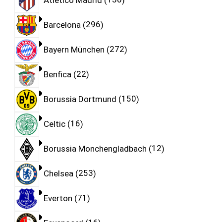
Barcelona
296
Bayern München
272
Benfica
22
Borussia Dortmund
150
Celtic
16
Borussia Monchengladbach
12
Chelsea
253
Everton
71