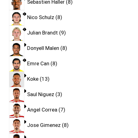
Sebastien Haller
8
Nico Schulz
8
Julian Brandt
9
Donyell Malen
8
Emre Can
8
Koke
13
Saul Niguez
3
Angel Correa
7
Jose Gimenez
8