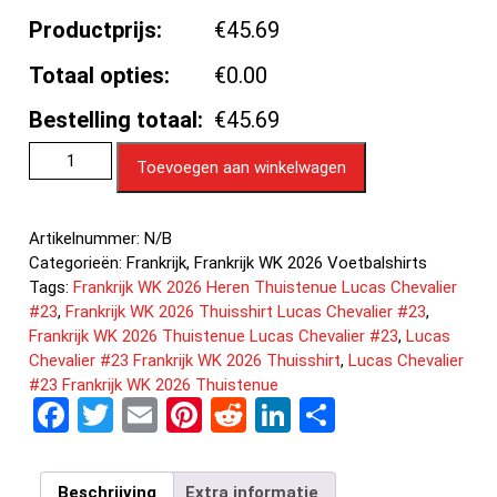
Productprijs:
€45.69
Totaal opties:
€0.00
Bestelling totaal:
€45.69
Toevoegen aan winkelwagen
Artikelnummer:
N/B
Categorieën:
Frankrijk
,
Frankrijk WK 2026 Voetbalshirts
Tags:
Frankrijk WK 2026 Heren Thuistenue Lucas Chevalier
#23
,
Frankrijk WK 2026 Thuisshirt Lucas Chevalier #23
,
Frankrijk WK 2026 Thuistenue Lucas Chevalier #23
,
Lucas
Chevalier #23 Frankrijk WK 2026 Thuisshirt
,
Lucas Chevalier
#23 Frankrijk WK 2026 Thuistenue
F
T
E
Pi
R
Li
D
a
wi
m
nt
e
n
el
ce
tt
ail
er
d
ke
e
Beschrijving
Extra informatie