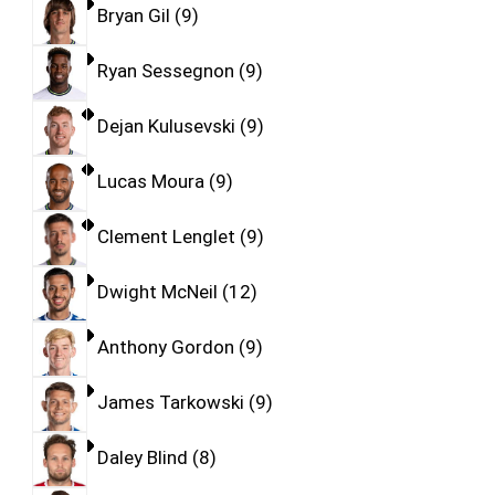
Bryan Gil
9
Ryan Sessegnon
9
Dejan Kulusevski
9
Lucas Moura
9
Clement Lenglet
9
Dwight McNeil
12
Anthony Gordon
9
James Tarkowski
9
Daley Blind
8