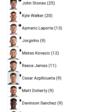
John Stones
25
Kyle Walker
20
Aymeric Laporte
13
Jorginho
9
Mateo Kovacic
12
Reece James
11
Cesar Azpilicueta
9
Matt Doherty
9
Davinson Sanchez
9