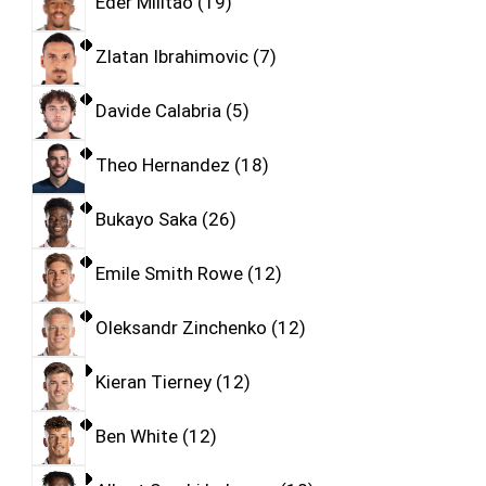
Eder Militao
19
Zlatan Ibrahimovic
7
Davide Calabria
5
Theo Hernandez
18
Bukayo Saka
26
Emile Smith Rowe
12
Oleksandr Zinchenko
12
Kieran Tierney
12
Ben White
12