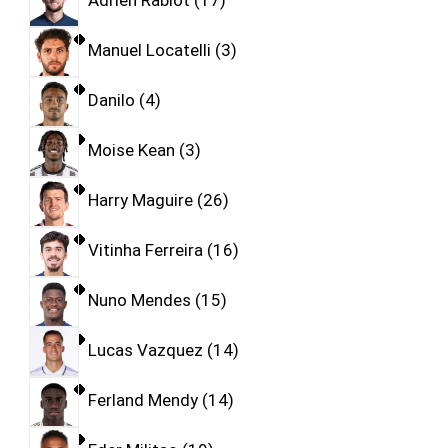
Adrien Rabiot
17
Manuel Locatelli
3
Danilo
4
Moise Kean
3
Harry Maguire
26
Vitinha Ferreira
16
Nuno Mendes
15
Lucas Vazquez
14
Ferland Mendy
14