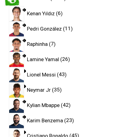
Kenan Yıldız
6
Pedri González
11
Raphinha
7
Lamine Yamal
26
Lionel Messi
43
Neymar Jr
35
Kylian Mbappe
42
Karim Benzema
23
Cristiano Ronaldo
45