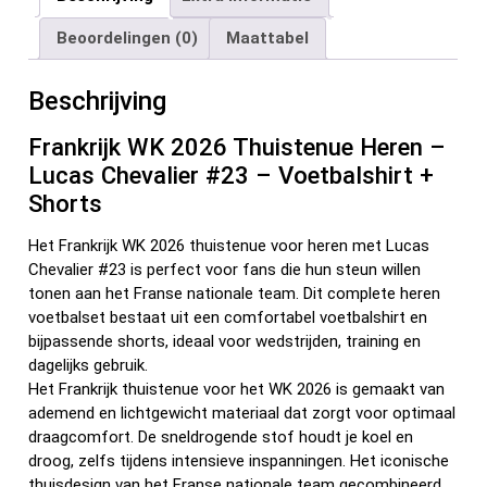
b
er
es
di
dI
n
Beoordelingen (0)
Maattabel
o
t
t
n
o
Beschrijving
k
Frankrijk WK 2026 Thuistenue Heren –
Lucas Chevalier #23 – Voetbalshirt +
Shorts
Het Frankrijk WK 2026 thuistenue voor heren met Lucas
Chevalier #23 is perfect voor fans die hun steun willen
tonen aan het Franse nationale team. Dit complete heren
voetbalset bestaat uit een comfortabel voetbalshirt en
bijpassende shorts, ideaal voor wedstrijden, training en
dagelijks gebruik.
Het Frankrijk thuistenue voor het WK 2026 is gemaakt van
ademend en lichtgewicht materiaal dat zorgt voor optimaal
draagcomfort. De sneldrogende stof houdt je koel en
droog, zelfs tijdens intensieve inspanningen. Het iconische
thuisdesign van het Franse nationale team gecombineerd