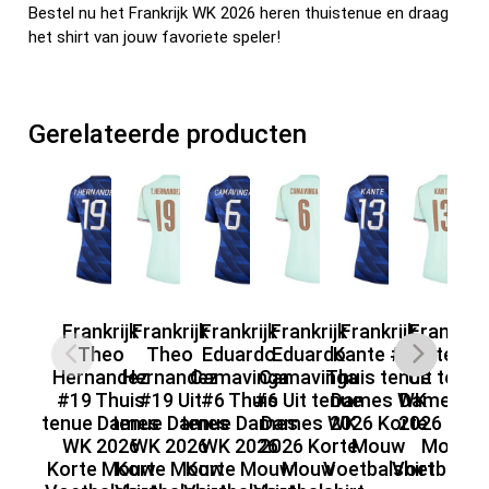
Bestel nu het Frankrijk WK 2026 heren thuistenue en draag
het shirt van jouw favoriete speler!
Gerelateerde producten
Frankrijk
Frankrijk
Frankrijk
Frankrijk
Frankrijk
Frankrijk
F
Theo
Theo
Eduardo
Eduardo
Kante #13
Kante #1
De
Hernandez
Hernandez
Camavinga
Camavinga
Thuis tenue
Uit tenue
#
#19 Thuis
#19 Uit
#6 Thuis
#6 Uit tenue
Dames WK
Dames W
te
tenue Dames
tenue Dames
tenue Dames
Dames WK
2026 Korte
2026 Kort
WK 2026
WK 2026
WK 2026
2026 Korte
Mouw
Mouw
Ko
Korte Mouw
Korte Mouw
Korte Mouw
Mouw
Voetbalshirt
Voetbalshi
Vo