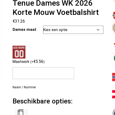
Tenue Dames WK 2026
Korte Mouw Voetbalshirt
€
31.26
Dames maat
€
5.56
Maatwerk
(
+
)
Naam / Nummer
Beschikbare opties: