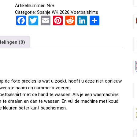
Artikelnummer:
N/B
Categorie:
Spanje WK 2026 Voetbalshirts
F
T
E
Pi
R
Li
D
a
wi
m
nt
e
n
el
ce
tt
ail
er
d
ke
e
elingen (0)
b
er
es
di
dI
n
o
t
t
n
o
k
p de foto precies is wat u zoekt, hoeft u deze niet opnieuw
w gewenste naam en nummer invoeren.
oetbalshirt met de hand te wassen. Als je een wasmachine
om te draaien en dan te wassen. En vul de machine met koud
e kleuren beter kunt beschermen.