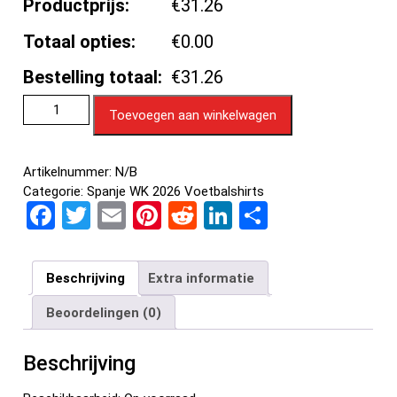
Productprijs:
€31.26
Totaal opties:
€0.00
Bestelling totaal:
€31.26
Toevoegen aan winkelwagen
Artikelnummer:
N/B
Categorie:
Spanje WK 2026 Voetbalshirts
F
T
E
Pi
R
Li
D
a
wi
m
nt
e
n
el
ce
tt
ail
er
d
ke
e
Beschrijving
Extra informatie
b
er
es
di
dI
n
Beoordelingen (0)
o
t
t
n
o
Beschrijving
k