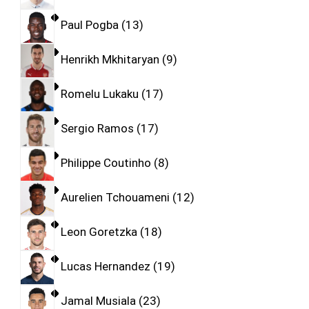
Paul Pogba
13
Henrikh Mkhitaryan
9
Romelu Lukaku
17
Sergio Ramos
17
Philippe Coutinho
8
Aurelien Tchouameni
12
Leon Goretzka
18
Lucas Hernandez
19
Jamal Musiala
23