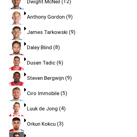
Dwight McNeil
12
Anthony Gordon
9
James Tarkowski
9
Daley Blind
8
Dusan Tadic
6
Steven Bergwijn
9
Ciro Immobile
5
Luuk de Jong
4
Orkun Kokcu
3