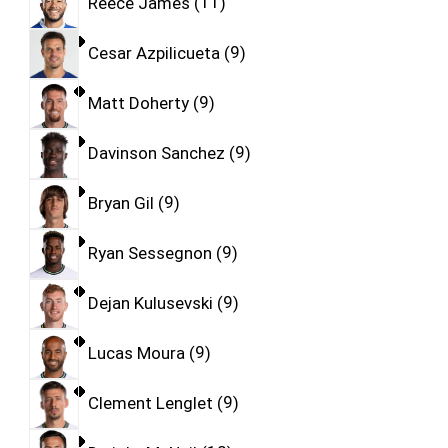
Reece James
11
Cesar Azpilicueta
9
Matt Doherty
9
Davinson Sanchez
9
Bryan Gil
9
Ryan Sessegnon
9
Dejan Kulusevski
9
Lucas Moura
9
Clement Lenglet
9