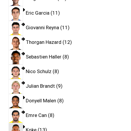
Eric Garcia
11
Giovanni Reyna
11
Thorgan Hazard
12
Sebastien Haller
8
Nico Schulz
8
Julian Brandt
9
Donyell Malen
8
Emre Can
8
Koke
13