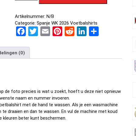
Artikelnummer:
N/B
Categorie:
Spanje WK 2026 Voetbalshirts
F
T
E
Pi
R
Li
D
a
wi
m
nt
e
n
el
ce
tt
ail
er
d
ke
e
elingen (0)
b
er
es
di
dI
n
o
t
t
n
o
k
p de foto precies is wat u zoekt, hoeft u deze niet opnieuw
w gewenste naam en nummer invoeren.
oetbalshirt met de hand te wassen. Als je een wasmachine
om te draaien en dan te wassen. En vul de machine met koud
e kleuren beter kunt beschermen.