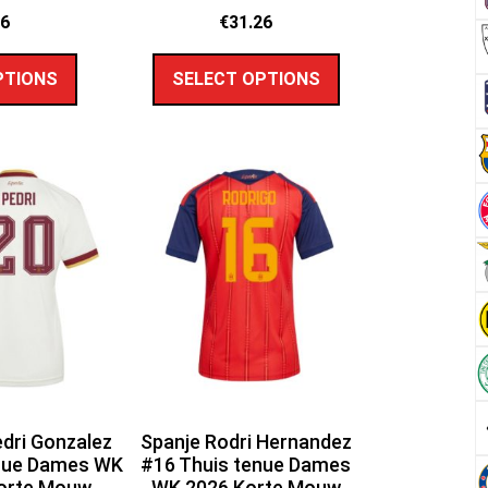
26
€
31.26
PTIONS
SELECT OPTIONS
dri Gonzalez
Spanje Rodri Hernandez
enue Dames WK
#16 Thuis tenue Dames
orte Mouw
WK 2026 Korte Mouw