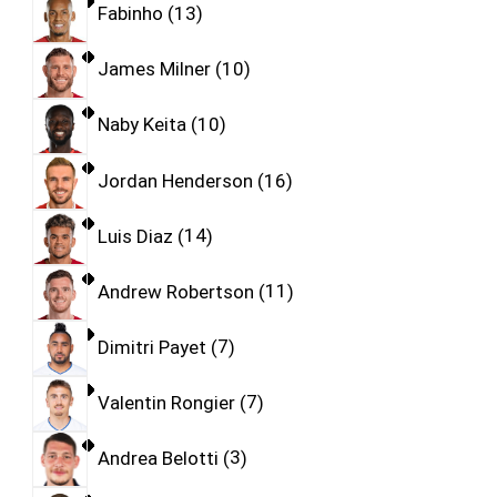
Fabinho
13
James Milner
10
Naby Keita
10
Jordan Henderson
16
Luis Diaz
14
Andrew Robertson
11
Dimitri Payet
7
Valentin Rongier
7
Andrea Belotti
3