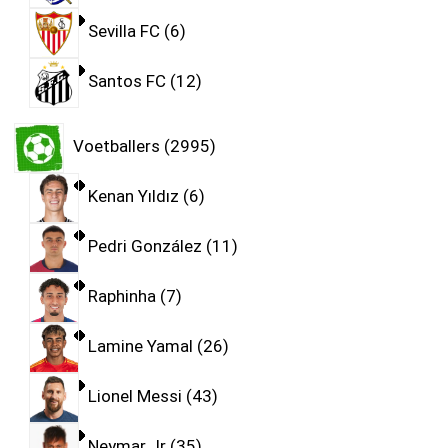
Sevilla FC
6
Santos FC
12
Voetballers
2995
Kenan Yıldız
6
Pedri González
11
Raphinha
7
Lamine Yamal
26
Lionel Messi
43
Neymar Jr
35