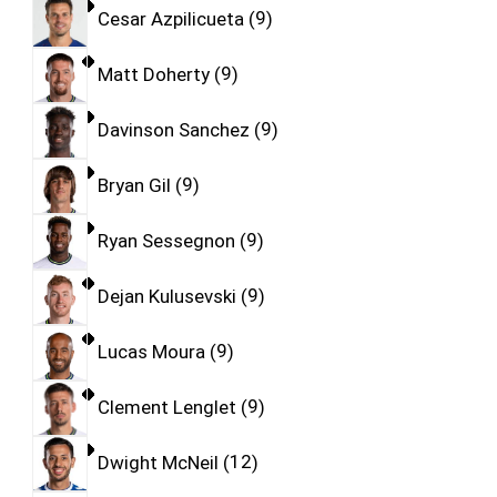
Cesar Azpilicueta
9
Matt Doherty
9
Davinson Sanchez
9
Bryan Gil
9
Ryan Sessegnon
9
Dejan Kulusevski
9
Lucas Moura
9
Clement Lenglet
9
Dwight McNeil
12