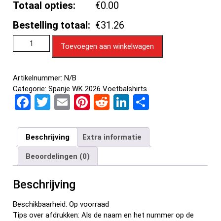
Totaal opties:
€0.00
Bestelling totaal:
€31.26
Toevoegen aan winkelwagen
Artikelnummer:
N/B
Categorie:
Spanje WK 2026 Voetbalshirts
F
T
E
Pi
R
Li
D
a
wi
m
nt
e
n
el
ce
tt
ail
er
d
ke
e
Beschrijving
Extra informatie
b
er
es
di
dI
n
Beoordelingen (0)
o
t
t
n
o
Beschrijving
k
Beschikbaarheid: Op voorraad
Tips over afdrukken: Als de naam en het nummer op de