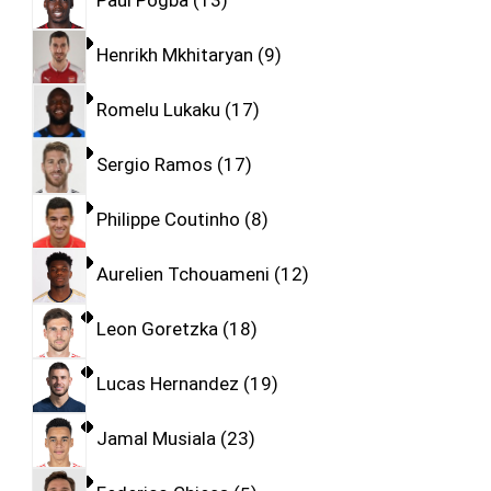
Paul Pogba
13
Henrikh Mkhitaryan
9
Romelu Lukaku
17
Sergio Ramos
17
Philippe Coutinho
8
Aurelien Tchouameni
12
Leon Goretzka
18
Lucas Hernandez
19
Jamal Musiala
23