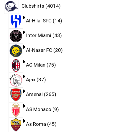
Clubshirts
4014
Al-Hilal SFC
14
Inter Miami
43
Al-Nassr FC
20
AC Milan
75
Ajax
37
Arsenal
265
AS Monaco
9
As Roma
45