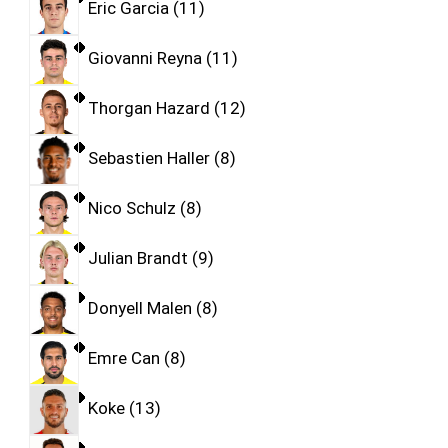
Eric Garcia
11
Giovanni Reyna
11
Thorgan Hazard
12
Sebastien Haller
8
Nico Schulz
8
Julian Brandt
9
Donyell Malen
8
Emre Can
8
Koke
13