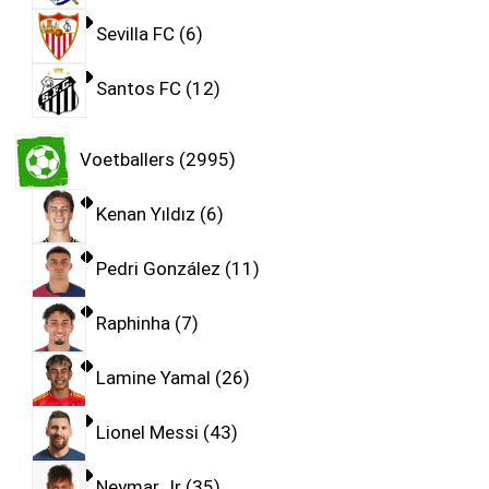
Sevilla FC
6
Santos FC
12
Voetballers
2995
Kenan Yıldız
6
Pedri González
11
Raphinha
7
Lamine Yamal
26
Lionel Messi
43
Neymar Jr
35