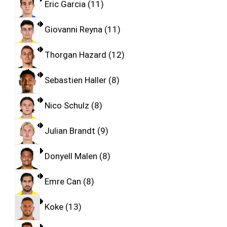
Eric Garcia
11
Giovanni Reyna
11
Thorgan Hazard
12
Sebastien Haller
8
Nico Schulz
8
Julian Brandt
9
Donyell Malen
8
Emre Can
8
Koke
13