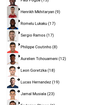
Paul Pogba
13
Henrikh Mkhitaryan
9
Romelu Lukaku
17
Sergio Ramos
17
Philippe Coutinho
8
Aurelien Tchouameni
12
Leon Goretzka
18
Lucas Hernandez
19
Jamal Musiala
23