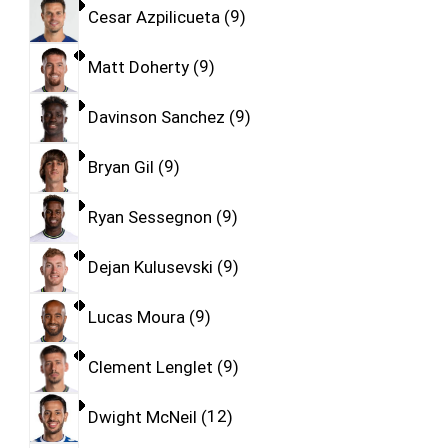
Cesar Azpilicueta
9
Matt Doherty
9
Davinson Sanchez
9
Bryan Gil
9
Ryan Sessegnon
9
Dejan Kulusevski
9
Lucas Moura
9
Clement Lenglet
9
Dwight McNeil
12