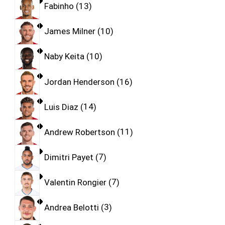
Fabinho
13
James Milner
10
Naby Keita
10
Jordan Henderson
16
Luis Diaz
14
Andrew Robertson
11
Dimitri Payet
7
Valentin Rongier
7
Andrea Belotti
3