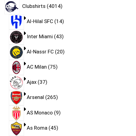
Clubshirts
4014
Al-Hilal SFC
14
Inter Miami
43
Al-Nassr FC
20
AC Milan
75
Ajax
37
Arsenal
265
AS Monaco
9
As Roma
45