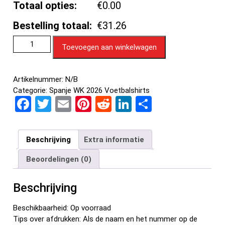
Totaal opties:
€0.00
Bestelling totaal:
€31.26
Toevoegen aan winkelwagen
Artikelnummer:
N/B
Categorie:
Spanje WK 2026 Voetbalshirts
F
T
E
Pi
R
Li
D
a
wi
m
nt
e
n
el
ce
tt
ail
er
d
ke
e
Beschrijving
Extra informatie
b
er
es
di
dI
n
Beoordelingen (0)
o
t
t
n
o
Beschrijving
k
Beschikbaarheid: Op voorraad
Tips over afdrukken: Als de naam en het nummer op de